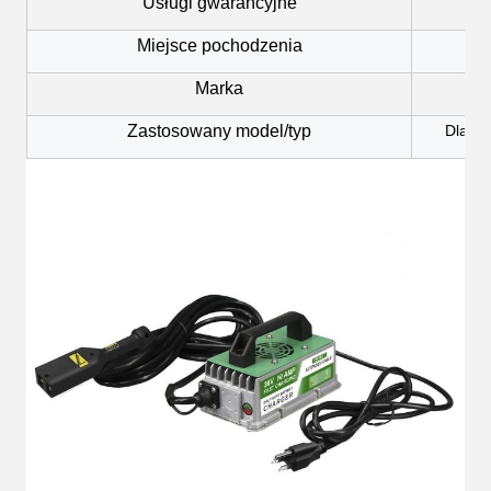
Usługi gwarancyjne
Miejsce pochodzenia
Marka
Zastosowany model/typ
Dla w