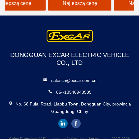
szt. 102022601 /
klubowego DS 1981-Up
Najlepszą cenę
Najlepszą cenę
102288301
OEM 1016386
DONGGUAN EXCAR ELECTRIC VEHICLE
CO., LTD
salescn@excar.com.cn
86--13546943585
No. 68 Fulai Road, Liaobu Town, Dongguan City, prowincja
Guangdong, Chiny
Chiny Dobra jakość Elektryczne wózki golfowe Sprzedawca. 2017-2026