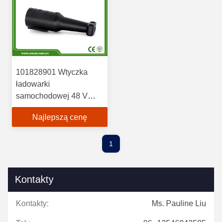
101828901 Wtyczka
ładowarki
samochodowej 48 V
Club do wózków
Najlepszą cenę
golfowych DS Precedent
1
Kontakty
Kontakty:
Ms. Pauline Liu