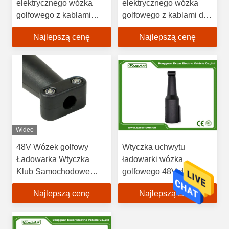
elektrycznego wózka
elektrycznego wózka
golfowego z kablami
golfowego z kablami do
Club Car DS Parts
części ładowarek Club
Najlepszą cenę
Najlepszą cenę
101802101
Car DS 101802101
Wideo
48V Wózek golfowy
Wtyczka uchwytu
Ładowarka Wtyczka
ładowarki wózka
Klub Samochodowe
golfowego 48V do
części OEM dla DS
samochodu klubowego
Najlepszą cenę
Najlepszą cenę
Precedent 101828901
DS Precedent
101828901