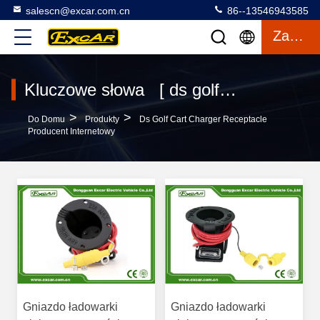
salescn@excar.com.cn
86--13546943585
Zacytować
Kluczowe słowa [ ds golf cart charger receptacle ] Zgadza się. 5 produkty
>
>
Do Domu
Produkty
Ds Golf Cart Charger Receptacle
Producent Internetowy
Gniazdo ładowarki
Gniazdo ładowarki