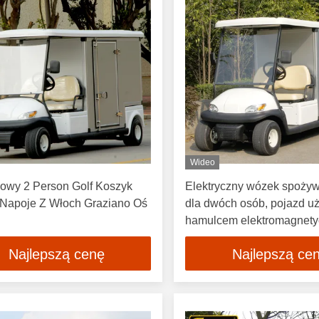
Wideo
iowy 2 Person Golf Koszyk
Elektryczny wózek spoży
Napoje Z Włoch Graziano Oś
dla dwóch osób, pojazd u
hamulcem elektromagnet
reflektorami LED i wygodn
Najlepszą cenę
Najlepszą ce
wyprofilowanymi siedzeni