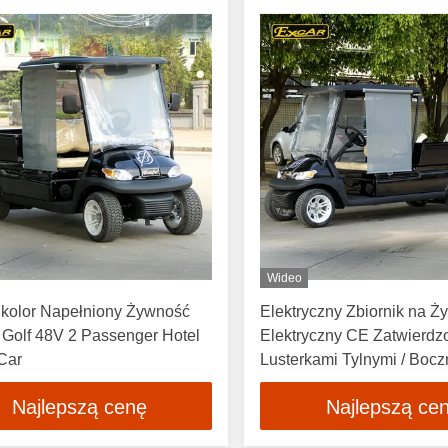
Wideo
 kolor Napełniony Żywność
Elektryczny Zbiornik na 
 Golf 48V 2 Passenger Hotel
Elektryczny CE Zatwierdz
Car
Lusterkami Tylnymi / Boc
Najlepszą cenę
Najlepszą ce