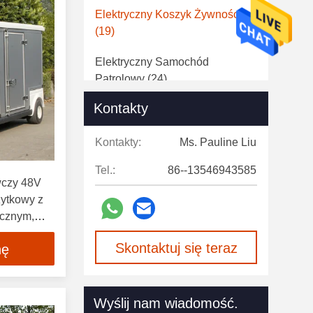
Elektryczny Koszyk Żywności
(19)
Elektryczny Samochód
Patrolowy
(24)
Kontakty
Samochód Pogotowia
(22)
Wózek Golfowy Bateria Litowa
Kontakty:
Ms. Pauline Liu
(20)
Tel.:
86--13546943585
wczy 48V
Akcesoria Do Wózków
żytkowy z
Golfowych
(91)
ycznym,
ymi,
Części Samochodowe Klubowe
Skontaktuj się teraz
nę
ami
OEM
(10)
Używane Elektryczne Wózki
Golfowe
(17)
Wyślij nam wiadomość.