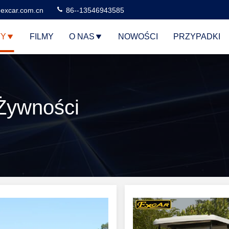
excar.com.cn
86--13546943585
TY
FILMY
O NAS
NOWOŚCI
PRZYPADKI
 Żywności