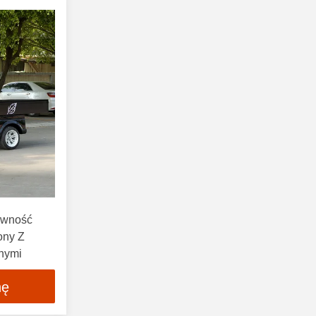
Żywność
ony Z
znymi
nę