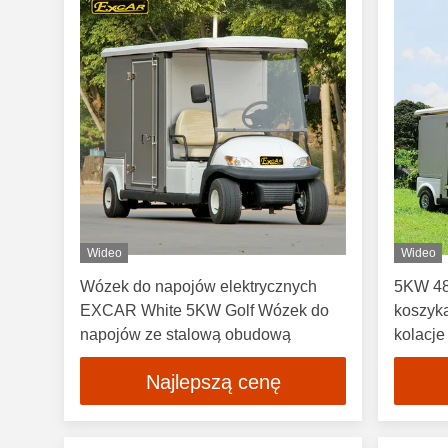
Wideo
Wideo
Wózek do napojów elektrycznych
5KW 48
EXCAR White 5KW Golf Wózek do
koszyk
napojów ze stalową obudową
kolacje
Najlepszą cenę