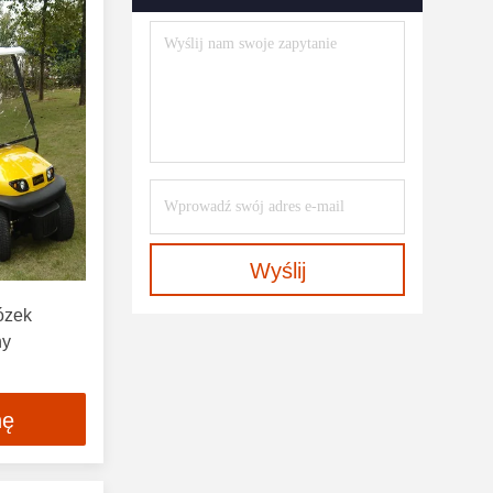
Wyślij
ózek
hy
nę