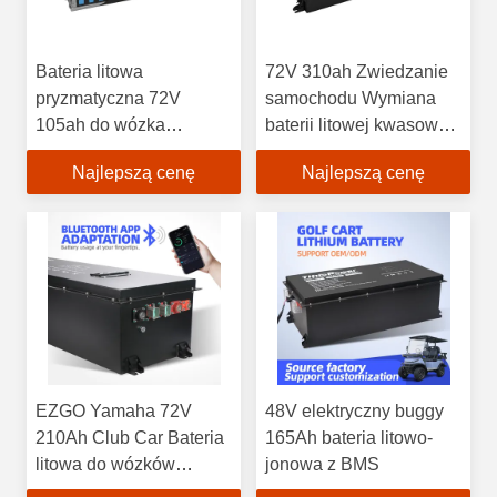
Bateria litowa
72V 310ah Zwiedzanie
pryzmatyczna 72V
samochodu Wymiana
105ah do wózka
baterii litowej kwasowo-
golfowego / samochodu
ołowiowy
Najlepszą cenę
Najlepszą cenę
patrolowego
EZGO Yamaha 72V
48V elektryczny buggy
210Ah Club Car Bateria
165Ah bateria litowo-
litowa do wózków
jonowa z BMS
golfowych Wózki