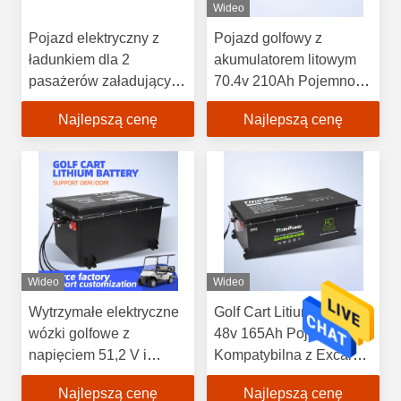
Wideo
Pojazd elektryczny z
Pojazd golfowy z
ładunkiem dla 2
akumulatorem litowym
pasażerów załadujący
70.4v 210Ah Pojemność
towary
przeznaczona do
Najlepszą cenę
Najlepszą cenę
pojazdu widzenia,
zapewniająca stabilną
moc
Wideo
Wideo
Wytrzymałe elektryczne
Golf Cart Litium Bateria
wózki golfowe z
48v 165Ah Pojemność
napięciem 51,2 V i
Kompatybilna z Excar
pojemnością 105 Ah
Modele dla mocy
Najlepszą cenę
Najlepszą cenę