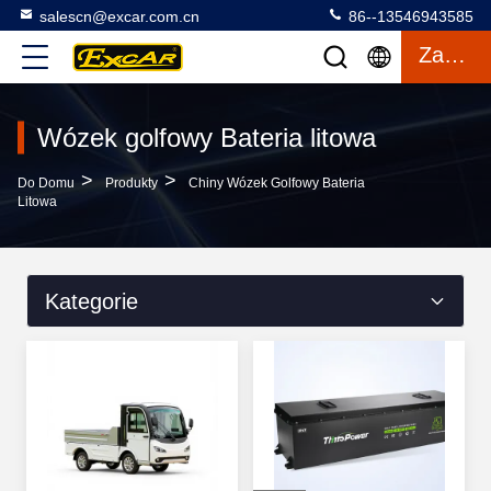
salescn@excar.com.cn
86--13546943585
Zacytować
Wózek golfowy Bateria litowa
>
>
Do Domu
Produkty
Chiny Wózek Golfowy Bateria
Litowa
Kategorie