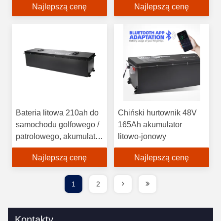
Najlepszą cenę
Najlepszą cenę
użytkowe
Bateria litowa 210ah do
Chiński hurtownik 48V
samochodu golfowego /
165Ah akumulator
patrolowego, akumulator
litowo-jonowy
litowo-jonowy 72 V
Najlepszą cenę
Najlepszą cenę
Excar
1
2
Kontakty