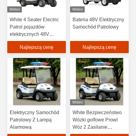
Wideo
Wideo
White 4 Seater Electric
Bateria 48V Elektryczny
Patrol pojazdów
Samochód Patrolowy
elektrycznych 48V
3.7KW z aluminium
Najlepszą cenę
Najlepszą cenę
Wideo
Elektryczny Samochód
White Bezpieczeństwo
Patrolowy Z Lampą
Wózki golfowe Prowl
Alarmową
Wóz 2 Zasilanie
Siedzenia Akumulatora