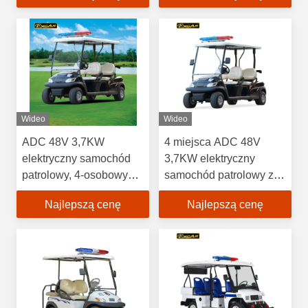
Wideo
Wideo
ADC 48V 3,7KW
4 miejsca ADC 48V
elektryczny samochód
3,7KW elektryczny
patrolowy, 4-osobowy
samochód patrolowy ze
wózek golfowy 1 rok
światłem ostrzegawczym
Najlepszą cenę
Najlepszą cenę
gwarancji