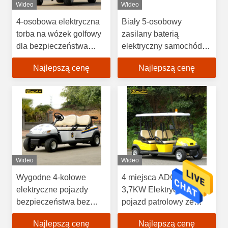
Wideo
Wideo
4-osobowa elektryczna
Biały 5-osobowy
torba na wózek golfowy
zasilany baterią
dla bezpieczeństwa
elektryczny samochód
Cruise Car With Caution
patrolowy 5KW 72V
Najlepszą cenę
Najlepszą cenę
Light
Wideo
Wideo
Wygodne 4-kołowe
4 miejsca ADC 48V
elektryczne pojazdy
3,7KW Elektryczny
bezpieczeństwa bez
pojazd patrolowy ze
dachu, 1-letnia
spersonalizowanym logo
Najlepszą cenę
Najlepszą cenę
gwarancja