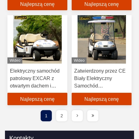
Najlepszą cenę
Najlepszą cenę
Wideo
Wideo
Elektryczny samochód
Zatwierdzony przez CE
patrolowy EXCAR z
Biały Elektryczny
otwartym dachem i
Samochód
dachem z akumulatorem
Bezpieczeństwa – 6-
Najlepszą cenę
Najlepszą cenę
Trojan
osobowy Elektryczny
Pojazd Patrolowy
1
2
Kontakty