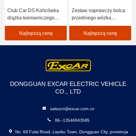
Club Car DS Końcówka
Zestaw naprawczy bolca
drążka kierowniczego
przedniego wózka
2004-UP Gwint prawy 2
golfowego do samochodu
szt. 102022601 /
klubowego DS 1981-Up
Najlepszą cenę
Najlepszą cenę
102288301
OEM 1016386
DONGGUAN EXCAR ELECTRIC VEHICLE
CO., LTD
salescn@excar.com.cn
86--13546943585
No. 68 Fulai Road, Liaobu Town, Dongguan City, prowincja