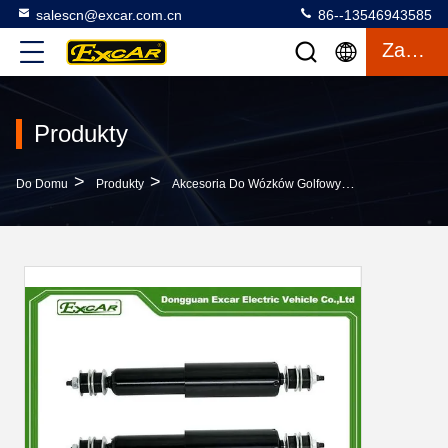
salescn@excar.com.cn
86--13546943585
Zacytować
Produkty
>
>
>
Do Domu
Produkty
Akcesoria Do Wózków Golfowych
Hydraulicz