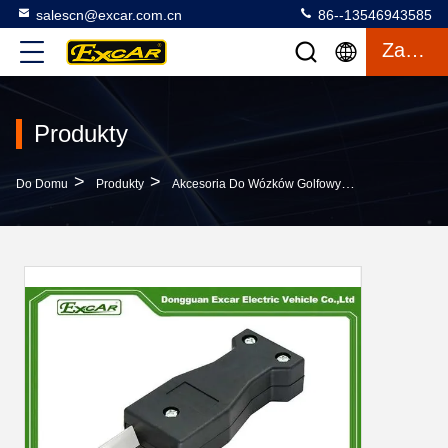
salescn@excar.com.cn
86--13546943585
Zacytować
Produkty
>
>
>
Do Domu
Produkty
Akcesoria Do Wózków Golfowych
Elektryczn