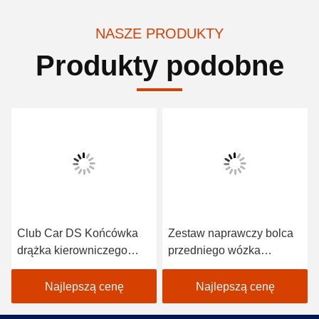
NASZE PRODUKTY
Produkty podobne
Club Car DS Końcówka
Zestaw naprawczy bolca
drążka kierowniczego
przedniego wózka
2004-UP Gwint prawy 2
golfowego do samochodu
szt. 102022601 /
klubowego DS 1981-Up
Najlepszą cenę
Najlepszą cenę
102288301
OEM 1016386