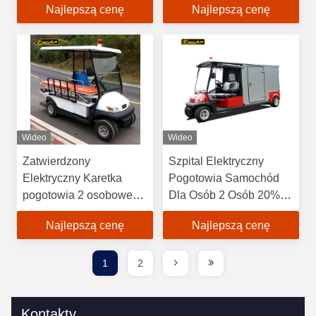
Najlepszą cenę
Najlepszą cenę
Ambulance Car
Wideo
Wideo
Zatwierdzony
Szpital Elektryczny
Elektryczny Karetka
Pogotowia Samochód
pogotowia 2 osobowe
Dla Osób 2 Osób 20%
3,7KW Karetka
Zdolności do Climbling
Najlepszą cenę
Najlepszą cenę
pogotowia
samochodowego
1
2
Kontakty