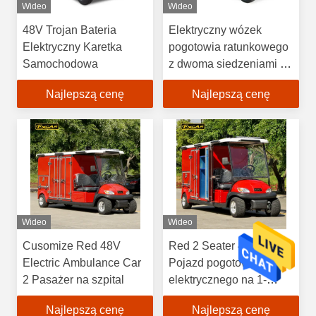
Wideo
Wideo
48V Trojan Bateria
Elektryczny wózek
Elektryczny Karetka
pogotowia ratunkowego
Samochodowa
z dwoma siedzeniami i
noszami
Najlepszą cenę
Najlepszą cenę
Wideo
Wideo
Cusomize Red 48V
Red 2 Seater 48V
Electric Ambulance Car
Pojazd pogotowia
2 Pasażer na szpital
elektrycznego na 1-
letnią gwarancję
Najlepszą cenę
Najlepszą cenę