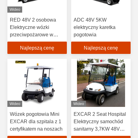
Wideo
RED 48V 2 osobowa
ADC 48V 5KW
Elektryczne wózki
elektryczny karetka
przeciwpożarowe w
pogotowia
samochodzie / klubie
Najlepszą cenę
Najlepszą cenę
Wideo
Wideo
Wózek pogotowia Mini
EXCAR 2 Seat Hospital
EXCAR dla szpitala z 1
Elektryczny samochód
certyfikatem na noszach
sanitarny 3,7KW 48V
Trojan Battery