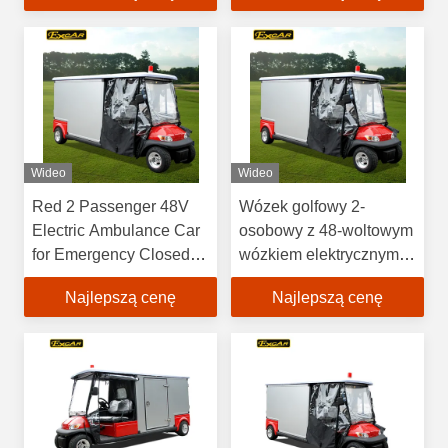
Wideo
Wideo
Red 2 Passenger 48V
Wózek golfowy 2-
Electric Ambulance Car
osobowy z 48-woltowym
for Emergency Closed
wózkiem elektrycznym i
Type
pokrowcem
Najlepszą cenę
Najlepszą cenę
przeciwdeszczowym