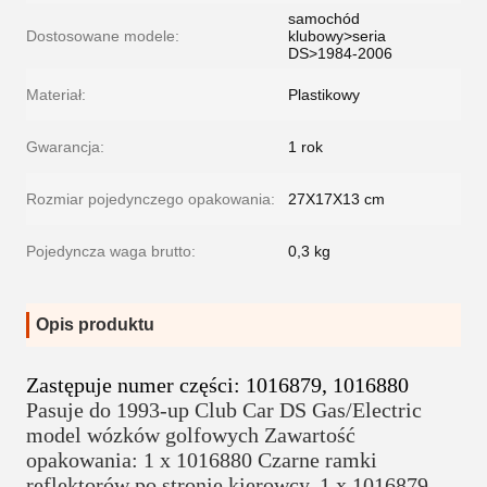
samochód
Dostosowane modele:
klubowy>seria
DS>1984-2006
Materiał:
Plastikowy
Gwarancja:
1 rok
Rozmiar pojedynczego opakowania:
27X17X13 cm
Pojedyncza waga brutto:
0,3 kg
Opis produktu
Zastępuje numer części: 1016879, 1016880
Pasuje do 1993-up Club Car DS Gas/Electric 
model wózków golfowych Zawartość 
opakowania: 1 x 1016880 Czarne ramki 
reflektorów po stronie kierowcy, 1 x 1016879 