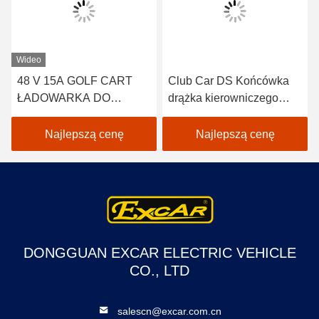
Wideo
48 V 15A GOLF CART
Club Car DS Końcówka
ŁADOWARKA DO
drążka kierowniczego
SAMOCHODU
2004-UP Gwint prawy 2
KLUBOWEGO EZGO
szt. 102022601 /
Najlepszą cenę
Najlepszą cenę
YAMAHA BUGGY US
102288301
BATTERIES TROJAN
CROWN 48 VOLT
ŁADOWARKA
DONGGUAN EXCAR ELECTRIC VEHICLE
CO., LTD
salescn@excar.com.cn