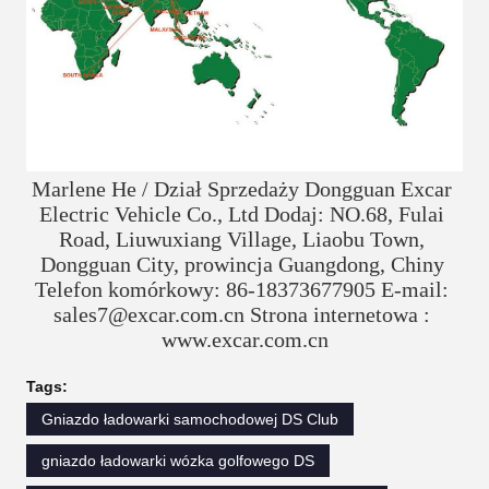
Marlene He / Dział Sprzedaży Dongguan Excar 
Electric Vehicle Co., Ltd Dodaj: NO.68, Fulai 
Road, Liuwuxiang Village, Liaobu Town, 
Dongguan City, prowincja Guangdong, Chiny 
Telefon komórkowy: 86-18373677905 E-mail: 
sales7@excar.com.cn Strona internetowa : 
www.excar.com.cn
Tags:
Gniazdo ładowarki samochodowej DS Club
gniazdo ładowarki wózka golfowego DS