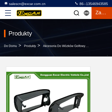
salescn@excar.com.cn
86--13546943585
Zacytować
Produkty
>
>
>
Do Domu
Produkty
Akcesoria Do Wózków Golfowych
Golf Cart 