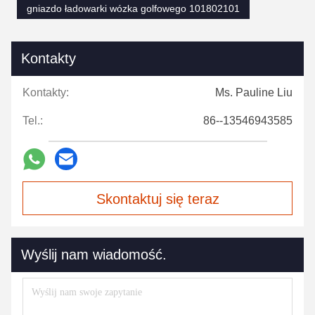
gniazdo ładowarki wózka golfowego 101802101
Kontakty
Kontakty:
Ms. Pauline Liu
Tel.:
86--13546943585
Skontaktuj się teraz
Wyślij nam wiadomość.