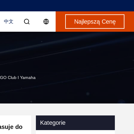
Najlepszą Cenę
中文
ZGO Club I Yamaha
Kategorie
asuje do