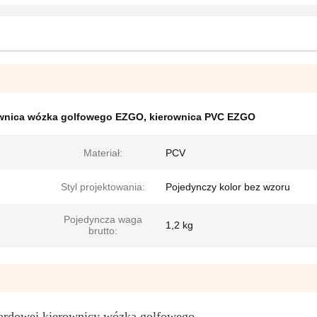
ownica wózka golfowego EZGO
,
kierownica PVC EZGO
Materiał:
PCV
Styl projektowania:
Pojedynczy kolor bez wzoru
Pojedyncza waga
1,2 kg
brutto:
ardowej kierownicy wózka golfowego.