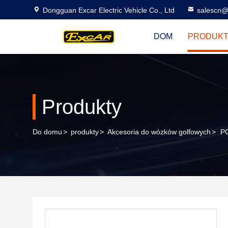
Dongguan Excar Electric Vehicle Co., Ltd
salescn@
DOM
PRODUK
Produkty
Do domu
>
produkty
>
Akcesoria do wózków golfowych
>
PC