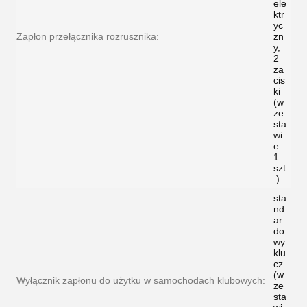
ele
ktr
yc
Zapłon przełącznika rozrusznika:
zn
y,
2
za
cis
ki
(w
ze
sta
wi
e
1
szt
.)
sta
nd
ar
do
wy
klu
cz
(w
Wyłącznik zapłonu do użytku w samochodach klubowych:
ze
sta