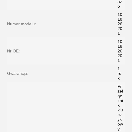
az
o
10
18
Numer modelu:
26
20
1
10
18
Nr OE:
26
20
1
1
Gwarancja:
ro
k
Pr
zeł
ąc
zni
k
klu
cz
yk
ow
y,