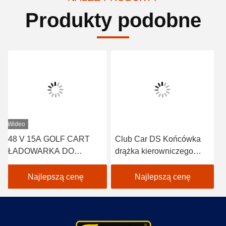
Produkty podobne
Club Car DS Końcówka
Zestaw naprawczy bolca
drążka kierowniczego
przedniego wózka
2004-UP Gwint prawy 2
golfowego do samochodu
szt. 102022601 /
klubowego DS 1981-Up
Najlepszą cenę
Najlepszą cenę
102288301
OEM 1016386