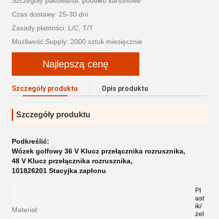
Szczegóły pakowania: pudełko kartonowe
Czas dostawy: 25-30 dni
Zasady płatności: L/C, T/T
Możliwość Supply: 2000 sztuk miesięcznie
Najlepszą cenę
Szczegóły produktu
Opis produktu
Szczegóły produktu
Podkreślić:
Wózek golfowy 36 V Klucz przełącznika rozrusznika
,
48 V Klucz przełącznika rozrusznika
,
101826201 Stacyjka zapłonu
Pl
ast
ik/
Materiał:
żel