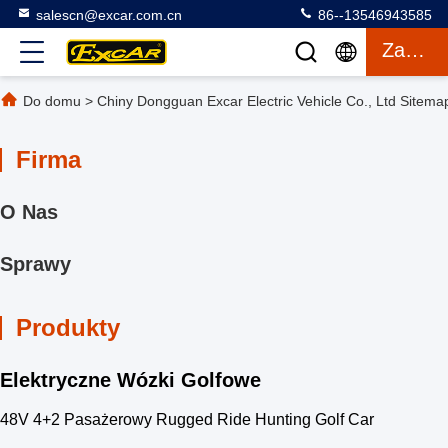
salescn@excar.com.cn
86--13546943585
Zacytować
Do domu
>
Chiny Dongguan Excar Electric Vehicle Co., Ltd Sitema
Firma
O Nas
Sprawy
Produkty
Elektryczne Wózki Golfowe
48V 4+2 Pasażerowy Rugged Ride Hunting Golf Car