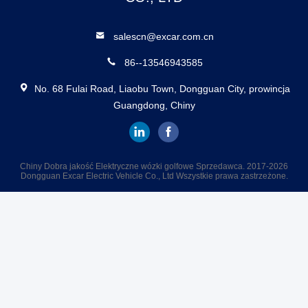
salescn@excar.com.cn
86--13546943585
No. 68 Fulai Road, Liaobu Town, Dongguan City, prowincja
Guangdong, Chiny
Chiny Dobra jakość Elektryczne wózki golfowe Sprzedawca. 2017-2026
Dongguan Excar Electric Vehicle Co., Ltd Wszystkie prawa zastrzeżone.