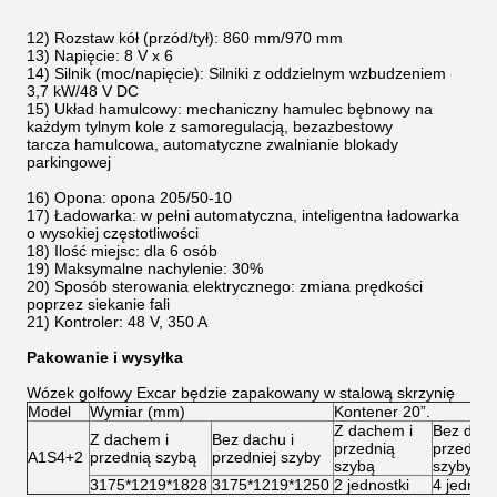
12) Rozstaw kół (przód/tył): 860 mm/970 mm
13) Napięcie: 8 V x 6
14) Silnik (moc/napięcie): Silniki z oddzielnym wzbudzeniem
3,7 kW/48 V DC
15) Układ hamulcowy: mechaniczny hamulec bębnowy na
każdym tylnym kole z samoregulacją, bezazbestowy
tarcza hamulcowa, automatyczne zwalnianie blokady
parkingowej
16) Opona: opona 205/50-10
17) Ładowarka: w pełni automatyczna, inteligentna ładowarka
o wysokiej częstotliwości
18) Ilość miejsc: dla 6 osób
19) Maksymalne nachylenie: 30%
20) Sposób sterowania elektrycznego: zmiana prędkości
poprzez siekanie fali
21) Kontroler: 48 V, 350 A
Pakowanie i wysyłka
Wózek golfowy Excar będzie zapakowany w stalową skrzynię
Model
Wymiar (mm)
Kontener 20”.
Z dachem i
Bez dach
Z dachem i
Bez dachu i
przednią
przedniej
A1S4+2
przednią szybą
przedniej szyby
szybą
szyby
3175*1219*1828
3175*1219*1250
2 jednostki
4 jednost