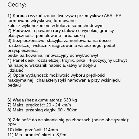
Cechy
:
1) Korpus i wykończenie: tworzywo przemysłowe ABS i PP
formowane wtryskowo, formowane
kolor z wykończeniem w kolorze samochodowym
2) Podwozie: spawane rury stalowe o wysokiej granicy
plastyczności, pomalowane farbą ciekłą
3) Bezpieczeństwo: stacyjka zamontowana na desce
rozdzielczej, wskaźnik nagrzewania wstecznego, pedał
przyspieszenia,
pedał parkowania, innowacyjny uchwyt/uchwyt
4) Panel deski rozdzielczej: trójnik, piłka i 4-pozycyjny uchwyt
na napoje, wskaźnik napięcia, łatwy w dotyku
i działać
5) Opcje wydajności: możliwość wyboru prędkości
maksymalnej i charakterystyki hamowania przy wciśnięciu
pedału
6) Waga (bez akumulatora): 630 kg
7) Maks. prędkość: 20 - 24 km/h
8) Maks. przebieg ciągły: 60 - 80km
9) Zdolność do wspinania się po zboczach (pełne obciążenie):
20%
10) Min. prześwit: 114mm
11) Min. promień skrętu: 3,9m