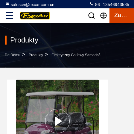
salescn@excar.com.cn
86--13546943585
Zacytować
Produkty
>
>
>
Do Domu
Produkty
Elektryczny Golfowy Samochód
48V 6-Miejsc