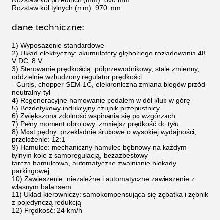
Rozstaw kół przednich (mm): 860 mm
Rozstaw kół tylnych (mm): 970 mm
dane techniczne:
1) Wyposażenie standardowe
2) Układ elektryczny: akumulatory głębokiego rozładowania 48
V DC, 8 V
3) Sterowanie prędkością: półprzewodnikowy, stale zmienny,
oddzielnie wzbudzony regulator prędkości
- Curtis, chopper SEM-1C, elektroniczna zmiana biegów przód-
neutralny-tył
4) Regeneracyjne hamowanie pedałem w dół i/lub w górę
5) Bezdotykowy indukcyjny czujnik przepustnicy
6) Zwiększona zdolność wspinania się po wzgórzach
7) Pełny moment obrotowy, zmniejsz prędkość do tyłu
8) Most pędny: przekładnie śrubowe o wysokiej wydajności,
przełożenie: 12:1
9) Hamulce: mechaniczny hamulec bębnowy na każdym
tylnym kole z samoregulacją, bezazbestowy
tarcza hamulcowa, automatyczne zwalnianie blokady
parkingowej
10) Zawieszenie: niezależne i automatyczne zawieszenie z
własnym balansem
11) Układ kierowniczy: samokompensująca się zębatka i zębnik
z pojedynczą redukcją
12) Prędkość: 24 km/h