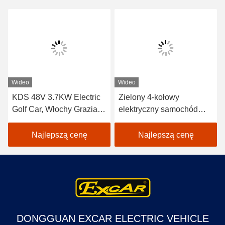
Wideo
Wideo
KDS 48V 3.7KW Electric
Zielony 4-kołowy
Golf Car, Włochy Graziano
elektryczny samochód
Axle Club Car Golf Cart
golfowy 2 Pasażer
samochodu golfowego
Najlepszą cenę
Najlepszą cenę
48V
DONGGUAN EXCAR ELECTRIC VEHICLE