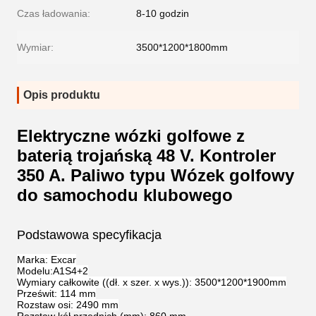
Czas ładowania:
8-10 godzin
Wymiar:
3500*1200*1800mm
Opis produktu
Elektryczne wózki golfowe z
baterią trojańską 48 V. Kontroler
350 A. Paliwo typu Wózek golfowy
do samochodu klubowego
Podstawowa specyfikacja
Marka: Excar
Modelu:A1S4+2
Wymiary całkowite ((dł. x szer. x wys.)): 3500*1200*1900mm
Prześwit: 114 mm
Rozstaw osi: 2490 mm