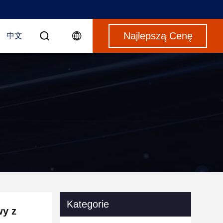
Najlepszą Cenę
中文
Kategorie
wy z