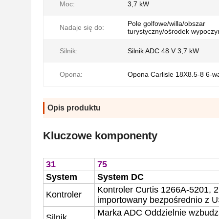
Moc:
3,7 kW
Pole golfowe/willa/obszar
Nadaje się do:
turystyczny/ośrodek wypocz
Silnik:
Silnik ADC 48 V 3,7 kW
Opona:
Opona Carlisle 18X8.5-8 6-
Opis produktu
Kluczowe komponenty
31
75
System
System DC
Kontroler Curtis
1266A-5201
, 
Kontroler
importowany bezpośrednio z 
Marka ADC
Oddzielnie wzbud
Silnik