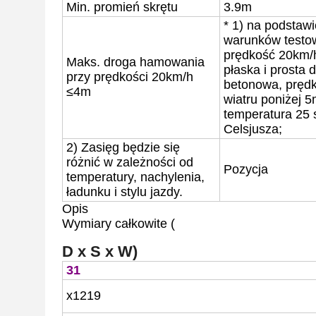
Min.
promień skrętu
3.9m
* 1) na podstawi
warunków testo
prędkość 20km/
Maks. droga hamowania
płaska i prosta 
przy prędkości 20km/h
betonowa, pręd
≤4m
wiatru poniżej 5
temperatura 25 
Celsjusza;
2) Zasięg będzie się
różnić w zależności od
Pozycja
temperatury, nachylenia,
ładunku i stylu jazdy.
Opis
Wymiary całkowite (
D x S x W)
31
x
1219