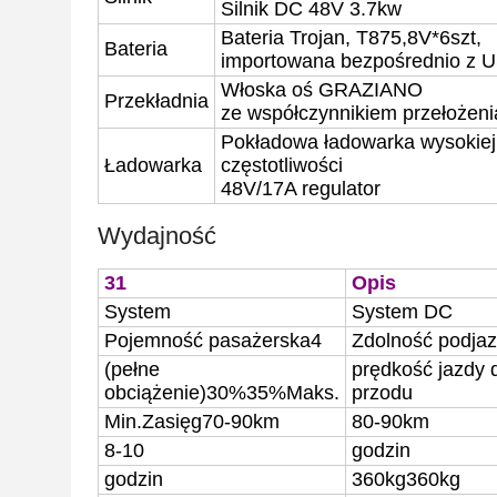
Silnik DC 48V 3.7kw
Bateria Trojan, T875,
8V*6szt,
Bateria
importowana bezpośrednio z 
Włoska oś GRAZIANO
Przekładnia
ze współczynnikiem przełożeni
Pokładowa ładowarka wysokiej
Ładowarka
częstotliwości
48V/
17
A
regulator
Wydajność
31
Opis
System
System DC
Pojemność pasażerska
4
Zdolność podja
(pełne
prędkość jazdy 
obciążenie)
30%
35%
Maks.
przodu
Min.
Zasięg
70-90km
80-90km
8-10
godzin
godzin
360kg
360kg