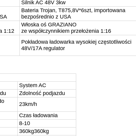
Silnik AC 48V 3kw
Bateria Trojan, T875,
8V*6szt,
importowana
USA
bezpośrednio z USA
Włoska oś GRAZIANO
a 1:12
ze współczynnikiem przełożenia 1:16
Pokładowa ładowarka wysokiej częstotliwości
48V/
17
A
regulator
System AC
zdu
Zdolność podjazdu
do
23km/h
Czas ładowania
8-10
360kg
360kg