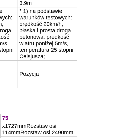
3.9m
e
* 1) na podstawie
wych:
warunków testowych:
h,
prędkość 20km/h,
droga
płaska i prosta droga
kość
betonowa, prędkość
m/s,
wiatru poniżej 5m/s,
stopni
temperatura 25 stopni
Celsjusza;
Pozycja
75
x
1727mm
Rozstaw osi
114mm
Rozstaw osi
2490mm