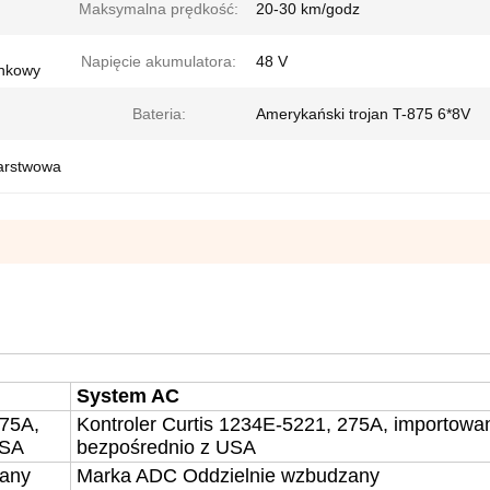
Maksymalna prędkość:
20-30 km/godz
Napięcie akumulatora:
48 V
ynkowy
Bateria:
Amerykański trojan T-875 6*8V
warstwowa
System AC
275A,
Kontroler Curtis
1234E-5221
,
275
A, importowa
USA
bezpośrednio z USA
zany
Marka ADC
Oddzielnie wzbudzany