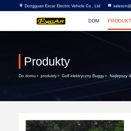
Dongguan Excar Electric Vehicle Co., Ltd
salescn@
DOM
PRODUK
Produkty
Do domu
>
produkty
>
Golf elektryczny Buggy
>
Najlepszy 