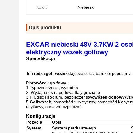
Kolor:
Niebieski
Opis produktu
EXCAR niebieski 48V 3.7KW 2-osob
elektryczny wózek golfowy
Specyfikacja
Ten rodzaj
golf
wózek
staje się coraz bardziej popularny
Pióro
wózek golfowy
:
1.Typowa krzesła, wygodna
2. Wydajna oś napędowa Italy graziano
3.FR/disc RR/drum, bezpieczeństwo
wózek golfowy
Wzro
5.
Golf
wózek
, samochód turystyczny, samochód klasyc
użytkowy, seria zabezpieczeń
Konfiguracja
Pozycja
Opis
System
System prądu stałego