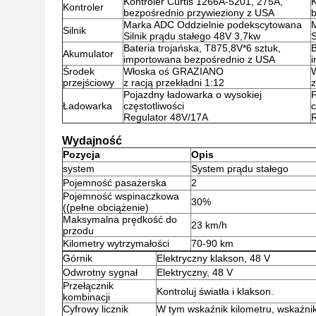
Kontroler Curtis 1266A-5201, 275A,
K
Kontroler
bezpośrednio przywieziony z USA
b
Marka ADC Oddzielnie podekscytowana
Silnik
Silnik prądu stałego 48V 3,7kw
S
Bateria trojańska, T875,8V*6 sztuk,
B
Akumulator
importowana bezpośrednio z USA
Środek
Włoska oś GRAZIANO
przejściowy
z racją przekładni 1:12
z
Pojazdny ładowarka o wysokiej
P
Ładowarka
częstotliwości
c
Regulator 48V/17A
Wydajność
Pozycja
Opis
system
System prądu stałego
Pojemność pasażerska
2
Pojemność wspinaczkowa
30%
((pełne obciążenie)
Maksymalna prędkość do
23 km/h
przodu
Kilometry wytrzymałości
70-90 km
Górnik
Elektryczny klakson, 48 V
Odwrotny sygnał
Elektryczny, 48 V
Przełącznik
Kontroluj światła i klakson.
kombinacji
Cyfrowy licznik
W tym wskaźnik kilometru, wskaźnik