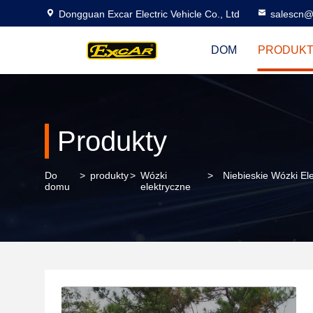
Dongguan Excar Electric Vehicle Co., Ltd
salescn@
DOM
PRODUK
Produkty
Do
>
produkty
>
Wózki
>
Niebieskie Wózki El
domu
elektryczne