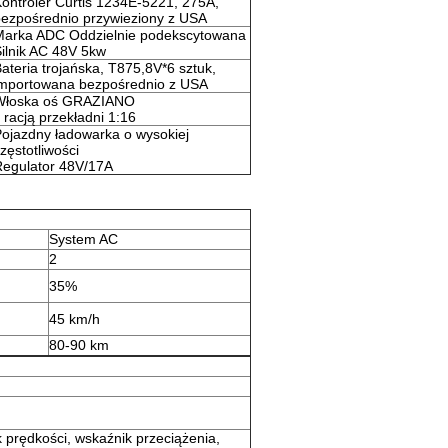
ontroler Curtis 1234E-5221, 275A,
ezpośrednio przywieziony z USA
Marka ADC Oddzielnie podekscytowana
ilnik AC 48V 5kw
ateria trojańska, T875,8V*6 sztuk,
importowana bezpośrednio z USA
Włoska oś GRAZIANO
 racją przekładni 1:16
ojazdny ładowarka o wysokiej
zęstotliwości
Regulator 48V/17A
System AC
2
35%
45 km/h
80-90 km
 prędkości, wskaźnik przeciążenia,