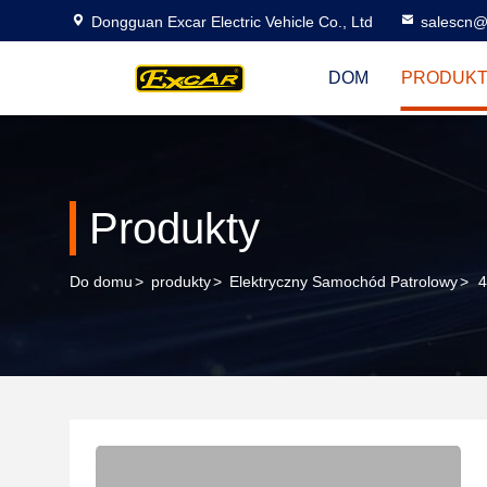
Dongguan Excar Electric Vehicle Co., Ltd
salescn@
DOM
PRODUK
Produkty
Do domu
>
produkty
>
Elektryczny Samochód Patrolowy
>
4