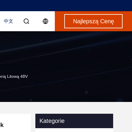
Najlepszą Cenę
中文
erią Litową 48V
Kategorie
ek