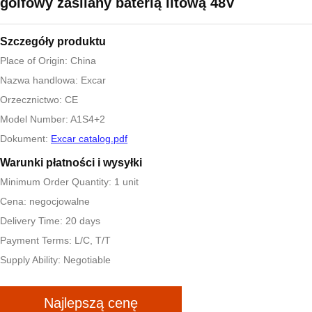
golfowy zasilany baterią litową 48V
Szczegóły produktu
Place of Origin: China
Nazwa handlowa: Excar
Orzecznictwo: CE
Model Number: A1S4+2
Dokument:
Excar catalog.pdf
Warunki płatności i wysyłki
Minimum Order Quantity: 1 unit
Cena: negocjowalne
Delivery Time: 20 days
Payment Terms: L/C, T/T
Supply Ability: Negotiable
Najlepszą cenę