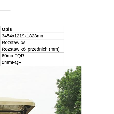
I
Opis
3454
x
1219
x
1828mm
Rozstaw osi
Rozstaw kół przednich (mm)
60
mm
FQR
0
mm
FQR