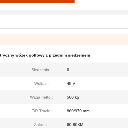
ktryczny wózek golfowy z przednim siedzeniem
Siedzenia::
6
Woltaż::
48 V
Waga netto::
560 kg
F/R Track::
860/970 mm
Zakres::
60-80KM