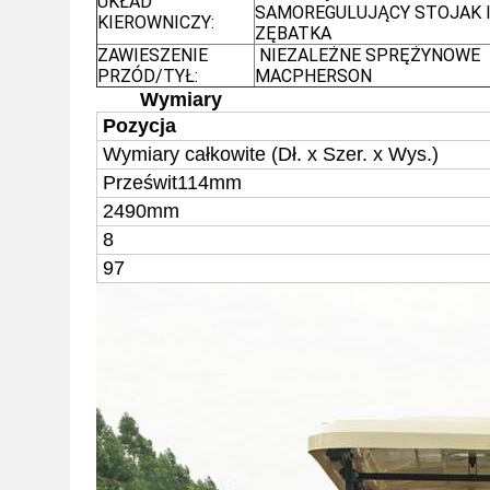
UKŁAD
SAMOREGULUJĄCY STOJAK 
KIEROWNICZY:
ZĘBATKA
ZAWIESZENIE
NIEZALEŻNE SPRĘŻYNOWE
PRZÓD/TYŁ:
MACPHERSON
Wymiary
Pozycja
Wymiary całkowite (
Dł. x Szer. x Wys.)
Prześwit
114mm
2490mm
8
97