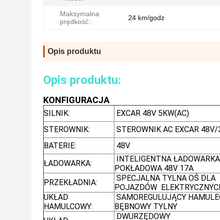
Maksymalna
24 km/godz
prędkość::
Opis produktu
Opis produktu:
KONFIGURACJA
SILNIK:
EXCAR 48V 5KW(AC)
STEROWNIK:
STEROWNIK AC EXCAR 48V/
BATERIE:
48V
INTELIGENTNA ŁADOWARKA
ŁADOWARKA:
POKŁADOWA 48V 17A
SPECJALNA TYLNA OŚ DLA
PRZEKŁADNIA:
POJAZDÓW ELEKTRYCZNYC
UKŁAD
SAMOREGULUJĄCY HAMULE
HAMULCOWY:
BĘBNOWY TYLNY
DWURZĘDOWY