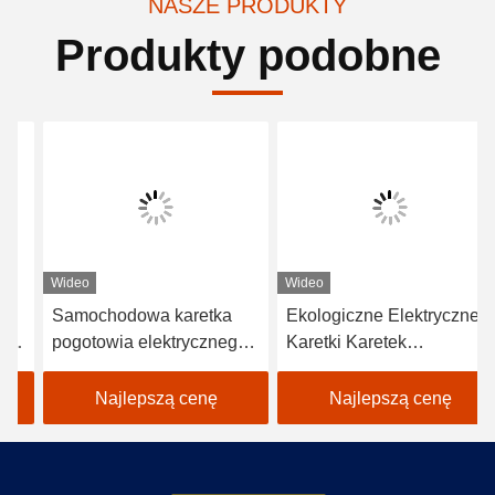
NASZE PRODUKTY
Produkty podobne
Wideo
Wideo
Samochodowa karetka
Ekologiczne Elektryczne
pogotowia elektrycznego
Karetki Karetek
o pojemności 3,7KW 48V
Samochodowych Karetki
z ładunkiem
pogotowia dla Szpitala
Najlepszą cenę
Najlepszą cenę