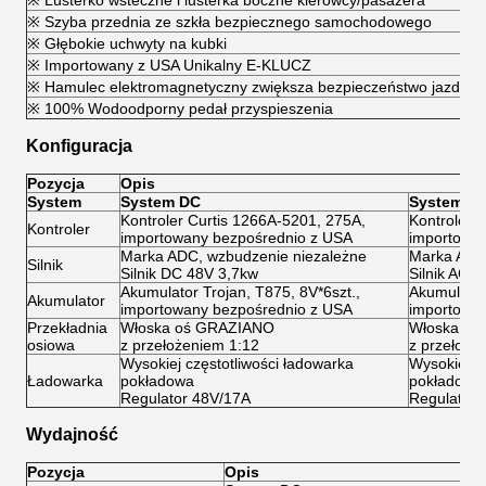
※ Lusterko wsteczne i lusterka boczne kierowcy/pasażera
※ Szyba przednia ze szkła bezpiecznego samochodowego
※ Głębokie uchwyty na kubki
※ Importowany z USA Unikalny E-KLUCZ
※ Hamulec elektromagnetyczny zwiększa bezpieczeństwo jazdy
※ 100% Wodoodporny pedał przyspieszenia
Konfiguracja
Pozycja
Opis
System
System DC
System A
Kontroler Curtis 1266A-5201, 275A,
Kontroler 
Kontroler
importowany bezpośrednio z USA
importowa
Marka ADC, wzbudzenie niezależne
Marka ADC,
Silnik
Silnik DC 48V 3,7kw
Silnik AC 
Akumulator Trojan, T875, 8V*6szt.,
Akumulator
Akumulator
importowany bezpośrednio z USA
importowa
Przekładnia
Włoska oś GRAZIANO
Włoska oś
osiowa
z przełożeniem 1:12
z przełoże
Wysokiej częstotliwości ładowarka
Wysokiej c
Ładowarka
pokładowa
pokładowa
Regulator 48V/17A
Regulator 
Wydajność
Pozycja
Opis