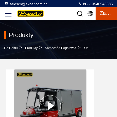
salescn@excar.com.cn
86--13546943585
Zacytować
Produkty
>
>
>
Do Domu
Produkty
Samochód Pogotowia
Szpital Elektryczny Pogotowia Samochód Dla Osób 2 Osób 20% Zdolności Do Climbling