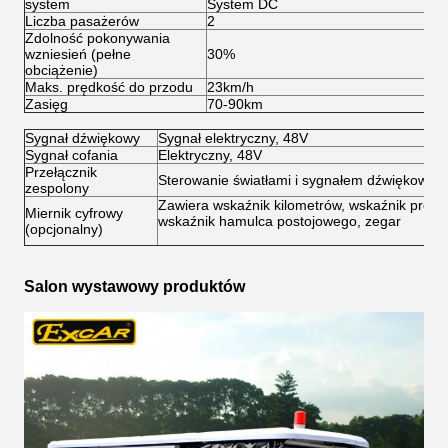
system
System DC
S
Liczba pasażerów
2
2
Zdolność pokonywania
wzniesień (pełne
30%
3
obciążenie)
Maks. prędkość do przodu
23km/h
4
Zasięg
70-90km
8
Sygnał dźwiękowy
Sygnał elektryczny, 48V
Sygnał cofania
Elektryczny, 48V
Przełącznik
Sterowanie światłami i sygnałem dźwiękowym
zespolony
Zawiera wskaźnik kilometrów, wskaźnik prędko
Miernik cyfrowy
wskaźnik hamulca postojowego, zegar
(opcjonalny)
Salon wystawowy produktów