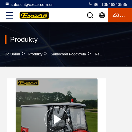
salescn@excar.com.cn
86--13546943585
Zacytować
Produkty
>
>
>
Do Domu
Produkty
Samochód Pogotowia
Red 2 Passenger 48V Electric Ambulance Car For Emergency Closed Type