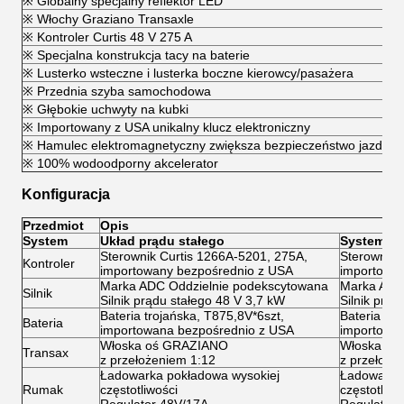
※ Globalny specjalny reflektor LED
※ Włochy Graziano Transaxle
※ Kontroler Curtis 48 V 275 A
※ Specjalna konstrukcja tacy na baterie
※ Lusterko wsteczne i lusterka boczne kierowcy/pasażera
※ Przednia szyba samochodowa
※ Głębokie uchwyty na kubki
※ Importowany z USA unikalny klucz elektroniczny
※ Hamulec elektromagnetyczny zwiększa bezpieczeństwo jazdy
※ 100% wodoodporny akcelerator
Konfiguracja
Przedmiot
Opis
System
Układ prądu stałego
System kli
Sterownik Curtis 1266A-5201, 275A,
Sterownik 
Kontroler
importowany bezpośrednio z USA
importowa
Marka ADC Oddzielnie podekscytowana
Marka ADC
Silnik
Silnik prądu stałego 48 V 3,7 kW
Silnik prą
Bateria trojańska, T875,8V*6szt,
Bateria tro
Bateria
importowana bezpośrednio z USA
importowa
Włoska oś GRAZIANO
Włoska oś
Transax
z przełożeniem 1:12
z przełoże
Ładowarka pokładowa wysokiej
Ładowarka
Rumak
częstotliwości
częstotliwo