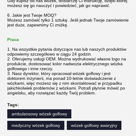
Gdy kupisz od nas wózek, dostarczę Ci instrukcję, dzięki której
możesz się go nauczyć i powiedzieć, jak go naprawić.
6. Jakie jest Twoje MOQ?
Możesz zamówić tylko 1 sztukę. Jeśli jednak Twoje zamówienie
jest duże, zapewnimy Ci zniżkę.
Praca
1. Na wszystkie pytania dotyczące nas lub naszych produktów
odpowiemy szczegółowo w ciągu 24 godzin.
2. Oferujemy usługi OEM. Można wydrukować własne logo na
produkcie, dostosować kolor nadwozia elektrycznego wózka
golfowego i inne rzeczy.
3. Nasz dyrektor, który opracował wózek golfowy i jest
doktorem inżynierii, ma ponad 10-letnie doświadczenie z
wózkami, więc możesz się z nim skontaktować w przypadku
jakichkolwiek problemów z wózkami. Potrafi płynnie mówić po
angielsku, aby rozwiązać każdy Twój problem.
Tags:
ambulansowy wózek golfowy
medyczny wózek golfowy
wózek golfowy awaryjny