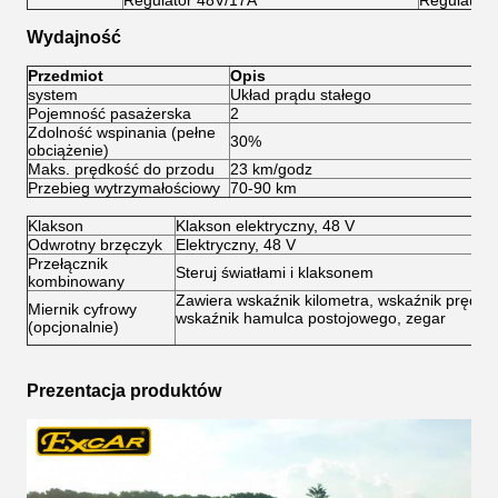
Regulator 48V/17A
Regulator 
Wydajność
Przedmiot
Opis
system
Układ prądu stałego
Sy
Pojemność pasażerska
2
2
Zdolność wspinania (pełne
30%
3
obciążenie)
Maks. prędkość do przodu
23 km/godz
45
Przebieg wytrzymałościowy
70-90 km
80
Klakson
Klakson elektryczny, 48 V
Odwrotny brzęczyk
Elektryczny, 48 V
Przełącznik
Steruj światłami i klaksonem
kombinowany
Zawiera wskaźnik kilometra, wskaźnik prędkoś
Miernik cyfrowy
wskaźnik hamulca postojowego, zegar
(opcjonalnie)
Prezentacja produktów