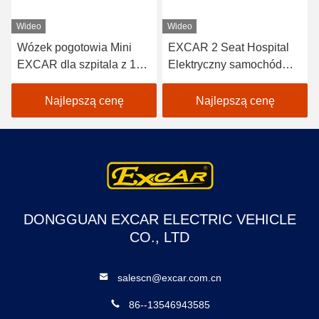
Wideo
Wideo
Wózek pogotowia Mini
EXCAR 2 Seat Hospital
EXCAR dla szpitala z 1
Elektryczny samochód
certyfikatem na noszach
sanitarny 3,7KW 48V
Trojan Battery Ambulance
Najlepszą cenę
Najlepszą cenę
Car
DONGGUAN EXCAR ELECTRIC VEHICLE
CO., LTD
salescn@excar.com.cn
86--13546943585