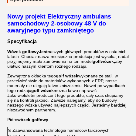
Nowy projekt Elektryczny ambulans
samochodowy 2-osobowy 48 V do
awaryjnego typu zamkniętego
Specyfikacja
Wózek golfowy
Jest
naszych głównych produktów w ostatnich
latach. Chociaż nasza miesięczna produkcja jest wysoka, nadal
przyjmujemy małe zamówienia na ten model
golf
wózek,
aby
ułatwić naszym klientom różnego rodzaju.
Zewnętrzna okładka tego
golf
wózek
wykonane ze stali, w
przeciwieństwie do materiałów wykonanych z FRP, nasze
materiały nie ulegają łatwo zniszczeniu. Nawet po wypadkach
tego rodzaju
golf
wózek
można łatwo naprawić.
Jako wieloletni producent tego produktu, cały czas skupiamy
się na kontroli jakości. Zawsze nalegamy, aby do budowy
naszego wózka używać najlepszych części. Jesteśmy bardziej
niezawodnym partnerem.
Pióro
wózek golfowy
:
※ Zaawansowana technologia hamulców tarczowych