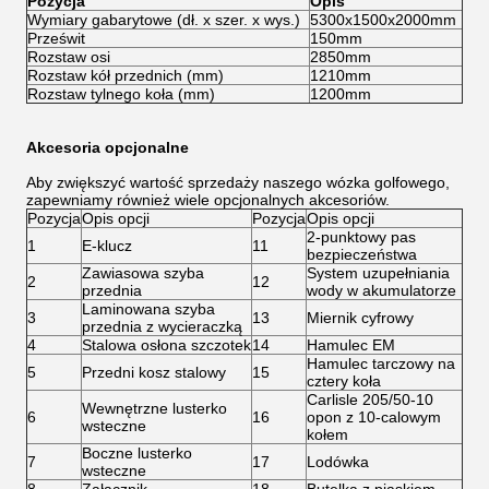
Pozycja
Opis
Wymiary gabarytowe (dł. x szer. x wys.)
5300x1500x2000mm
Prześwit
150mm
Rozstaw osi
2850mm
Rozstaw kół przednich (mm)
1210mm
Rozstaw tylnego koła (mm)
1200mm
Akcesoria opcjonalne
Aby zwiększyć wartość sprzedaży naszego wózka golfowego,
zapewniamy również wiele opcjonalnych akcesoriów.
Pozycja
Opis opcji
Pozycja
Opis opcji
2-punktowy pas
1
E-klucz
11
bezpieczeństwa
Zawiasowa szyba
System uzupełniania
2
12
przednia
wody w akumulatorze
Laminowana szyba
3
13
Miernik cyfrowy
przednia z wycieraczką
4
Stalowa osłona szczotek
14
Hamulec EM
Hamulec tarczowy na
5
Przedni kosz stalowy
15
cztery koła
Carlisle 205/50-10
Wewnętrzne lusterko
6
16
opon z 10-calowym
wsteczne
kołem
Boczne lusterko
7
17
Lodówka
wsteczne