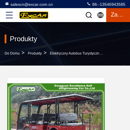
salescn@excar.com.cn
86--13546943585
Zacytować
Produkty
>
>
>
Do Domu
Produkty
Elektryczny Autobus Turystyczny
11 Miejsc El