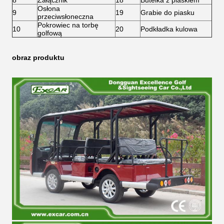
8
Załącznik
18
Butelka z piaskiem
Osłona
9
19
Grabie do piasku
przeciwsłoneczna
Pokrowiec na torbę
10
20
Podkładka kulowa
golfową
obraz produktu