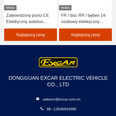
Wideo
Wideo
Zatwierdzony przez CE
FR / disc RR / bęben 14-
Elektryczny autobus
osobowy elektryczny
wycieczkowy w parku
autobus turystyczny z sofą
rozrywki / samochód z
Najlepszą cenę
Najlepszą cenę
napędem elektrycznym
DONGGUAN EXCAR ELECTRIC VEHICLE
CO., LTD
salescn@excar.com.cn
86--13546943585