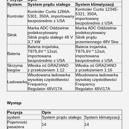
System
System prądu stałego
System klimatyzacji
Kontroler Curtis 1234E-
Kontroler Curtis 1266A-
5321, 350A,
Kontroler
5301, 350A, importowany
importowany
bezpośrednio z USA
bezpośrednio z USA
Marka ADC Oddzielnie
Marka ADC Oddzielnie
podekscytowany
podekscytowany
Silnik
Silnik prądu stałego 48 V
Silnik prądu
3,7 kW
przemiennego 48V 5kw
Bateria trojańska,
Bateria trojańska,
T875,6V * 12szt,
T875,6V * 12szt,
Bateria
importowana
importowana
bezpośrednio z USA
bezpośrednio z USA
Skrzynia
Włoska oś GRAZIANO
Włoska oś GRAZIANO
biegów
z przełożeniem 1:12
z przełożeniem 1:16
Wbudowana ładowarka
Wbudowana ładowarka
wysokiej częstotliwości
wysokiej częstotliwości
Ładowarka
Frequency
Frequency
Regulator 48V/17A
Regulator 48V/17A
Występ
Pozycja
Opis
system
System prądu stałego
System klimatyzacji
Pojemność
14
14
pasażera