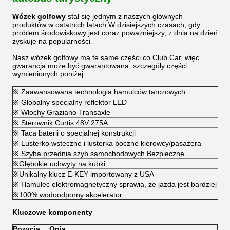
Wózek golfowy
stał się jednym z naszych głównych
produktów w ostatnich latach.W dzisiejszych czasach, gdy
problem środowiskowy jest coraz poważniejszy, z dnia na dzień
zyskuje na popularności
.
Nasz wózek golfowy ma te same części co Club Car, więc
gwarancja może być gwarantowana, szczegóły części
wymienionych poniżej:
※ Zaawansowana technologia hamulców tarczowych
※ Globalny specjalny reflektor LED
※ Włochy Graziano Transaxle
※ Sterownik Curtis 48V 275A
※ Taca baterii o specjalnej konstrukcji
※ Lusterko wsteczne i lusterka boczne kierowcy/pasażera
※ Szyba przednia szyb samochodowych Bezpieczne .
※Głębokie uchwyty na kubki
※Unikalny klucz E-KEY importowany z USA
※ Hamulec elektromagnetyczny sprawia, że ​​jazda jest bardziej be
※100% wodoodporny akcelerator
Kluczowe komponenty
Pozycja
Opis