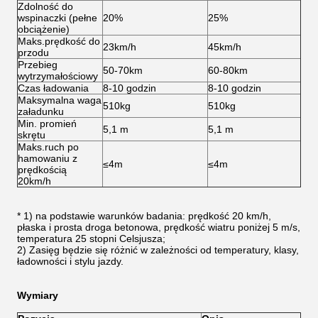
Zdolność do
wspinaczki (pełne
20%
25%
obciążenie)
Maks.prędkość do
23km/h
45km/h
przodu
Przebieg
50-70km
60-80km
wytrzymałościowy
Czas ładowania
8-10 godzin
8-10 godzin
Maksymalna waga
510kg
510kg
załadunku
Min. promień
5,1 m
5,1 m
skrętu
Maks.ruch po
hamowaniu z
≤4m
≤4m
prędkością
20km/h
* 1) na podstawie warunków badania: prędkość 20 km/h,
płaska i prosta droga betonowa, prędkość wiatru poniżej 5 m/s,
temperatura 25 stopni Celsjusza;
2) Zasięg będzie się różnić w zależności od temperatury, klasy,
ładowności i stylu jazdy.
Wymiary