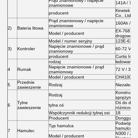
Prąd znamionowy / napięcie
141A / 72 V
znamionowe
Kinetek De
producent
Co., Ltd
Prąd znamionowy / napięcie
160Ah / 72 
znamionowe
2)
Bateria litowa
EX-768160 
Model / producent
drogowa Te
Model / numer seryjny
123E-6322
Napięcie znamionowe / prąd
3)
Kontroler
60-72 V / 3
znamionowy
producent
Curtis Inst
rodzaj
ładowarka 
Napięcie znamionowe / prąd
4
Rumak
72 V / 30 A.
znamionowy
Model / producent
CH4100 / Zh
Przednie
5
Rodzaj
Niezależne
zawieszenie
Konstrukcj
Rodzaj
sprężyny sp
Tylne
Oś do duż
6
tylna oś
zawieszenie
różnicowy
Współczynnik redukcji tylnej osi
18
Producent
Dongguan li
Podwójna r
Typ hamulca
hamulcow
7
Hamulec
N300 / Zhej
Model / producent