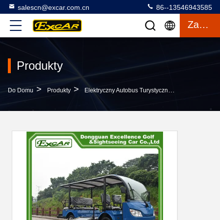
salescn@excar.com.cn
86--13546943585
Zacytować
Produkty
>
>
>
Do Domu
Produkty
Elektryczny Autobus Turystyczny
8-Osobowy E