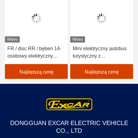
Wideo
Wideo
FR / disc RR / bęben 14-
Mini elektryczny autobus
osobowy elektryczny
turystyczny z
autobus turystyczny z sofą
hydraulicznym układem
hamulcowym z czterema
Najlepszą cenę
Najlepszą cenę
kółkami
DONGGUAN EXCAR ELECTRIC VEHICLE
CO., LTD