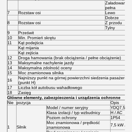
Załadowany d
pełna
7
Rozstaw osi
Lewo
Dobrze
8
Rozstaw osi
Z przodu
Tylny
9
Prześwit
10
Min. Promień skrętu
11
Kąt podejścia
Kąt mijania
Kąt zejścia
12
Droga hamowania (brak obciążenia / pełne obciążenie)
13
Maksymalne nachylenie jazdy
14
Maksymalna zdolność oceny
15
Moc znamionowa silnika
Najniższy punkt na górnej powierzchni siedzenia pasażera
16
(punkt H)
17
Liczba kół autobusu wahadłowego
18
Zasięg
Główne elementy, zabezpieczenia i urządzenia ochronne
Nie
pozycja
Opis
Model / numer seryjny
YDQ7,5-4-
Klasa izolacji / typ wzbudnicy
H / AC
Poziom ochrony
1P54
Moc znamionowa / prędkość
7,5 kW / 51
1
Silnik
znamionowa