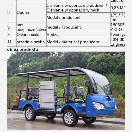
Electronic C
Ciśnienie w oponach przednich /
0,35 MPa /
Ciśnienie w oponach tylnych
8
Opona
175 / 70R1
Model / producent
Ltd
pas
18060501 / 
9
model / Producent
bezpieczeństwa
Z O.O
9
Osłona ciała
Rodzaj
Tworzywo 
43R-001874 
11
przednia szyba
Model / materiał / producent
Engineerin
obraz produktu