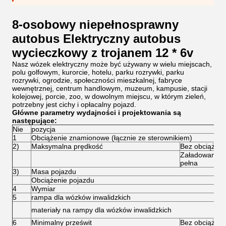
8-osobowy niepełnosprawny
autobus Elektryczny autobus
wycieczkowy z trojanem 12 * 6v
Nasz wózek elektryczny może być używany w wielu miejscach,
polu golfowym, kurorcie, hotelu, parku rozrywki, parku
rozrywki, ogrodzie, społeczności mieszkalnej, fabryce
wewnętrznej, centrum handlowym, muzeum, kampusie, stacji
kolejowej, porcie, zoo, w dowolnym miejscu, w którym zieleń,
potrzebny jest cichy i opłacalny pojazd.
Główne parametry wydajności i projektowania są
następujące:
Nie
pozycja
1
Obciążenie znamionowe (łącznie ze sterownikiem)
2)
Maksymalna prędkość
Bez obciążeni
Załadowany d
pełna
3)
Masa pojazdu
Obciążenie pojazdu
4
Wymiar
5
rampa dla wózków inwalidzkich
materiały na rampy dla wózków inwalidzkich
6
Minimalny prześwit
Bez obciążeni