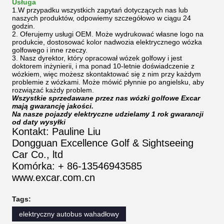
Usługa
1.W przypadku wszystkich zapytań dotyczących nas lub
naszych produktów, odpowiemy szczegółowo w ciągu 24
godzin.
2. Oferujemy usługi OEM.
Może wydrukować własne logo na
produkcie, dostosować kolor nadwozia elektrycznego wózka
golfowego i inne rzeczy.
3. Nasz dyrektor, który opracował wózek golfowy i jest
doktorem inżynierii, i ma ponad 10-letnie doświadczenie z
wózkiem, więc możesz skontaktować się z nim przy każdym
problemie z wózkami. Może mówić płynnie po angielsku, aby
rozwiązać każdy problem.
Wszystkie sprzedawane przez nas wózki golfowe Excar
mają gwarancję jakości.
Na nasze pojazdy elektryczne udzielamy 1 rok gwarancji
od daty wysyłki
Kontakt: Pauline Liu
Dongguan Excellence Golf & Sightseeing
Car Co., ltd
Komórka: + 86-13546943585
www.excar.com.cn
Tags:
elektryczny autobus wahadłowy