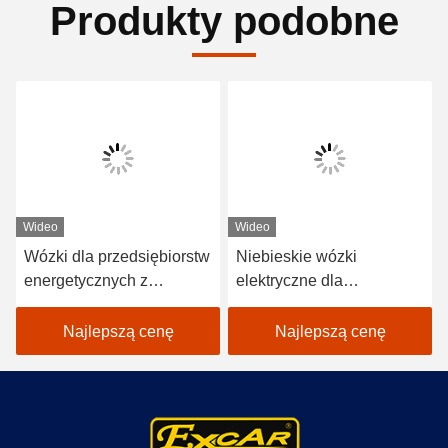
Produkty podobne
Wideo
Wideo
Wózki dla przedsiębiorstw
Niebieskie wózki
energetycznych z
elektryczne dla
akumulatorem Trojan 48V
przedsiębiorstw
i ładownością 600 kg,
użyteczności publicznej
Najlepszą cenę
Najlepszą cenę
odpowiednie do
zbudowane z regulatorów
zastosowań w hotelach i
wysokiej częstotliwości 48
klubach golfowych
V 3,7 kW i sterowników
Curtis dla płynnego