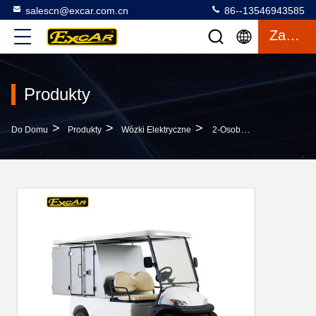
salescn@excar.com.cn
86--13546943585
Zacytować
Produkty
>
>
>
Do Domu
Produkty
Wózki Elektryczne
2-Osobowy Elektryczny Pojazd Towarowy Z Zamkniętą Skrzynką I Okładką Deszczową