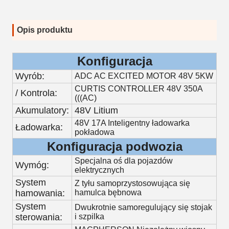
Opis produktu
Konfiguracja
Wyrób:
ADC AC EXCITED MOTOR 48V 5KW
CURTIS CONTROLLER 48V 350A
/ Kontrola:
(((AC)
Akumulatory:
48V Litium
48V 17A Inteligentny ładowarka
Ładowarka:
pokładowa
Konfiguracja podwozia
Specjalna oś dla pojazdów
Wymóg:
elektrycznych
System
Z tyłu samoprzystosowująca się
hamowania:
hamulca bębnowa
System
Dwukrotnie samoregulujący się stojak
sterowania:
i szpilka