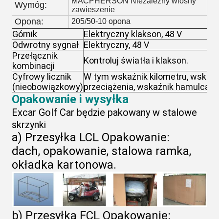
MACPHERSON Niezależny wiosny
Wymóg:
zawieszenie
Opona:
205/50-10 opona
Górnik
Elektryczny klakson, 48 V
Odwrotny sygnał
Elektryczny, 48 V
Przełącznik
Kontroluj światła i klakson.
kombinacji
Cyfrowy licznik
W tym wskaźnik kilometru, wskaźn
(nieobowiązkowy)
przeciążenia, wskaźnik hamulca p
Opakowanie i wysyłka
Excar Golf Car będzie pakowany w stalowe
skrzynki
a) Przesyłka LCL Opakowanie:
dach, opakowanie, stalowa ramka,
okładka kartonowa.
b) Przesyłka FCL Opakowanie: