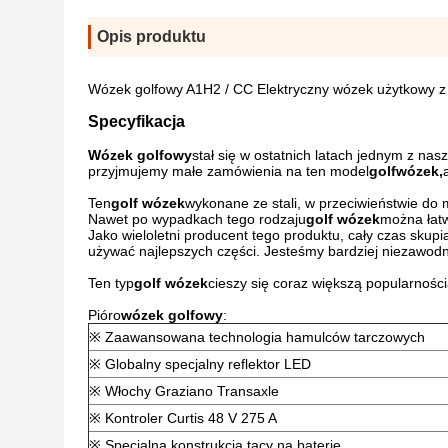
Opis produktu
Wózek golfowy A1H2 / CC Elektryczny wózek użytkowy z c
Specyfikacja
Wózek golfowy
stał się w ostatnich latach jednym z na
przyjmujemy małe zamówienia na ten model
golf
wózek,
Ten
golf
wózek
wykonane ze stali, w przeciwieństwie do 
Nawet po wypadkach tego rodzaju
golf
wózek
można łat
Jako wieloletni producent tego produktu, cały czas sku
używać najlepszych części. Jesteśmy bardziej niezawod
Ten typ
golf
wózek
cieszy się coraz większą popularnośc
Pióro
wózek golfowy
:
※ Zaawansowana technologia hamulców tarczowych
※ Globalny specjalny reflektor LED
※ Włochy Graziano Transaxle
※ Kontroler Curtis 48 V 275 A
※ Specjalna konstrukcja tacy na baterie