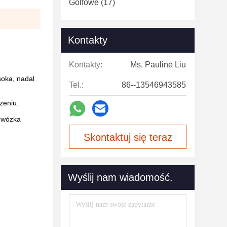
Golfowe
(17)
Kontakty
Kontakty:
Ms. Pauline Liu
soka, nadal
Tel.:
86--13546943585
zeniu.
o wózka
Skontaktuj się teraz
Wyślij nam wiadomość.