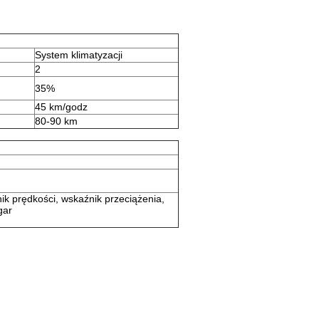
System klimatyzacji
2
35%
45 km/godz
80-90 km
ik prędkości, wskaźnik przeciążenia,
gar