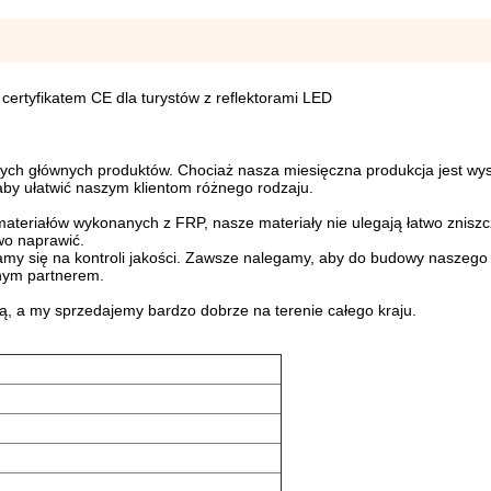
ertyfikatem CE dla turystów z reflektorami LED
szych głównych produktów. Chociaż nasza miesięczna produkcja jest wy
aby ułatwić naszym klientom różnego rodzaju.
materiałów wykonanych z FRP, nasze materiały nie ulegają łatwo zniszc
wo naprawić.
piamy się na kontroli jakości. Zawsze nalegamy, aby do budowy naszeg
nym partnerem.
ią, a my sprzedajemy bardzo dobrze na terenie całego kraju.