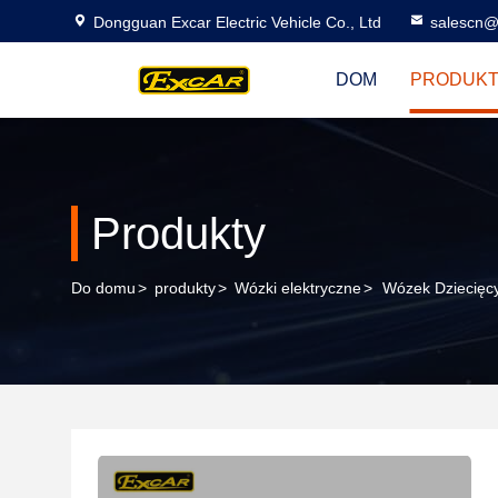
Dongguan Excar Electric Vehicle Co., Ltd
salescn@
DOM
PRODUK
Produkty
Do domu
>
produkty
>
Wózki elektryczne
>
Wózek Dziecięc