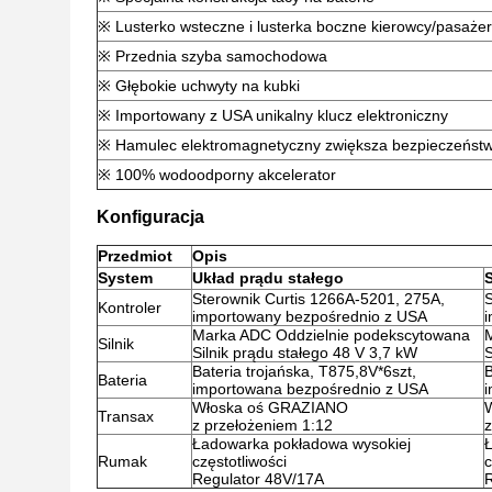
※ Lusterko wsteczne i lusterka boczne kierowcy/pasaże
※ Przednia szyba samochodowa
※ Głębokie uchwyty na kubki
※ Importowany z USA unikalny klucz elektroniczny
※ Hamulec elektromagnetyczny zwiększa bezpieczeństw
※ 100% wodoodporny akcelerator
Konfiguracja
Przedmiot
Opis
System
Układ prądu stałego
Sterownik Curtis 1266A-5201, 275A,
S
Kontroler
importowany bezpośrednio z USA
Marka ADC Oddzielnie podekscytowana
Silnik
Silnik prądu stałego 48 V 3,7 kW
S
Bateria trojańska, T875,8V*6szt,
B
Bateria
importowana bezpośrednio z USA
Włoska oś GRAZIANO
Transax
z przełożeniem 1:12
z
Ładowarka pokładowa wysokiej
Rumak
częstotliwości
c
Regulator 48V/17A