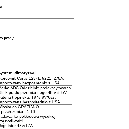
ra
o jazdy
System klimatyzacji
terownik Curtis 1234E-5221, 275A,
importowany bezpośrednio z USA
Marka ADC Oddzielnie podekscytowana
ilnik prądu przemiennego 48 V 5 kW
ateria trojańska, T875,8V*6szt,
importowana bezpośrednio z USA
Włoska oś GRAZIANO
 przełożeniem 1:16
Ładowarka pokładowa wysokiej
zęstotliwości
Regulator 48V/17A