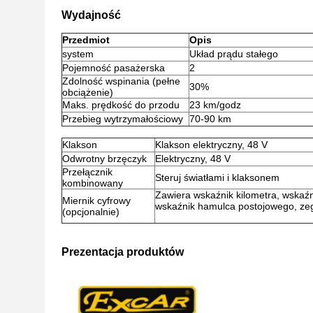
Wydajność
Przedmiot
Opis
system
Układ prądu stałego
Pojemność pasażerska
2
Zdolność wspinania (pełne
30%
obciążenie)
Maks. prędkość do przodu
23 km/godz
Przebieg wytrzymałościowy
70-90 km
Klakson
Klakson elektryczny, 48 V
Odwrotny brzęczyk
Elektryczny, 48 V
Przełącznik
Steruj światłami i klaksonem
kombinowany
Zawiera wskaźnik kilometra, wskaźn
Miernik cyfrowy
wskaźnik hamulca postojowego, ze
(opcjonalnie)
Prezentacja produktów