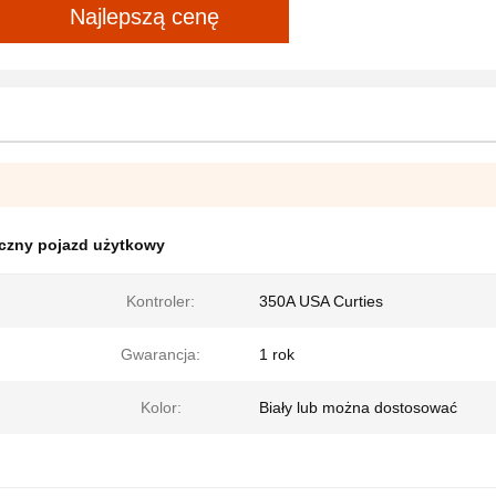
Najlepszą cenę
yczny pojazd użytkowy
Kontroler:
350A USA Curties
Gwarancja:
1 rok
Kolor:
Biały lub można dostosować