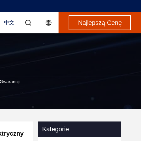
Najlepszą Cenę
中文
Gwarancji
Kategorie
ktryczny