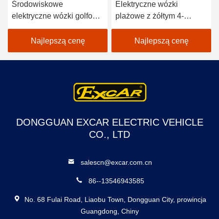
Środowiskowe
Elektryczne wózki
elektryczne wózki golfowe
plażowe z żółtym 4-
z 48-tonową baterią
osobowym wózkiem bez
trojana 6 * 8V
dachu / elektryczne wózki
Najlepszą cenę
Najlepszą cenę
myśliwskie
DONGGUAN EXCAR ELECTRIC VEHICLE
CO., LTD
salescn@excar.com.cn
86--13546943585
No. 68 Fulai Road, Liaobu Town, Dongguan City, prowincja
Guangdong, Chiny