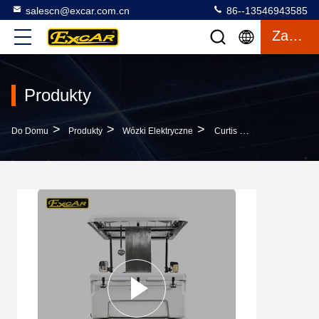
salescn@excar.com.cn
86--13546943585
Zacytować
Produkty
>
>
>
Do Domu
Produkty
Wózki Elektryczne
Curtis Controller 2 Person Mini Wózki Elektryczne O Podwyższonej Zdolności Kierowania