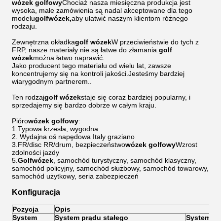
wózek golfowy
Chociaż nasza miesięczna produkcja jest
wysoka, małe zamówienia są nadal akceptowane dla tego
modelu
golf
wózek,
aby ułatwić naszym klientom różnego
rodzaju.
Zewnętrzna okładka
golf
wózek
W przeciwieństwie do tych z
FRP, nasze materiały nie są łatwe do złamania.
golf
wózek
można łatwo naprawić.
Jako producent tego materiału od wielu lat, zawsze
koncentrujemy się na kontroli jakości.Jesteśmy bardziej
wiarygodnym partnerem..
Ten rodzaj
golf
wózek
staje się coraz bardziej popularny, i
sprzedajemy się bardzo dobrze w całym kraju.
Pióro
wózek golfowy
:
1.Typowa krzesła, wygodna
2. Wydajna oś napędowa Italy graziano
3.FR/disc RR/drum, bezpieczeństwo
wózek golfowy
Wzrost
zdolności jazdy
5.
Golf
wózek
, samochód turystyczny, samochód klasyczny,
samochód policyjny, samochód służbowy, samochód towarowy,
samochód użytkowy, seria zabezpieczeń
Konfiguracja
Pozycja
Opis
System
System prądu stałego
System A