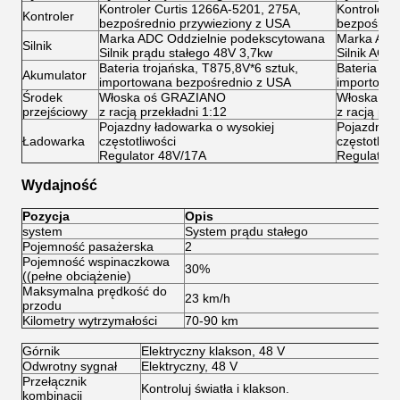
Kontroler Curtis 1266A-5201, 275A,
Kontroler 
Kontroler
bezpośrednio przywieziony z USA
bezpośredn
Marka ADC Oddzielnie podekscytowana
Marka ADC
Silnik
Silnik prądu stałego 48V 3,7kw
Silnik AC 
Bateria trojańska, T875,8V*6 sztuk,
Bateria tro
Akumulator
importowana bezpośrednio z USA
importowa
Środek
Włoska oś GRAZIANO
Włoska oś
przejściowy
z racją przekładni 1:12
z racją prz
Pojazdny ładowarka o wysokiej
Pojazdny ł
Ładowarka
częstotliwości
częstotliwo
Regulator 48V/17A
Regulator 
Wydajność
Pozycja
Opis
system
System prądu stałego
S
Pojemność pasażerska
2
2
Pojemność wspinaczkowa
30%
3
((pełne obciążenie)
Maksymalna prędkość do
23 km/h
45
przodu
Kilometry wytrzymałości
70-90 km
80
Górnik
Elektryczny klakson, 48 V
Odwrotny sygnał
Elektryczny, 48 V
Przełącznik
Kontroluj światła i klakson.
kombinacji