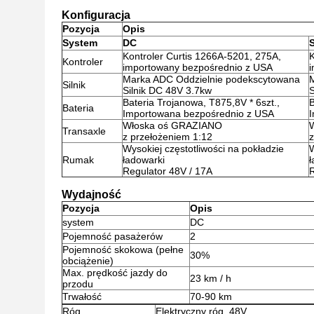
Konfiguracja
Pozycja
Opis
System
DC
Kontroler Curtis 1266A-5201, 275A,
K
Kontroler
importowany bezpośrednio z USA
Marka ADC Oddzielnie podekscytowana
Silnik
Silnik DC 48V 3.7kw
S
Bateria Trojanowa, T875,8V * 6szt.,
B
Bateria
Importowana bezpośrednio z USA
Włoska oś GRAZIANO
Transaxle
z przełożeniem 1:12
z
Wysokiej częstotliwości na pokładzie
W
Rumak
ładowarki
ł
Regulator 48V / 17A
R
Wydajność
Pozycja
Opis
system
DC
Pojemność pasażerów
2
Pojemność skokowa (pełne
30%
obciążenie)
Max. prędkość jazdy do
23 km / h
przodu
Trwałość
70-90 km
Róg
Elektryczny róg, 48V