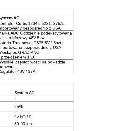
System AC
ontroler Curtis 1234E-5221, 275A,
importowany bezpośrednio z USA
Marka ADC Oddzielnie podekscytowana
ilnik trójfazowy 48V 5kw
ateria Trojanowa, T875,8V * 6szt.,
Importowana bezpośrednio z USA
Włoska oś GRAZIANO
 przełożeniem 1:16
ysokiej częstotliwości na pokładzie
adowarki
egulator 48V / 17A
System AC
2
35%
45 km / h
80-90 km