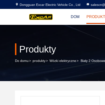
Dongguan Excar Electric Vehicle Co., Ltd
salescn@
DOM
PRODUK
Produkty
Do domu
>
produkty
>
Wózki elektryczne
>
Biały 2 Osobow