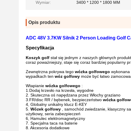
Wymiar:
3400 * 1200 * 1800 MM
Opis produktu
ADC 48V 3.7KW Silnik 2 Person Loading Golf Car 
Specyfikacja
Koszyk golf
stał się jednym z naszych głównych produkt
coraz poważniejszy, staje się coraz bardziej popularny pr
Zewnętrzna pokrywa tego
wózka
golfowego
wykonana z
wypadkach ten
wóz
golfowy
może być łatwo zamocowa
Wtapianie
wózka golfowego
:
1.Dodaj krzesło na krzesła, wygodne
2. Skuteczna oś napędzana przez Włochy graziano
3.FR/disc RR / bębenek, bezpieczeństwo
wózka golfow
4, Globalny unikalny klucz E-KEY
5.
Wózek
golfowy
, samochód zwiedzanie, klasyczny s
użytkowy, seria zabezpieczeń
6, Hamulec elektromagnetyczny
7. Specjalna taca na baterie
8. Akcesoria dodatkowe