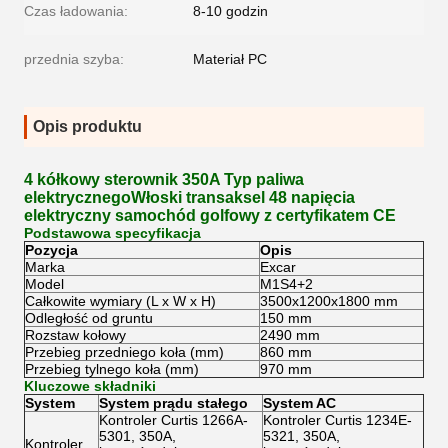
Czas ładowania:
8-10 godzin
przednia szyba:
Materiał PC
Opis produktu
4 kółkowy sterownik 350A Typ paliwa
elektrycznegoWłoski transaksel 48 napięcia
elektryczny samochód golfowy z certyfikatem CE
Podstawowa specyfikacja
Pozycja
Opis
Marka
Excar
Model
M1S4+2
Całkowite wymiary (L x W x H)
3500x1200x1800 mm
Odległość od gruntu
150 mm
Rozstaw kołowy
2490 mm
Przebieg przedniego koła (mm)
860 mm
Przebieg tylnego koła (mm)
970 mm
Kluczowe składniki
System
System prądu stałego
System AC
Kontroler Curtis 1266A-
Kontroler Curtis 1234E-
5301, 350A,
5321, 350A,
Kontroler