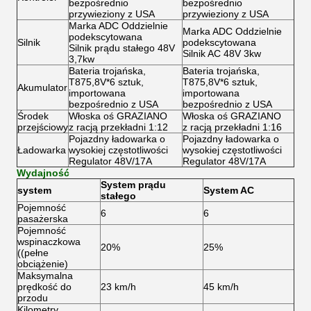
bezpośrednio
bezpośrednio
przywieziony z USA
przywieziony z USA
Marka ADC Oddzielnie
Marka ADC Oddzielnie
podekscytowana
Silnik
podekscytowana
Silnik prądu stałego 48V
Silnik AC 48V 3kw
3,7kw
Bateria trojańska,
Bateria trojańska,
T875,8V*6 sztuk,
T875,8V*6 sztuk,
Akumulator
importowana
importowana
bezpośrednio z USA
bezpośrednio z USA
Środek
Włoska oś GRAZIANO
Włoska oś GRAZIANO
przejściowy
z racją przekładni 1:12
z racją przekładni 1:16
Pojazdny ładowarka o
Pojazdny ładowarka o
Ładowarka
wysokiej częstotliwości
wysokiej częstotliwości
Regulator 48V/17A
Regulator 48V/17A
Wydajność
System prądu
system
System AC
stałego
Pojemność
6
6
pasażerska
Pojemność
wspinaczkowa
20%
25%
((pełne
obciążenie)
Maksymalna
prędkość do
23 km/h
45 km/h
przodu
Kilometry