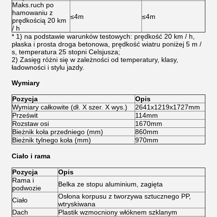
Maks.ruch po
hamowaniu z
≤4m
≤4m
prędkością 20 km
/ h
* 1) na podstawie warunków testowych: prędkość 20 km / h,
płaska i prosta droga betonowa, prędkość wiatru poniżej 5 m /
s, temperatura 25 stopni Celsjusza;
2) Zasięg różni się w zależności od temperatury, klasy,
ładowności i stylu jazdy.
Wymiary
Pozycja
Opis
Wymiary całkowite (dł. X szer. X wys.)
2641x1219x1727mm
Prześwit
114mm
Rozstaw osi
1670mm
Bieżnik koła przedniego (mm)
860mm
Bieżnik tylnego koła (mm)
970mm
Ciało i rama
Pozycja
Opis
Rama i
Belka ze stopu aluminium, zagięta
podwozie
Osłona korpusu z tworzywa sztucznego PP,
Ciało
wtryskiwana
Dach
Plastik wzmocniony włóknem szklanym