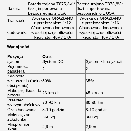
Bateria trojana T875,8V *
Bateria trojana T875,8V *
Bateria
6szt, importowana
6szt, importowana
bezpośrednio z USA
bezpośrednio z USA
Włoska oś GRAZIANO
Włoska oś GRAZIANO
Transaxle
z przełożeniem 1:12
z przełożeniem 1:16
Wbudowana ładowarka
Wbudowana ładowarka
Ładowarka
wysokiej częstotliwości
wysokiej częstotliwości
Regulator 48V / 17A
Regulator 48V / 17A
Wydajność
Pozycja
Opis
system
System DC
System klimatyzacji
Pojemność
2
2
pasażera
Zdolność
wznoszenia (pełne
30%
35%
obciążenie)
Maks.prędkość do
23 km / h
45 km / h
przodu
Przebieg
70-90 km
80-90 km
wytrzymałościowy
Czas ładowania
8-10 godzin
8-10 godzin
Maks.ciężar
360 kg
360 kg
załadunku
Min.promień
2,9 m
2,9 m
skrętu