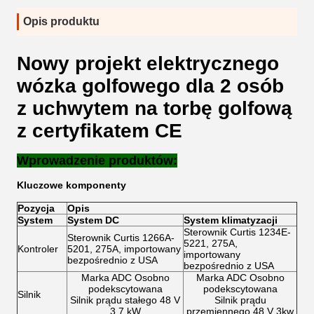
Opis produktu
Nowy projekt elektrycznego
wózka golfowego dla 2 osób
z uchwytem na torbę golfową
z certyfikatem CE
Wprowadzenie produktów:
Kluczowe komponenty
Pozycja
Opis
System
System DC
System klimatyzacji
Sterownik Curtis 1234E-
Sterownik Curtis 1266A-
5221, 275A,
Kontroler
5201, 275A, importowany
importowany
bezpośrednio z USA
bezpośrednio z USA
Marka ADC Osobno
Marka ADC Osobno
podekscytowana
podekscytowana
Silnik
Silnik prądu stałego 48 V
Silnik prądu
3,7 kW
przemiennego 48 V 3kw