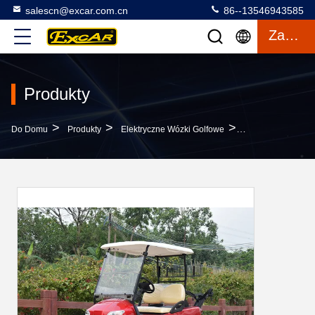
salescn@excar.com.cn
86--13546943585
Zacytować
Produkty
>
>
>
Do Domu
Produkty
Elektryczne Wózki Golfowe
Elektryczne Wózki