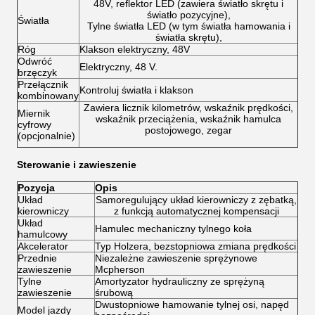
48V, reflektor LED (zawiera światło skrętu i
światło pozycyjne),
Światła
Tylne światła LED (w tym światła hamowania i
światła skrętu),
Róg
Klakson elektryczny, 48V
Odwróć
Elektryczny, 48 V.
brzęczyk
Przełącznik
Kontroluj światła i klakson
kombinowany
Zawiera licznik kilometrów, wskaźnik prędkości,
Miernik
wskaźnik przeciążenia, wskaźnik hamulca
cyfrowy
postojowego, zegar
(opcjonalnie)
Sterowanie i zawieszenie
Pozycja
Opis
Układ
Samoregulujący układ kierowniczy z zębatką,
kierowniczy
z funkcją automatycznej kompensacji
Układ
Hamulec mechaniczny tylnego koła
hamulcowy
Akcelerator
Typ Holzera, bezstopniowa zmiana prędkości
Przednie
Niezależne zawieszenie sprężynowe
zawieszenie
Mcpherson
Tylne
Amortyzator hydrauliczny ze sprężyną
zawieszenie
śrubową
Dwustopniowe hamowanie tylnej osi, napęd
Model jazdy