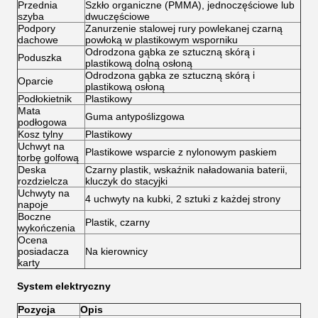
Przednia
Szkło organiczne (PMMA), jednoczęściowe lub
szyba
dwuczęściowe
Podpory
Zanurzenie stalowej rury powlekanej czarną
dachowe
powłoką w plastikowym wsporniku
Odrodzona gąbka ze sztuczną skórą i
Poduszka
plastikową dolną osłoną
Odrodzona gąbka ze sztuczną skórą i
Oparcie
plastikową osłoną
Podłokietnik
Plastikowy
Mata
Guma antypoślizgowa
podłogowa
Kosz tylny
Plastikowy
Uchwyt na
Plastikowe wsparcie z nylonowym paskiem
torbę golfową
Deska
Czarny plastik, wskaźnik naładowania baterii,
rozdzielcza
kluczyk do stacyjki
Uchwyty na
4 uchwyty na kubki, 2 sztuki z każdej strony
napoje
Boczne
Plastik, czarny
wykończenia
Ocena
posiadacza
Na kierownicy
karty
System elektryczny
Pozycja
Opis