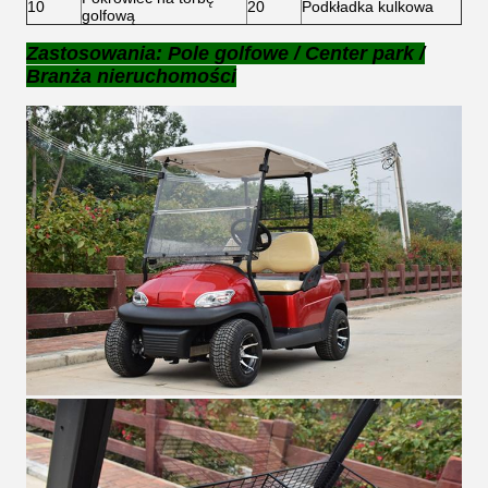
10
20
Podkładka kulkowa
golfową
Zastosowania: Pole golfowe / Center park /
Branża nieruchomości