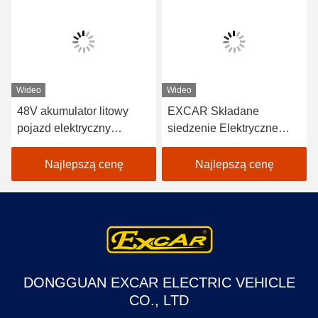
Wideo
Wideo
48V akumulator litowy
EXCAR Składane
pojazd elektryczny
siedzenie Elektryczne
samochód golfowy
wózki golfowe Zasilany
EXCAR A1S6 + 2 biały
baterią litową 48 V
Najlepszą cenę
Najlepszą cenę
DONGGUAN EXCAR ELECTRIC VEHICLE
CO., LTD