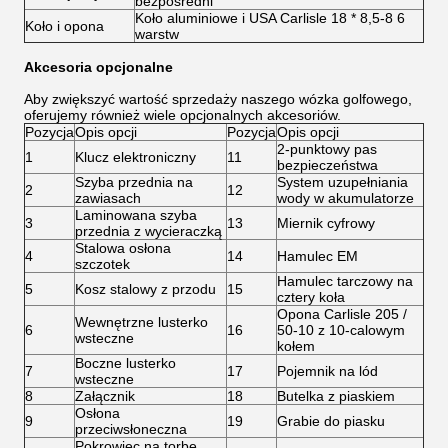
bezpośredni
Koło aluminiowe i USA Carlisle 18 * 8,5-8 6
Koło i opona
warstw
Akcesoria opcjonalne
Aby zwiększyć wartość sprzedaży naszego wózka golfowego,
oferujemy również wiele opcjonalnych akcesoriów.
Pozycja
Opis opcji
Pozycja
Opis opcji
2-punktowy pas
1
Klucz elektroniczny
11
bezpieczeństwa
Szyba przednia na
System uzupełniania
2
12
zawiasach
wody w akumulatorze
Laminowana szyba
3
13
Miernik cyfrowy
przednia z wycieraczką
Stalowa osłona
4
14
Hamulec EM
szczotek
Hamulec tarczowy na
5
Kosz stalowy z przodu
15
cztery koła
Opona Carlisle 205 /
Wewnętrzne lusterko
6
16
50-10 z 10-calowym
wsteczne
kołem
Boczne lusterko
7
17
Pojemnik na lód
wsteczne
8
Załącznik
18
Butelka z piaskiem
Osłona
9
19
Grabie do piasku
przeciwsłoneczna
Pokrowiec na torbę