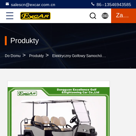
salescn@excar.com.cn
86--13546943585
Zacytować
Produkty
>
>
>
Do Domu
Produkty
Elektryczny Golfowy Samochód
Szary Rodzaj