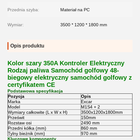
Przednia szyba:
Materiał na PC
Wymiar:
3500 * 1200 * 1800 mm
Opis produktu
Kolor szary 350A Kontroler Elektryczny
Rodzaj paliwa Samochód golfowy 48-
biegowy elektryczny samochód golfowy z
certyfikatem CE
Podstawowa specyfikacja
Pozycja
Opis
Marka
Excar
Model
M1S4 + 2
Wymiary całkowite (L x W x H)
3500x1200x1800mm
Prześwit
150mm
Rozstaw osi
2490 mm
Przedni kółka (mm)
860 mm
Tylny bieżnik (mm)
970 mm
Kluczowe komponenty