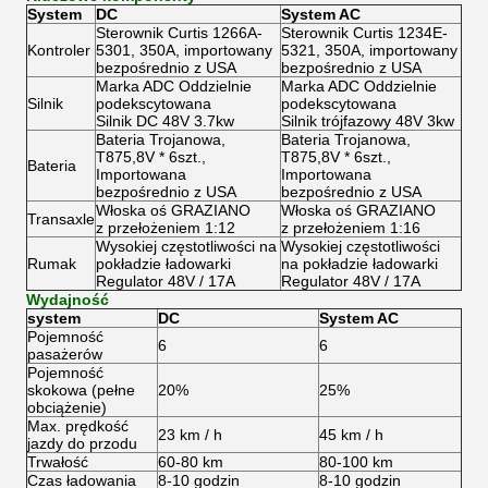
System
DC
System AC
Sterownik Curtis 1266A-
Sterownik Curtis 1234E-
Kontroler
5301, 350A, importowany
5321, 350A, importowany
bezpośrednio z USA
bezpośrednio z USA
Marka ADC Oddzielnie
Marka ADC Oddzielnie
Silnik
podekscytowana
podekscytowana
Silnik DC 48V 3.7kw
Silnik trójfazowy 48V 3kw
Bateria Trojanowa,
Bateria Trojanowa,
T875,8V * 6szt.,
T875,8V * 6szt.,
Bateria
Importowana
Importowana
bezpośrednio z USA
bezpośrednio z USA
Włoska oś GRAZIANO
Włoska oś GRAZIANO
Transaxle
z przełożeniem 1:12
z przełożeniem 1:16
Wysokiej częstotliwości na
Wysokiej częstotliwości
Rumak
pokładzie ładowarki
na pokładzie ładowarki
Regulator 48V / 17A
Regulator 48V / 17A
Wydajność
system
DC
System AC
Pojemność
6
6
pasażerów
Pojemność
skokowa (pełne
20%
25%
obciążenie)
Max.
prędkość
23 km / h
45 km / h
jazdy do przodu
Trwałość
60-80 km
80-100 km
Czas ładowania
8-10 godzin
8-10 godzin