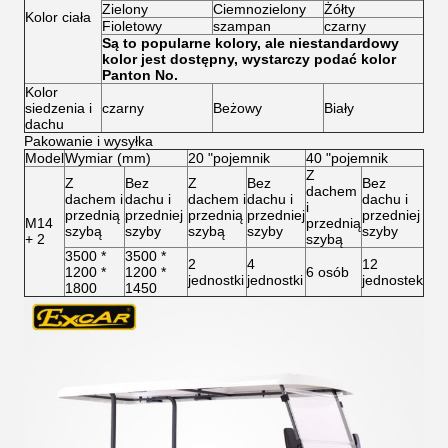
Zielony
Ciemnozielony
Żółty
Kolor ciała
Fioletowy
szampan
czarny
Są to popularne kolory, ale niestandardowy
kolor jest dostępny, wystarczy podać kolor
Panton No.
Kolor
siedzenia i
czarny
Beżowy
Biały
dachu
Pakowanie i wysyłka
Model
Wymiar (mm)
20 "pojemnik
40 "pojemnik
Z
Z
Bez
Z
Bez
Bez
dachem
dachem i
dachu i
dachem i
dachu i
dachu i
i
przednią
przedniej
przednią
przedniej
przedniej
M14
przednią
szybą
szyby
szybą
szyby
szyby
+ 2
szybą
3500 *
3500 *
2
4
12
1200 *
1200 *
6 osób
jednostki
jednostki
jednostek
1800
1450