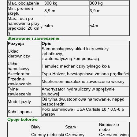
Max.
obciążenie
300 kg
300 kg
Min.
promień
3,9 m
3,9 m
skrętu
Max.
ruch po
hamowaniu przy
≤4m
≤4m
prędkości 20 km /
h
Sterowanie i zawieszenie
Pozycja
Opis
Samoobsługowy układ kierowniczy
Układ
zębatkowy,
kierowniczy
z automatyczną kompensacją
Układ
Hamulec mechaniczny tylnego koła
hamulcowy
Akcelerator
Typu Holzer, bezstopniowa zmiana prędkości
Przednie
Mcpherson niezależne zawieszenie wiosny
zawieszenie
Tylne
Amortyzator hydrauliczny w sprężynie
zawieszenie
śrubowej
Oś tylna dwustopniowa hamowanie, napęd
Model jazdy
bezpośredni
Koło aluminiowe i USA Carlisle 18 * 8,5-8 6
Koło i opona
warstw
Opcje kolorów
Niebieskie
Biały
Szary
niebo
Ciemny niebieski
Czerwony
Czerwone wino