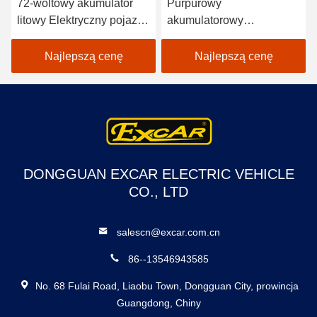
72-woltowy akumulator
Purpurowy
litowy Elektryczny pojazd
akumulatorowy
Autobus 18 pasażerów
elektryczny samochód
Autobusy otwarte do
golfowy 48V Mini Club 4
Najlepszą cenę
Najlepszą cenę
zwiedzania
osobowy samochód
DONGGUAN EXCAR ELECTRIC VEHICLE
CO., LTD
salescn@excar.com.cn
86--13546943585
No. 68 Fulai Road, Liaobu Town, Dongguan City, prowincja
Guangdong, Chiny