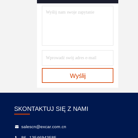
Wyślij
SKONTAKTUJ SIĘ Z NAMI
salescn@excar.com.cn
86--13546943585