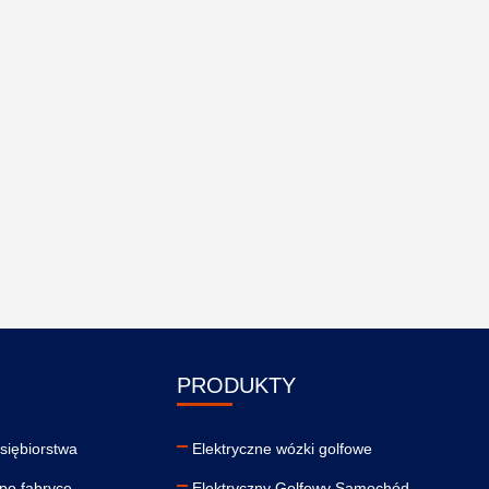
PRODUKTY
dsiębiorstwa
Elektryczne wózki golfowe
po fabryce
Elektryczny Golfowy Samochód