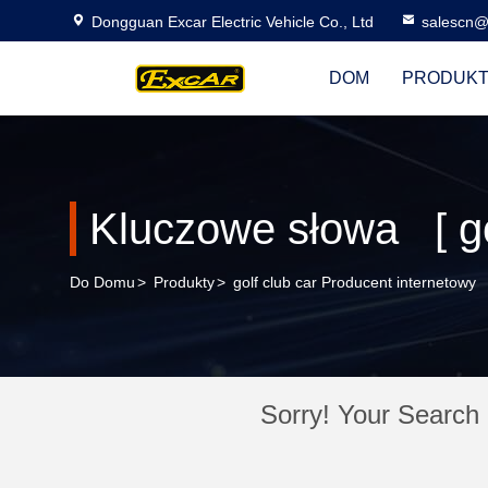
Dongguan Excar Electric Vehicle Co., Ltd
salescn@
DOM
PRODUK
Kluczowe słowa [ gol
Do Domu
>
Produkty
>
golf club car Producent internetowy
Sorry! Your Search