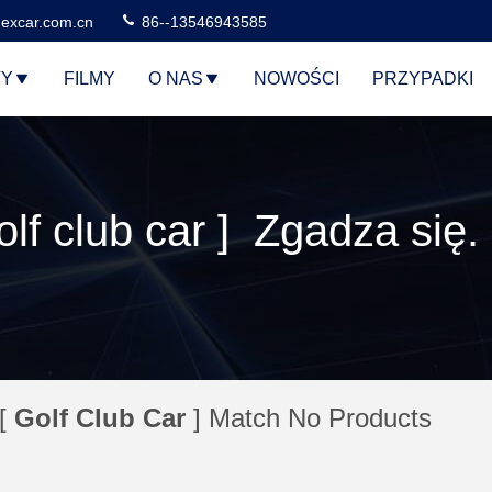
excar.com.cn
86--13546943585
TY
FILMY
O NAS
NOWOŚCI
PRZYPADKI
f club car ] Zgadza się.
 [
Golf Club Car
] Match No Products