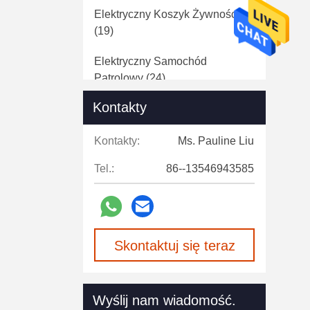
Elektryczny Koszyk Żywności
(19)
Elektryczny Samochód
Patrolowy
(24)
Kontakty
Samochód Pogotowia
(22)
Wózek Golfowy Bateria Litowa
Kontakty:
Ms. Pauline Liu
(16)
Tel.:
86--13546943585
Akcesoria Do Wózków
Golfowych
(91)
Części Samochodowe Klubowe
Skontaktuj się teraz
OEM
(10)
Używane Elektryczne Wózki
Golfowe
(17)
Wyślij nam wiadomość.