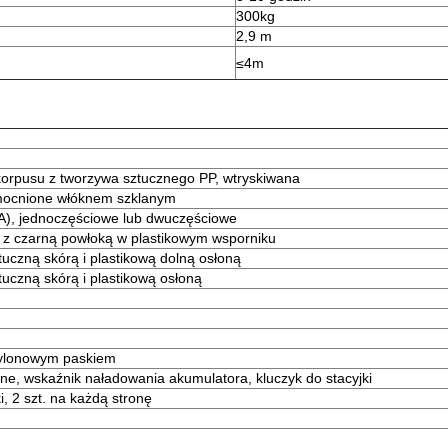
300kg
2,9 m
≤4m
 korpusu z tworzywa sztucznego PP, wtryskiwana
mocnione włóknem szklanym
A), jednoczęściowe lub dwuczęściowe
y z czarną powłoką w plastikowym wsporniku
uczną skórą i plastikową dolną osłoną
uczną skórą i plastikową osłoną
nylonowym paskiem
e, wskaźnik naładowania akumulatora, kluczyk do stacyjki
, 2 szt. na każdą stronę