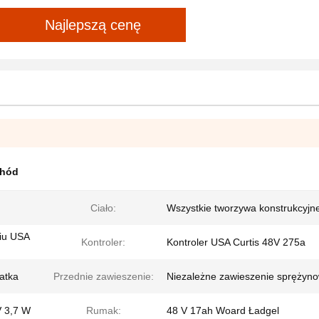
Najlepszą cenę
chód
Ciało:
Wszystkie tworzywa konstrukcyjn
iu USA
Kontroler:
Kontroler USA Curtis 48V 275a
atka
Przednie zawieszenie:
Niezależne zawieszenie sprężyn
 3,7 W
Rumak:
48 V 17ah Woard Ładgel