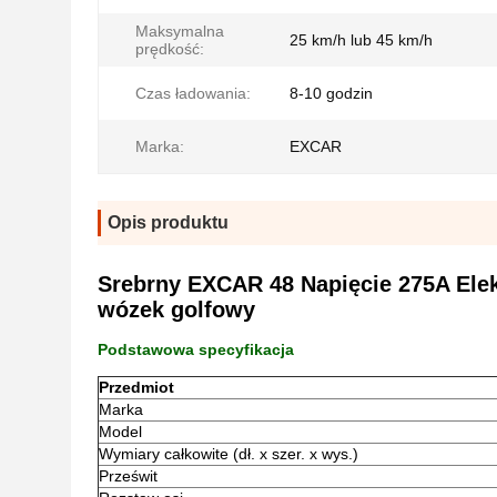
Maksymalna
25 km/h lub 45 km/h
prędkość:
Czas ładowania:
8-10 godzin
Marka:
EXCAR
Opis produktu
Srebrny EXCAR 48 Napięcie 275A Ele
wózek golfowy
Podstawowa specyfikacja
Przedmiot
Marka
Model
Wymiary całkowite (dł. x szer. x wys.)
Prześwit