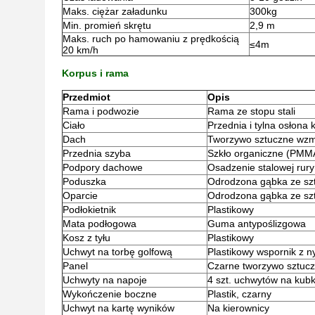
Maks. ciężar załadunku
300kg
Min. promień skrętu
2,9 m
Maks. ruch po hamowaniu z prędkością
≤4m
20 km/h
Korpus i rama
Przedmiot
Opis
Rama i podwozie
Rama ze stopu stali
Ciało
Przednia i tylna osłona
Dach
Tworzywo sztuczne wz
Przednia szyba
Szkło organiczne (PMM
Podpory dachowe
Osadzenie stalowej rur
Poduszka
Odrodzona gąbka ze szt
Oparcie
Odrodzona gąbka ze szt
Podłokietnik
Plastikowy
Mata podłogowa
Guma antypoślizgowa
Kosz z tyłu
Plastikowy
Uchwyt na torbę golfową
Plastikowy wspornik z 
Panel
Czarne tworzywo sztuczn
Uchwyty na napoje
4 szt. uchwytów na kubki
Wykończenie boczne
Plastik, czarny
Uchwyt na kartę wyników
Na kierownicy