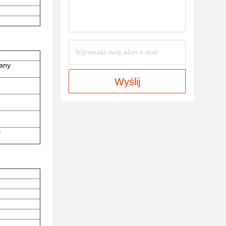
wany
Wyślij
i