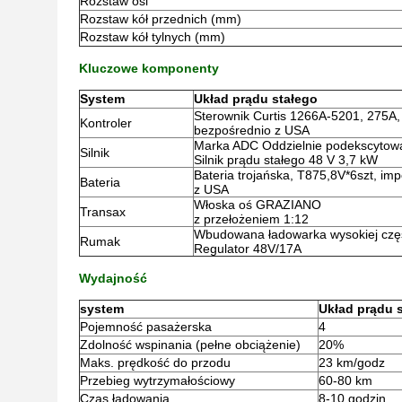
Rozstaw osi
Rozstaw kół przednich (mm)
Rozstaw kół tylnych (mm)
Kluczowe komponenty
System
Układ prądu stałego
Sterownik Curtis 1266A-5201, 275A
Kontroler
bezpośrednio z USA
Marka ADC Oddzielnie podekscytow
Silnik
Silnik prądu stałego 48 V 3,7 kW
Bateria trojańska, T875,8V*6szt, i
Bateria
z USA
Włoska oś GRAZIANO
Transax
z przełożeniem 1:12
Wbudowana ładowarka wysokiej częs
Rumak
Regulator 48V/17A
Wydajność
system
Układ prądu 
Pojemność pasażerska
4
Zdolność wspinania (pełne obciążenie)
20%
Maks. prędkość do przodu
23 km/godz
Przebieg wytrzymałościowy
60-80 km
Czas ładowania
8-10 godzin