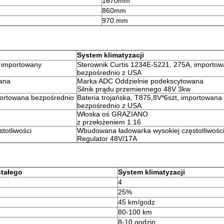
1670mm
860mm
970 mm
System klimatyzacji
, importowany
Sterownik Curtis 1234E-5221, 275A, importo
bezpośrednio z USA
ana
Marka ADC Oddzielnie podekscytowana
Silnik prądu przemiennego 48V 3kw
mportowana bezpośrednio
Bateria trojańska, T875,8V*6szt, importowana
bezpośrednio z USA
Włoska oś GRAZIANO
z przełożeniem 1:16
totliwości
Wbudowana ładowarka wysokiej częstotliwośc
Regulator 48V/17A
stałego
System klimatyzacji
4
25%
45 km/godz
80-100 km
8-10 godzin