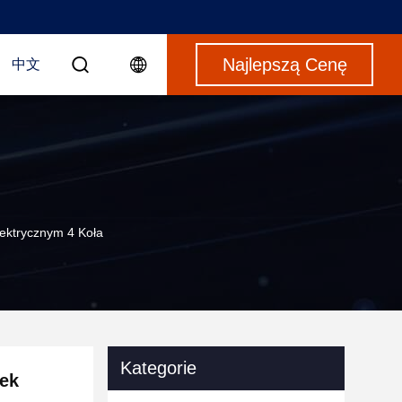
Najlepszą Cenę
中文
ektrycznym 4 Koła
Kategorie
zek