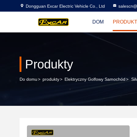
Dongguan Excar Electric Vehicle Co., Ltd
salescn@
DOM
PRODUK
Produkty
Do domu
>
produkty
>
Elektryczny Golfowy Samochód
>
Si