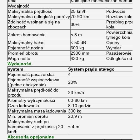
Koła
Koło tylne mechaniczne hamulce b
Wydajność
Maksymalna prędkość
25 km/h
Podwozie
Maksymalna odległość podróży
70-90 km
Rozstaw kołowy
Zdolność wspinania się na
Przebieg przedn
30%
zboczach
koła
Powierzchnia bi
Zakres hamowania
≤ 3 m
tylnego koła
Maksymalny hałas
< 50 dB
Opony
Pojemność nośna
600 kg
Wymiar
Promień obrotu
2900 mm
Pasażerowie
Waga netto
430 kg
Odległość od gru
Wydajność
system
System prądu stałego
Pojemność pasażerska
4
Pojemność wspinaczkowa
20%
((pełne obciążenie)
Maksymalna prędkość do
23 km/h
przodu
Kilometry wytrzymałości
60-80 km
Czas ładowania
8-10 godzin
Maksymalna masa ładowania
300 kg
Min. promień obrotu
20,9 m
Maksymalny ruch po
hamowaniu z prędkością 20
≤ 4 m
km/h
Akcesoria opcjonalne