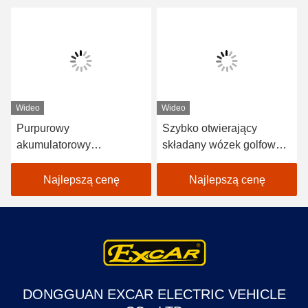
Wideo
Wideo
Purpurowy
Szybko otwierający
akumulatorowy
składany wózek golfowy 2
elektryczny samochód
siedzenia + 2 tylne
golfowy 48V Mini Club 4
siedzenie
Najlepszą cenę
Najlepszą cenę
osobowy samochód
DONGGUAN EXCAR ELECTRIC VEHICLE