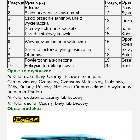
Pozycja
Opis opcji
Pozycja
Opis opc
1
E-klucz
11
Pasy bez
2
Szkło przednie z zawiasami
12
System u
Szkło przednie laminowane z
3
13
Liczbnik 
wycieraczką
4
Stalowy ochronnik szczotki
14
hamulce
5
Przedni stalowy koszyk
15
Koło czt
Opona Ca
6
Wewnętrzne lusterko wsteczne
16
kołem
7
Stronne lusterko tylnego widzenia
17
Skrzynka
8
Obudowa
18
Butelka z
9
Powierzchnia słoneczna
19
Grzebień
10
Pokrycie torebki golfowej
20
Sprzątacz
Opcje kolorystyczne
※ Kolor ciała: Biały, Czarny, Beżowa, Szampana,
Ciemnozielony, Czerwony, Czerwony Metaliczny, Fioletowy,
Żółty, Zielony, Różowy, Niebieski, Ciemnozielony lub wykonany
na numer Panton
※ Kolor siedzenia: Czarny lub beżowy
※ Kolor dachu: Czarny, Biały lub Beżowy
Obraz produktu