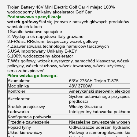
Trojan Battery 48V Mini Electric Golf Car 4 miejsc 100%
wodoodporny Unikalny akcelerator Golf Car
Podstawowa specyfikacja
wózek golfowy
Stał się jednym z naszych głównych produktów
w ostatnich latach.
1Światło światowe specjalne
2. Wydajna oś napędowa Italy graziano
3.FR/disc RR/drum, bezpieczny wózek golfowy
4.Zaawansowana technologia hamulców tarczowych
5.USA Importowany Unikalny E-KEY
6.100% wodoszczelny akcelerator
7.Wóz golfowy, wózek turystyczny, samochód klasyczny, wózek
policyjny, wózek służbowy, wózek towarowy, wózek użytkowy,
seria zabezpieczeń
Pióro wózka golfowego:
Akumulator
6*8V 275AH Trojan T-875
Moc silnika
48V 3700W
Kontroler
Amerykański sterownik elektroniczn
System ustawialnego przyspieszacz
Akcelerator
prędkości
Środek przejściowy
Włochy Graziano
Ładowarka
Inteligentny ładowarka pokładowa
Konfiguracja podwozia
Przednie zawieszenie
Niezależne zawieszenie wiosenne
Pojazd tylny
Odtwarzacze uderzeń hydrauliczn
Układ kierowniczy
Podwójne samoregulowanie kierow