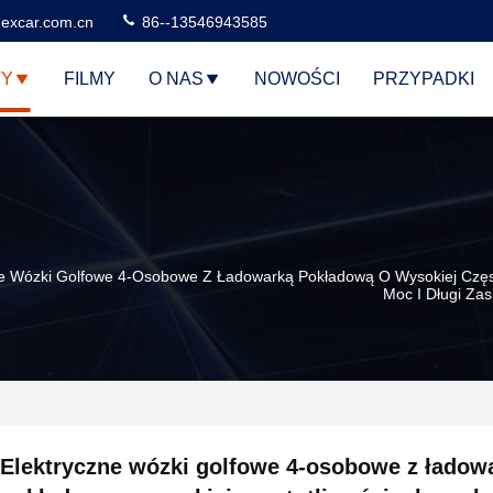
excar.com.cn
86--13546943585
TY
FILMY
O NAS
NOWOŚCI
PRZYPADKI
ne Wózki Golfowe 4-Osobowe Z Ładowarką Pokładową O Wysokiej Często
Moc I Długi Zas
Elektryczne wózki golfowe 4-osobowe z ładow