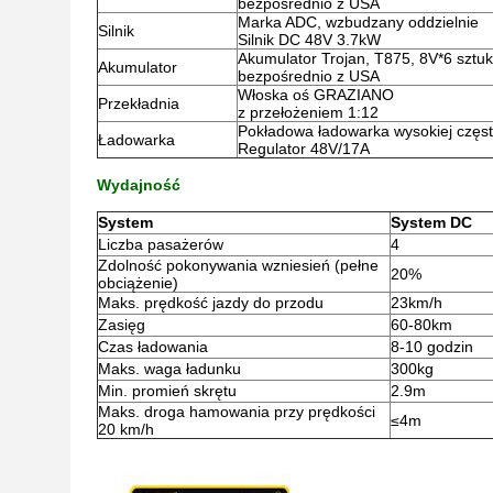
bezpośrednio z USA
Marka ADC, wzbudzany oddzielnie
Silnik
Silnik DC 48V 3.7kW
Akumulator Trojan, T875, 8V*6 sztu
Akumulator
bezpośrednio z USA
Włoska oś GRAZIANO
Przekładnia
z przełożeniem 1:12
Pokładowa ładowarka wysokiej często
Ładowarka
Regulator 48V/17A
Wydajność
System
System DC
Liczba pasażerów
4
Zdolność pokonywania wzniesień (pełne
20%
obciążenie)
Maks. prędkość jazdy do przodu
23km/h
Zasięg
60-80km
Czas ładowania
8-10 godzin
Maks. waga ładunku
300kg
Min. promień skrętu
2.9m
Maks. droga hamowania przy prędkości
≤4m
20 km/h