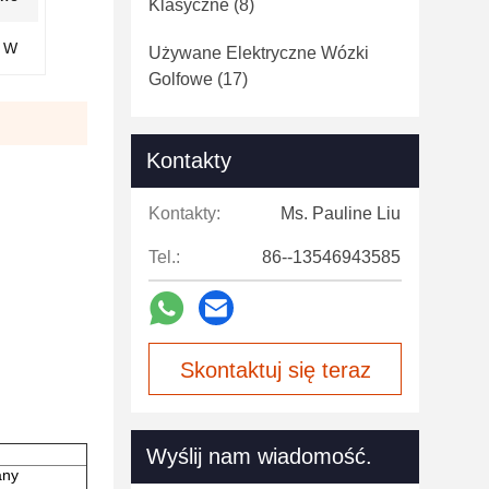
Klasyczne
(8)
7 W
Używane Elektryczne Wózki
Golfowe
(17)
Kontakty
Kontakty:
Ms. Pauline Liu
Tel.:
86--13546943585
Skontaktuj się teraz
Wyślij nam wiadomość.
any