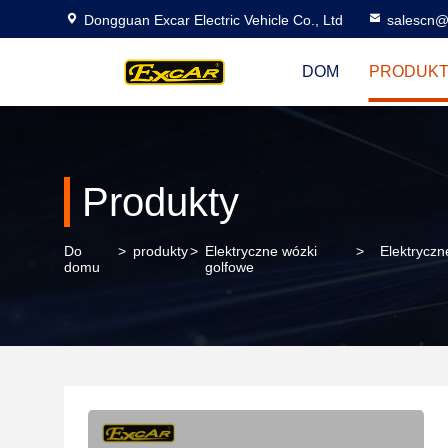
Dongguan Excar Electric Vehicle Co., Ltd
salescn@
DOM
PRODUK
Produkty
Do
>
produkty
>
Elektryczne wózki
>
Elektrycz
domu
golfowe