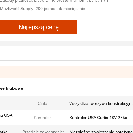
Zasady płatności: D / A, D / P, Western Union, , L / C, T / T
Możliwość Supply: 200 jednostek miesięcznie
Najlepszą cenę
owe klubowe
Ciało:
Wszystkie tworzywa konstrukcyjn
iu USA
Kontroler:
Kontroler USA Curtis 48V 275a
atka
Przednie zawieszenie:
Niezależne zawieszenie sprężyn