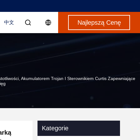
Najlepszą Cenę
中文
tliwości, Akumulatorem Trojan I Sterownikiem Curtis Zapewniające
ięg
Kategorie
arką