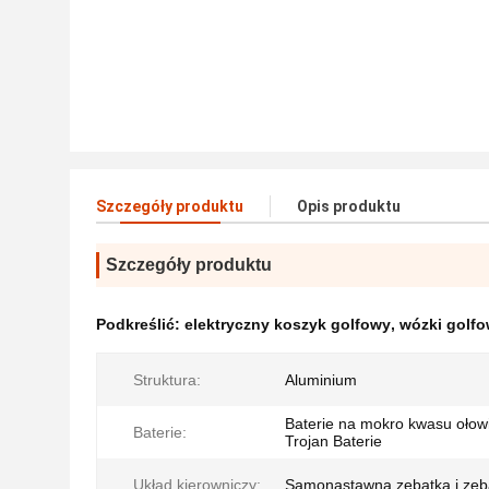
Szczegóły produktu
Opis produktu
Szczegóły produktu
Podkreślić:
elektryczny koszyk golfowy
,
wózki golf
Struktura:
Aluminium
Baterie na mokro kwasu ołow
Baterie:
Trojan Baterie
Układ kierowniczy:
Samonastawna zębatka i zęb