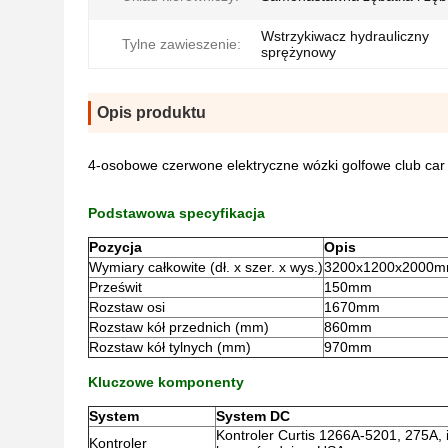
Wstrzykiwacz hydrauliczny
Tylne zawieszenie:
sprężynowy
Opis produktu
4-osobowe czerwone elektryczne wózki golfowe club car
Podstawowa specyfikacja
Pozycja
Opis
Wymiary całkowite (dł. x szer. x wys.)
3200x1200x2000
Prześwit
150mm
Rozstaw osi
1670mm
Rozstaw kół przednich (mm)
860mm
Rozstaw kół tylnych (mm)
970mm
Kluczowe komponenty
System
System DC
Kontroler Curtis 1266A-5201, 275A,
Kontroler