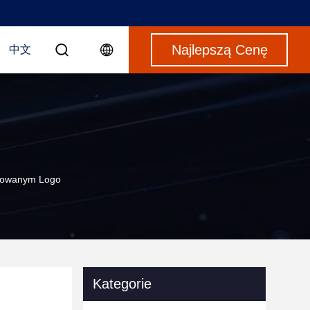
Najlepszą Cenę
中文
izowanym Logo
Kategorie