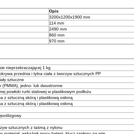
Opis
3200x1200x1900 mm
114 mm
2490 mm
860 mm
970 mm
ie nieprzekraczającej 1 kg
krywa przednia i tylna ciała z tworzyw sztucznych PP
iały sztuczne
e (PMMA), jedno- lub dwustronne
ej powłoki rurki stalowej w plastikowym podłożu
 z sztuczną skórą i plastikową osłoną
 z sztuczną skórą i plastikową osłoną
wpoślizgowy
zyw sztucznych z taśmą z nylonu
y materiał, wskaźnik mocy baterii, klucz zapłonu na nim