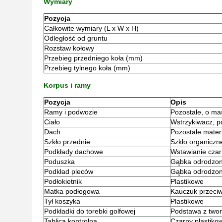
Wymiary
Pozycja
Całkowite wymiary (L x W x H)
Odległość od gruntu
Rozstaw kołowy
Przebieg przedniego koła (mm)
Przebieg tylnego koła (mm)
Korpus i ramy
Pozycja
Opis
Ramy i podwozie
Pozostałe, o mas
Ciało
Wstrzykiwacz, po
Dach
Pozostałe mater
Szkło przednie
Szkło organiczn
Podkłady dachowe
Wstawianie czarn
Poduszka
Gąbka odrodzona
Podkład pleców
Gąbka odrodzona
Podłokietnik
Plastikowe
Matka podłogowa
Kauczuk przeci
Tył koszyka
Plastikowe
Podkładki do torebki golfowej
Podstawa z twor
Tablica kontrolna
Czarny plastikow