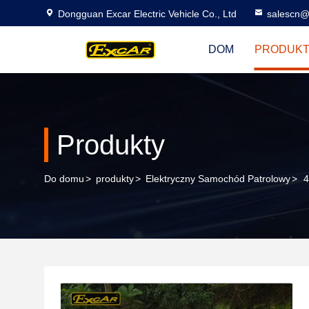
Dongguan Excar Electric Vehicle Co., Ltd
salescn@
DOM
PRODUK
Produkty
Do domu
>
produkty
>
Elektryczny Samochód Patrolowy
>
4