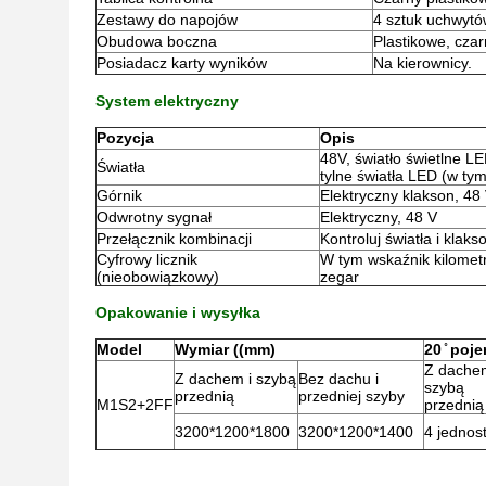
Zestawy do napojów
4 sztuk uchwytó
Obudowa boczna
Plastikowe, cza
Posiadacz karty wyników
Na kierownicy.
System elektryczny
Pozycja
Opis
48V, światło świetlne LE
Światła
tylne światła LED (w tym
Górnik
Elektryczny klakson, 48
Odwrotny sygnał
Elektryczny, 48 V
Przełącznik kombinacji
Kontroluj światła i klaks
Cyfrowy licznik
W tym wskaźnik kilomet
(nieobowiązkowy)
zegar
Opakowanie i wysyłka
Model
Wymiar ((mm)
20 ̊ poj
Z dachem
Z dachem i szybą
Bez dachu i
szybą
przednią
przedniej szyby
M1S2+2FF
przednią
3200*1200*1800
3200*1200*1400
4 jednost