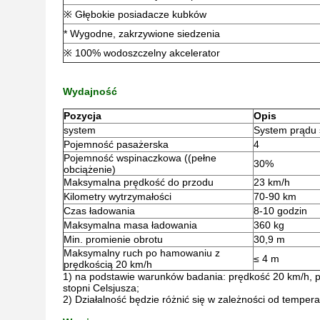
※ Głębokie posiadacze kubków
* Wygodne, zakrzywione siedzenia
※ 100% wodoszczelny akcelerator
Wydajność
Pozycja
Opis
system
System prądu 
Pojemność pasażerska
4
Pojemność wspinaczkowa ((pełne
30%
obciążenie)
Maksymalna prędkość do przodu
23 km/h
Kilometry wytrzymałości
70-90 km
Czas ładowania
8-10 godzin
Maksymalna masa ładowania
360 kg
Min. promienie obrotu
30,9 m
Maksymalny ruch po hamowaniu z
≤ 4 m
prędkością 20 km/h
1) na podstawie warunków badania: prędkość 20 km/h, pł
stopni Celsjusza;
2) Działalność będzie różnić się w zależności od temperatu