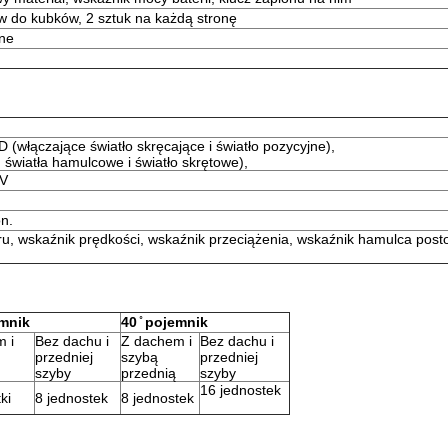
w do kubków, 2 sztuk na każdą stronę
rne
D (włączające światło skręcające i światło pozycyjne),
 światła hamulcowe i światło skrętowe),
 V
on.
ru, wskaźnik prędkości, wskaźnik przeciążenia, wskaźnik hamulca post
emnik
40 ̊ pojemnik
 i
Bez dachu i
Z dachem i
Bez dachu i
przedniej
szybą
przedniej
szyby
przednią
szyby
16 jednostek
ki
8 jednostek
8 jednostek