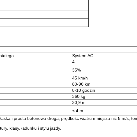
stałego
System AC
4
35%
45 km/h
80-90 km
8-10 godzin
360 kg
30,9 m
≤ 4 m
aska i prosta betonowa droga, prędkość wiatru mniejsza niż 5 m/s, te
ry, klasy, ładunku i stylu jazdy.