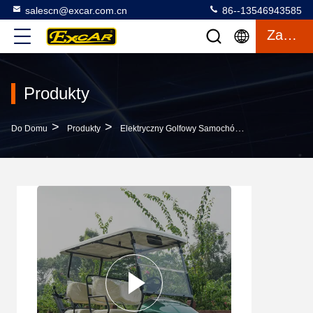
salescn@excar.com.cn
86--13546943585
Zacytować
Produkty
>
>
>
Do Domu
Produkty
Elektryczny Golfowy Samochód
4-Osobowy E