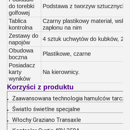
do torebki
Podstawa z tworzyw sztucznych z
golfowej
Tablica
Czarny plastikowy materiał, wskaź
kontrolna
zapłonu na nim
Zestawy do
4 sztuk uchwytów do kubków, 2 s
napojów
Obudowa
Plastikowe, czarne
boczna
Posiadacz
karty
Na kierownicy.
wyników
Korzyści z produktu
Zaawansowana technologia hamulców tarczo
Światło świetlne specjalne
Włochy Graziano Transaxle