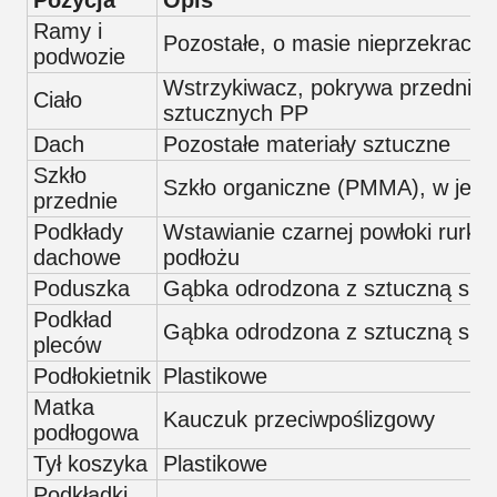
Pozycja
Opis
Ramy i
Pozostałe, o masie nieprzekraczaj
podwozie
Wstrzykiwacz, pokrywa przednia i 
Ciało
sztucznych PP
Dach
Pozostałe materiały sztuczne
Szkło
Szkło organiczne (PMMA), w jed
przednie
Podkłady
Wstawianie czarnej powłoki rurki 
dachowe
podłożu
Poduszka
Gąbka odrodzona z sztuczną skórą
Podkład
Gąbka odrodzona z sztuczną skórą
pleców
Podłokietnik
Plastikowe
Matka
Kauczuk przeciwpoślizgowy
podłogowa
Tył koszyka
Plastikowe
Podkładki