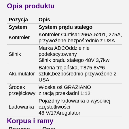
Opis produktu
Pozycja
Opis
System
System prądu stałego
S
Kontroler Curtisa
1266A-5201
, 275A,
K
Kontroler
przywożone bezpośrednio z USA
b
Marka ADC
Oddzielnie
M
Silnik
podekscytowany
S
Silnik prądu stałego 48V 3,7kw
Bateria trojańska, T875,
8V*6
B
Akumulator
sztuk,
bezpośrednio przywożone z
s
USA
Środek
Włoska oś GRAZIANO
W
przejściowy
z racją przekładni 1:12
z
Pojazdny ładowarka o wysokiej
P
Ładowarka
częstotliwości
c
48 V/
17
A
regulator
4
Korpus i ramy