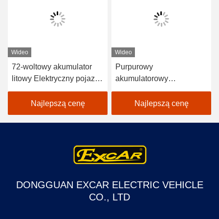
Wideo
Wideo
72-woltowy akumulator
Purpurowy
litowy Elektryczny pojazd
akumulatorowy
Autobus 18 pasażerów
elektryczny samochód
Autobusy otwarte do
golfowy 48V Mini Club 4
Najlepszą cenę
Najlepszą cenę
zwiedzania
osobowy samochód
DONGGUAN EXCAR ELECTRIC VEHICLE
CO., LTD