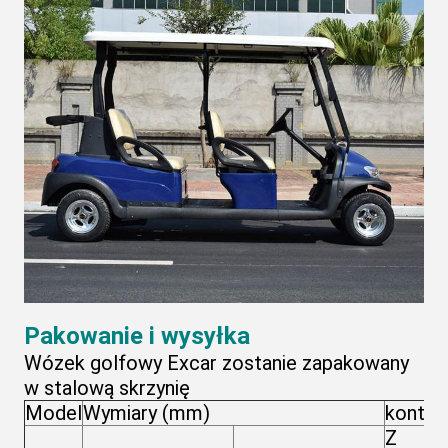
Pakowanie i wysyłka
Wózek golfowy Excar zostanie zapakowany
w stalową skrzynię
Model
Wymiary (mm)
konten
Z