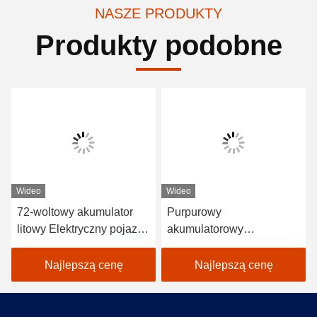
NASZE PRODUKTY
Produkty podobne
Wideo
Wideo
72-woltowy akumulator
Purpurowy
litowy Elektryczny pojazd
akumulatorowy
Autobus 18 pasażerów
elektryczny samochód
Autobusy otwarte do
golfowy 48V Mini Club 4
Najlepszą cenę
Najlepszą cenę
zwiedzania
osobowy samochód