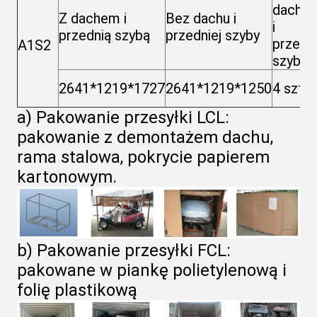
dache
Z dachem i
Bez dachu i
i
przednią szybą
przedniej szyby
przedn
A1S2
szybą
2641*1219*1727
2641*1219*1250
4 sztuk
a) Pakowanie przesyłki LCL:
pakowanie z demontażem dachu,
rama stalowa, pokrycie papierem
kartonowym.
b) Pakowanie przesyłki FCL:
pakowane w piankę polietylenową i
folię plastikową