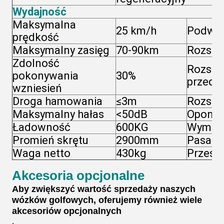
Wydajność
Maksymalna
25 km/h
Podwoz
prędkość
Maksymalny zasięg
70-90km
Rozsta
Zdolność
Rozsta
pokonywania
30%
przedn
wzniesień
Droga hamowania
≤3m
Rozstaw
Maksymalny hałas
<50dB
Opony
Ładowność
600KG
Wymiar
Promień skrętu
2900mm
Pasaże
Waga netto
430kg
Prześw
Akcesoria opcjonalne
Aby zwiększyć wartość sprzedaży naszych
wózków golfowych, oferujemy również wiele
akcesoriów opcjonalnych
.