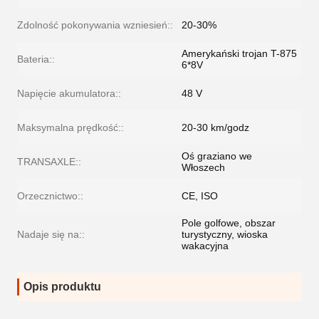
Zdolność pokonywania wzniesień::
20-30%
Amerykański trojan T-875
Bateria::
6*8V
Napięcie akumulatora::
48 V
Maksymalna prędkość::
20-30 km/godz
Oś graziano we
TRANSAXLE::
Włoszech
Orzecznictwo::
CE, ISO
Pole golfowe, obszar
Nadaje się na::
turystyczny, wioska
wakacyjna
Opis produktu