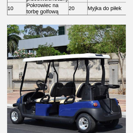
Pokrowiec na
10
20
Myjka do piłek
torbę golfową