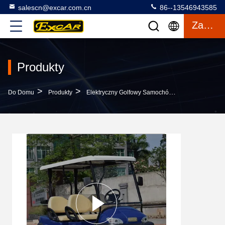
salescn@excar.com.cn
86--13546943585
Zacytować
Produkty
>
>
>
Do Domu
Produkty
Elektryczny Golfowy Samochód
Sprzedaż Hurt