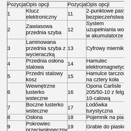
Pozycja
Opis opcji
Pozycja
Opis opcji
Klucz
2-punktowe pasy
1
11
elektroniczny
bezpieczeństwa
System
Zawiasowa
2
12
uzupełniania wody
przednia szyba
w akumulatorze
Laminowana
3
przednia szyba z
13
Cyfrowy miernik
wycieraczką
Przednia osłona
Hamulec
4
14
stalowa
elektromagnetyczn
Przedni stalowy
Hamulce tarczowe
5
15
kosz
na cztery koła
Wewnętrzne
Opona Carlisle
6
lusterko
16
205/50-10 z felgą
wsteczne
10-calową
Boczne lusterko
Lodówka
7
17
wsteczne
turystyczna
8
Osłona
18
Pojemnik na piase
Pokrowiec
9
19
Grabie do piasku
przeciwsłoneczny