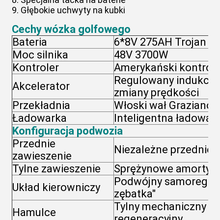
9. Głębokie uchwyty na kubki
Cechy wózka golfowego
Bateria
6*8V 275AH Trojan T-
Moc silnika
48V 3700W
Kontroler
Amerykański kontroler
Regulowany indukcyjn
Akcelerator
zmiany prędkości
Przekładnia
Włoski wał Graziano
Ładowarka
Inteligentna ładowa
Konfiguracja podwozia
Przednie
Niezależne przednie 
zawieszenie
Tylne zawieszenie
Sprężynowe amortyza
Podwójny samoreguluj
Układ kierowniczy
zębatka"
Tylny mechaniczny h
Hamulce
regeneracyjny