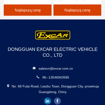
2 miejsca Wózki golfowe /
samochód golfowy
Electric Buggy Car Golf
EXCAR A1S6 + 2 biały
Najlepszą cenę
Najlepszą cenę
DONGGUAN EXCAR ELECTRIC VEHICLE
CO., LTD
salescn@excar.com.cn
86--13546943585
No. 68 Fulai Road, Liaobu Town, Dongguan City, prowincja
Guangdong, Chiny