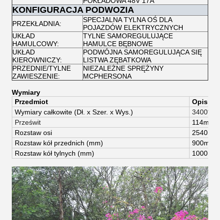
POKŁADOWA 48V 17A
KONFIGURACJA PODWOZIA
SPECJALNA TYLNA OŚ DLA
PRZEKŁADNIA:
POJAZDÓW ELEKTRYCZNYCH
UKŁAD
TYLNE SAMOREGULUJĄCE
HAMULCOWY:
HAMULCE BĘBNOWE
UKŁAD
PODWÓJNA SAMOREGULUJĄCA SIĘ
KIEROWNICZY:
LISTWA ZĘBATKOWA
PRZEDNIE/TYLNE
NIEZALEŻNE SPRĘŻYNY
ZAWIESZENIE:
MCPHERSONA
Wymiary
Przedmiot
Opis
Wymiary całkowite (
Dł. x Szer. x Wys.)
3400*11
Prześwit
114mm
Rozstaw osi
2540mm
Rozstaw kół przednich (mm)
900mm
Rozstaw kół tylnych (mm)
1000mm