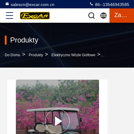
salescn@excar.com.cn
86--13546943585
Zacytować
Produkty
>
>
>
Do Domu
Produkty
Elektryczne Wózki Golfowe
Nowy Projekt 6-O