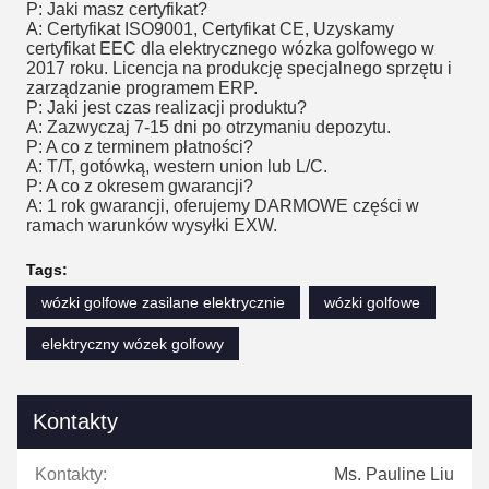
P: Jaki masz certyfikat?
A: Certyfikat ISO9001, Certyfikat CE, Uzyskamy
certyfikat EEC dla elektrycznego wózka golfowego w
2017 roku. Licencja na produkcję specjalnego sprzętu i
zarządzanie programem ERP.
P: Jaki jest czas realizacji produktu?
A: Zazwyczaj 7-15 dni po otrzymaniu depozytu.
P: A co z terminem płatności?
A: T/T, gotówką, western union lub L/C.
P: A co z okresem gwarancji?
A: 1 rok gwarancji, oferujemy DARMOWE części w
ramach warunków wysyłki EXW.
Tags:
wózki golfowe zasilane elektrycznie
wózki golfowe
elektryczny wózek golfowy
Kontakty
Kontakty:
Ms. Pauline Liu