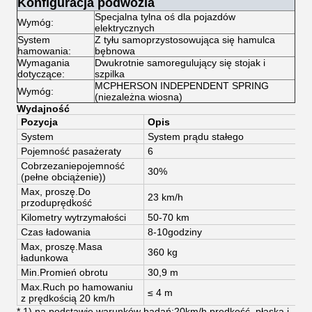
Konfiguracja podwozia
Specjalna tylna oś dla pojazdów
Wymóg:
elektrycznych
System
Z tyłu samoprzystosowująca się hamulca
hamowania:
bębnowa
Wymagania
Dwukrotnie samoregulujący się stojak i
dotyczące:
szpilka
MCPHERSON INDEPENDENT SPRING
Wymóg:
(niezależna wiosna)
Wydajność
Pozycja
Opis
System
System prądu stałego
S
Pojemność pasażera
ty
6
6
C
obrzezanie
pojemność
30%
(pełne obciążenie)
)
Max, proszę.
Do
23 km/h
4
przodu
prędkość
Kilometry wytrzymałości
50-70 km
6
Czas ładowania
8-10
godziny
8
Max, proszę.
Masa
360 kg
3
ładunkowa
Min.
Promień obrotu
30,9 m
3
Max.Ruch po hamowaniu
≤ 4 m
≤
z prędkością 20 km/h
* 1) na podstawie warunków badań:20km/h prędkość, płaska i