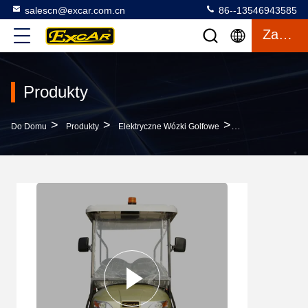
salescn@excar.com.cn
86--13546943585
Zacytować
Produkty
>
>
>
Do Domu
Produkty
Elektryczne Wózki Golfowe
Elektryczny Golf P