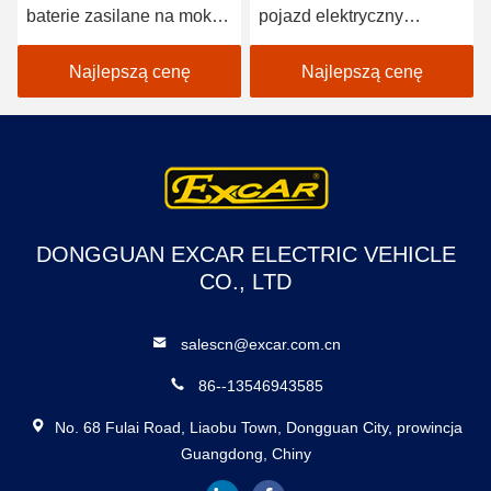
baterie zasilane na mokro
pojazd elektryczny
2 miejsca Wózki golfowe /
samochód golfowy
Electric Buggy Car Golf
EXCAR A1S6 + 2 biały
Najlepszą cenę
Najlepszą cenę
DONGGUAN EXCAR ELECTRIC VEHICLE
CO., LTD
salescn@excar.com.cn
86--13546943585
No. 68 Fulai Road, Liaobu Town, Dongguan City, prowincja
Guangdong, Chiny