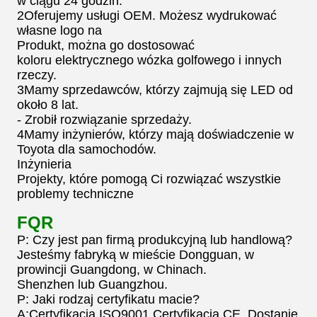
w ciągu 24 godzin.
2Oferujemy usługi OEM. Możesz wydrukować
własne logo na
Produkt, można go dostosować
koloru elektrycznego wózka golfowego i innych
rzeczy.
3Mamy sprzedawców, którzy zajmują się LED od
około 8 lat.
- Zrobił rozwiązanie sprzedaży.
4Mamy inżynierów, którzy mają doświadczenie w
Toyota dla samochodów.
Inżynieria
Projekty, które pomogą Ci rozwiązać wszystkie
problemy techniczne
FQR
P: Czy jest pan firmą produkcyjną lub handlową?
Jesteśmy fabryką w mieście Dongguan, w
prowincji Guangdong, w Chinach.
Shenzhen lub Guangzhou.
P: Jaki rodzaj certyfikatu macie?
A:Certyfikacja ISO9001,Certyfikacja CE, Dostanie