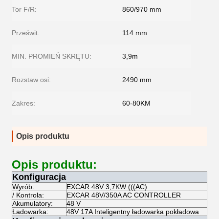
Tor F/R:
860/970 mm
Prześwit:
114 mm
MIN. PROMIEŃ SKRĘTU:
3,9m
Rozstaw osi:
2490 mm
Zakres:
60-80KM
Opis produktu
Opis produktu:
Konfiguracja
Wyrób:
EXCAR 48V 3,7KW (((AC)
/ Kontrola:
EXCAR 48V/350A AC CONTROLLER
Akumulatory:
48 V
Ładowarka:
48V 17A Inteligentny ładowarka pokładowa