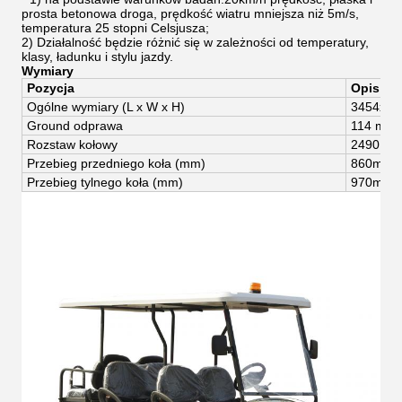
prosta betonowa droga, prędkość wiatru mniejsza niż 5m/s,
temperatura 25 stopni Celsjusza;
2) Działalność będzie różnić się w zależności od temperatury,
klasy, ładunku i stylu jazdy.
Wymiary
Pozycja
Opis
Ogólne wymiary (
L x W x H)
3454
x
12
Gro
und odprawa
114 mm
Rozstaw kołowy
2490 m
Przebieg przedniego koła (mm)
8
60
mm
Przebieg tylnego koła (mm)
97
0
mm