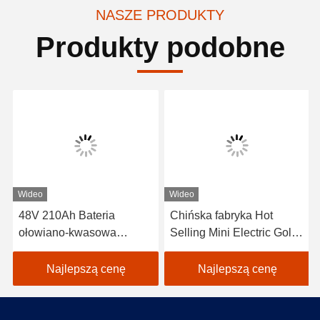
NASZE PRODUKTY
Produkty podobne
Wideo
Wideo
48V 210Ah Bateria
Chińska fabryka Hot
ołowiano-kwasowa
Selling Mini Electric Golf
Bateria litowa dla
Car z akumulatorem
samochodu golfowego
litowym 48V 2+2 Siedzeń
Najlepszą cenę
Najlepszą cenę
Pojazd elektryczny