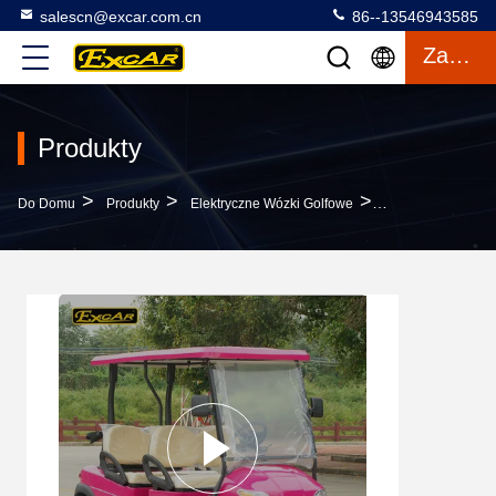
salescn@excar.com.cn
86--13546943585
Zacytować
Produkty
>
>
>
Do Domu
Produkty
Elektryczne Wózki Golfowe
4 Osoby Excar Gol