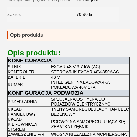
Zakres:
70-90 km
Opis produktu
Opis produktu:
KONFIGURACJA
SILNIK:
EXCAR 48 V 3,7 kW (AC)
KONTROLER:
STEROWNIK EXCAR 48V/350A AC
BATERIE:
48 V
INTELIGENTNA ŁADOWARKA
RUMAK:
POKŁADOWA 48V 17A
KONFIGURACJA PODWOZIA
SPECJALNA OŚ TYLNA DO
PRZEKŁADNIA:
POJAZDÓW ELEKTRYCZNYCH
UKŁAD
TYLNY SAMOREGULUJĄCY HAMULEC
HAMULCOWY:
BĘBENOWY
UKŁAD
PODWÓJNA SAMOREGULUJĄCA SIĘ
KIEROWNICZY
ZĘBATKA I ZĘBNIK
STSREM:
ZAWIESZENIE F/R:
WIOSNA NIEZALEŻNA MCPHERSONA