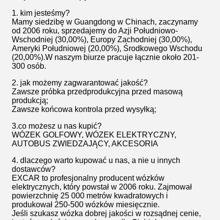
1. kim jesteśmy?
Mamy siedzibę w Guangdong w Chinach, zaczynamy
od 2006 roku, sprzedajemy do Azji Południowo-
Wschodniej (30,00%), Europy Zachodniej (30,00%),
Ameryki Południowej (20,00%), Środkowego Wschodu
(20,00%).W naszym biurze pracuje łącznie około 201-
300 osób.
2. jak możemy zagwarantować jakość?
Zawsze próbka przedprodukcyjna przed masową
produkcją;
Zawsze końcowa kontrola przed wysyłką;
3.co możesz u nas kupić?
WÓZEK GOLFOWY, WÓZEK ELEKTRYCZNY,
AUTOBUS ZWIEDZAJĄCY, AKCESORIA
4. dlaczego warto kupować u nas, a nie u innych
dostawców?
EXCAR to profesjonalny producent wózków
elektrycznych, który powstał w 2006 roku. Zajmował
powierzchnię 25 000 metrów kwadratowych i
produkował 250-500 wózków miesięcznie.
Jeśli szukasz wózka dobrej jakości w rozsądnej cenie,