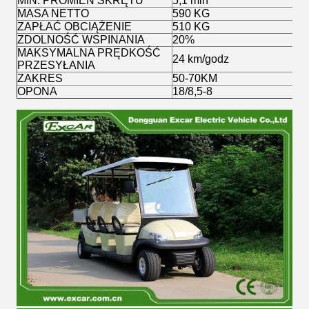
MIN. PROMIEŃ SKRĘTU
5,1 mln
MASA NETTO
590 KG
ZAPŁAĆ OBCIĄŻENIE
510 KG
ZDOLNOŚĆ WSPINANIA
20%
MAKSYMALNA PRĘDKOŚĆ
24 km/godz
PRZESYŁANIA
ZAKRES
50-70KM
OPONA
18/8,5-8