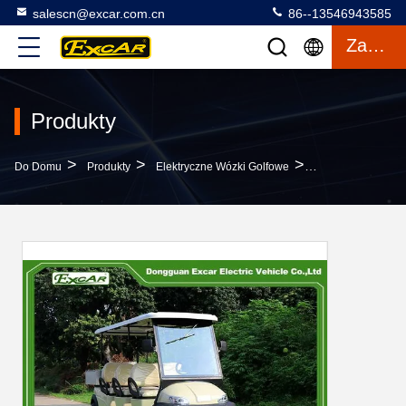
salescn@excar.com.cn
86--13546943585
Zacytować
Produkty
>
>
>
Do Domu
Produkty
Elektryczne Wózki Golfowe
Excar 6-Osobowy