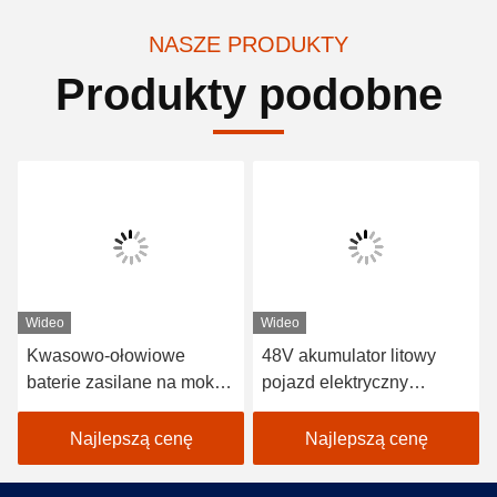
NASZE PRODUKTY
Produkty podobne
Wideo
Wideo
Kwasowo-ołowiowe
48V akumulator litowy
baterie zasilane na mokro
pojazd elektryczny
2 miejsca Wózki golfowe /
samochód golfowy
Electric Buggy Car Golf
EXCAR A1S6 + 2 biały
Najlepszą cenę
Najlepszą cenę