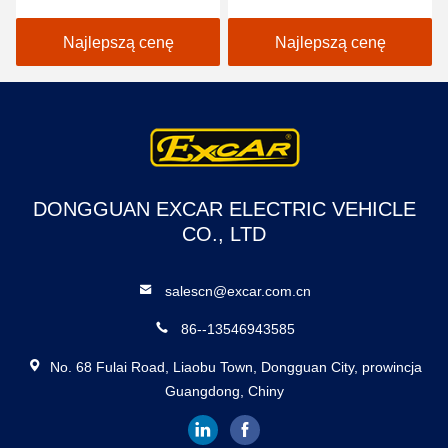
2 miejsca Wózki golfowe /
samochód golfowy
Electric Buggy Car Golf
EXCAR A1S6 + 2 biały
Najlepszą cenę
Najlepszą cenę
DONGGUAN EXCAR ELECTRIC VEHICLE
CO., LTD
salescn@excar.com.cn
86--13546943585
No. 68 Fulai Road, Liaobu Town, Dongguan City, prowincja
Guangdong, Chiny