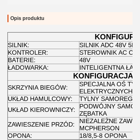
Opis produktu
KONFIGURA
SILNIK:
SILNIK ADC 48V 5K
KONTROLER:
STEROWNIK AC CUR
BATERIE:
48V
ŁADOWARKA:
INTELIGENTNA ŁA
KONFIGURACJA 
SPECJALNA OŚ TY
SKRZYNIA BIEGÓW:
ELEKTRYCZNYCH
UKŁAD HAMULCOWY:
TYLNY SAMOREGU
PODWÓJNY SAMORE
UKŁAD KIEROWNICZY:
ZĘBATKA
NIEZALEŻNE ZAWI
ZAWIESZENIE PRZÓD:
MCPHERSON
OPONA:
18/8,5-8 OPONA