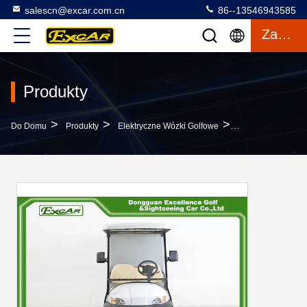
salescn@excar.com.cn
86--13546943585
Zacytować
Produkty
>
>
>
Do Domu
Produkty
Elektryczne Wózki Golfowe
23KM / H 2-Osob