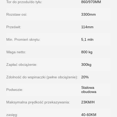
Tor do przodu/do tyłu:
860/970MM
Rozstaw osi:
3300mm
Prześwit:
114mm
Min. Promień skrętu:
5,1 mln
Waga netto:
800 kg
Zapłać obciążenie:
300kg
Zdolność do wspinaczki (pełne obciążenie):
20%
Stalowa
Podwozie:
obudowa
Maksymalna prędkość przekazywania:
23KM/H
zasięg:
40-60KM