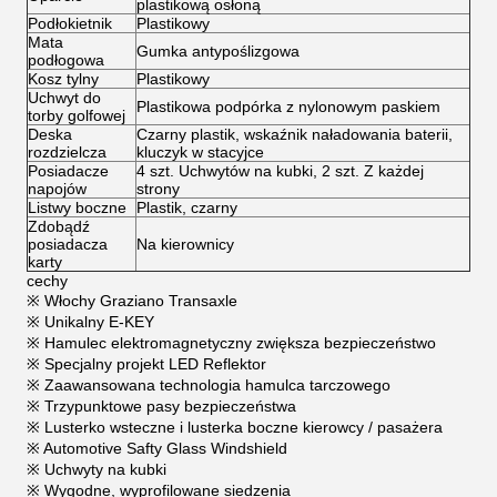
plastikową osłoną
Podłokietnik
Plastikowy
Mata
Gumka antypoślizgowa
podłogowa
Kosz tylny
Plastikowy
Uchwyt do
Plastikowa podpórka z nylonowym paskiem
torby golfowej
Deska
Czarny plastik, wskaźnik naładowania baterii,
rozdzielcza
kluczyk w stacyjce
Posiadacze
4 szt. Uchwytów na kubki, 2 szt. Z każdej
napojów
strony
Listwy boczne
Plastik, czarny
Zdobądź
posiadacza
Na kierownicy
karty
cechy
※ Włochy Graziano Transaxle
※ Unikalny E-KEY
※ Hamulec elektromagnetyczny zwiększa bezpieczeństwo
※ Specjalny projekt LED Reflektor
※ Zaawansowana technologia hamulca tarczowego
※ Trzypunktowe pasy bezpieczeństwa
※ Lusterko wsteczne i lusterka boczne kierowcy / pasażera
※ Automotive Safty Glass Windshield
※ Uchwyty na kubki
※ Wygodne, wyprofilowane siedzenia