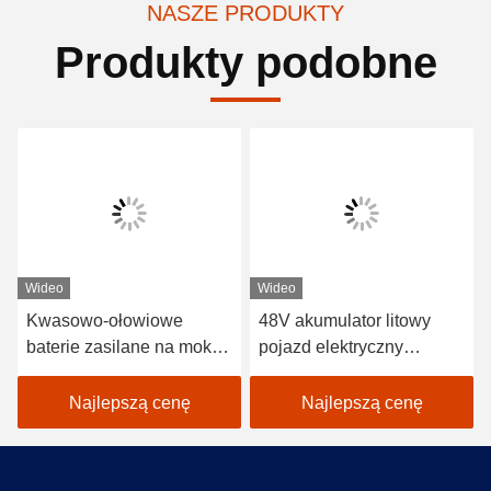
NASZE PRODUKTY
Produkty podobne
Wideo
Wideo
Kwasowo-ołowiowe
48V akumulator litowy
baterie zasilane na mokro
pojazd elektryczny
2 miejsca Wózki golfowe /
samochód golfowy
Electric Buggy Car Golf
EXCAR A1S6 + 2 biały
Najlepszą cenę
Najlepszą cenę