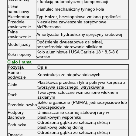
z funkcją automatycznej kompensacji
Układ
Hamulec mechaniczny tylnego koła
hamulcowy
Akcelerator
Typ Holzer, bezstopniowa zmiana prędkości
Przednie
Niezależne zawieszenie sprężynowe
zawieszenie
McPhersona
Tylne
Amortyzator hydrauliczny sprężyny śrubowej
zawieszenie
Opóźnienie dwuetapowe osi tylnej,
Model jazdy
bezpośrednie sterowanie silnikiem
Koło aluminiowe i USA Carlisle 18 * 8,5-8 6
Koło i opony
warstw
Ciało i rama
Pozycja
Opis
Rama i
Konstrukcja ze stopów stalowych
podwozie
Plastikowa przednia i tylna pokrywa korpusu z
Ciało
tworzywa sztucznego, wtryskiwana
Tworzywo sztuczne wzmocnione włóknem
Dach
szklanym
Szkło organiczne (PMMA), jednoczęściowe lub
Przednia szyba
dwuczęściowe
Podpory
Umieszczanie czarnej stalowej rury w
dachowe
plastikowym wsporniku
Odrodzona gąbka ze sztuczną skórą i
Poduszka
plastikową osłoną dolną
Odrodzona gąbka ze sztuczną skórą i
Oparcie