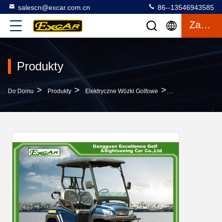
salescn@excar.com.cn
86--13546943585
Zacytować
Produkty
>
>
>
Do Domu
Produkty
Elektryczne Wózki Golfowe
2 Elektryczne Wó