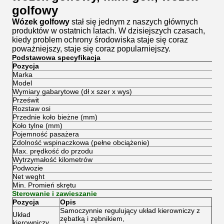
golfowy
Wózek golfowy
stał się jednym z naszych głównych
produktów w ostatnich latach.
W dzisiejszych czasach,
kiedy problem ochrony środowiska staje się coraz
poważniejszy, staje się coraz popularniejszy.
Podstawowa specyfikacja
Pozycja
Marka
Model
Wymiary gabarytowe (dł x szer x wys)
Prześwit
Rozstaw osi
Przednie koło bieżne (mm)
Koło tylne (mm)
Pojemność pasażera
Zdolność wspinaczkowa (pełne obciążenie)
Max.
prędkość do przodu
Wytrzymałość kilometrów
Podwozie
Net weght
Min. Promień skrętu
Sterowanie i zawieszanie
Pozycja
Opis
Samoczynnie regulujący układ kierowniczy z
Układ
zębatką i zębnikiem,
kierowniczy