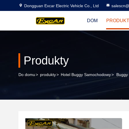
Dongguan Excar Electric Vehicle Co., Ltd
salescn@
DOM
PRODUK
Produkty
Do domu
>
produkty
>
Hotel Buggy Samochodowy
>
Buggy 