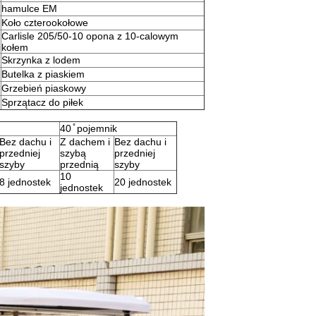
hamulce EM
Koło czterookołowe
Carlisle 205/50-10 opona z 10-calowym
kołem
Skrzynka z lodem
Butelka z piaskiem
Grzebień piaskowy
Sprzątacz do piłek
40 ̊ pojemnik
Bez dachu i
Z dachem i
Bez dachu i
przedniej
szybą
przedniej
szyby
przednią
szyby
10
8 jednostek
20 jednostek
jednostek