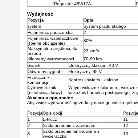
Regulator 48V/17A
Wydajność
Pozycja
Opis
system
System prądu stałego
Pojemność pasażerska
2
Pojemność wspinaczkowa
30%
((pełne obciążenie)
Maksymalna prędkość do
23 km/h
przodu
Kilometry wytrzymałości
70-90 km
Górnik
Elektryczny klakson, 48 V
Odwrotny sygnał
Elektryczny, 48 V
Przełącznik
Kontroluj światła i klakson.
kombinacji
Cyfrowy licznik
W tym wskaźnik kilometru, wskaźnik
(nieobowiązkowy)
wskaźnik hamulca postojowego, ze
Akcesoria opcjonalne
Aby zwiększyć wartość sprzedaży naszego wózka golfow
.
Pozycja
Opis opcji
Pozycj
1
E-klucz
11
2
Szkło przednie z zawiasami
12
Szkło przednie laminowane z
3
13
wycieraczką