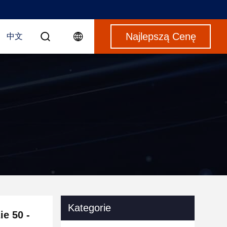
Najlepszą Cenę
中文
Kategorie
e 50 -