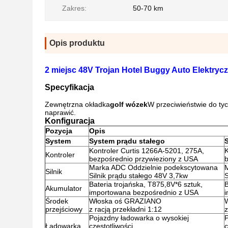
Zakres:
50-70 km
Opis produktu
2 miejsc 48V Trojan Hotel Buggy Auto Elektryc
Specyfikacja
Zewnętrzna okładka
golf
wózek
W przeciwieństwie do tyc
naprawić.
Konfiguracja
Pozycja
Opis
System
System prądu stałego
Kontroler Curtis 1266A-5201, 275A,
K
Kontroler
bezpośrednio przywieziony z USA
b
Marka ADC Oddzielnie podekscytowana
Silnik
Silnik prądu stałego 48V 3,7kw
S
Bateria trojańska, T875,8V*6 sztuk,
B
Akumulator
importowana bezpośrednio z USA
Środek
Włoska oś GRAZIANO
przejściowy
z racją przekładni 1:12
z
Pojazdny ładowarka o wysokiej
P
Ładowarka
częstotliwości
c