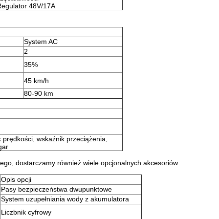
Regulator 48V/17A
System AC
2
35%
45 km/h
80-90 km
 prędkości, wskaźnik przeciążenia,
gar
ego, dostarczamy również wiele opcjonalnych akcesoriów
a
Opis opcji
Pasy bezpieczeństwa dwupunktowe
System uzupełniania wody z akumulatora
Liczbnik cyfrowy