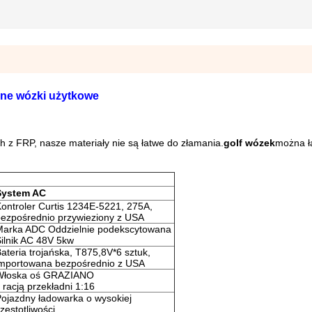
zne wózki użytkowe
h z FRP, nasze materiały nie są łatwe do złamania.
golf
wózek
można ł
System AC
ontroler Curtis 1234E-5221, 275A,
ezpośrednio przywieziony z USA
Marka ADC Oddzielnie podekscytowana
ilnik AC 48V 5kw
ateria trojańska, T875,8V*6 sztuk,
importowana bezpośrednio z USA
Włoska oś GRAZIANO
 racją przekładni 1:16
ojazdny ładowarka o wysokiej
zęstotliwości