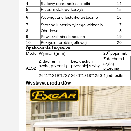
4
Stalowy ochronnik szczotki
14
5
Przedni stalowy koszyk
15
6
Wewnętrzne lusterko wsteczne
16
7
Stronne lusterko tylnego widzenia
17
8
Obudowa
18
9
Powierzchnia słoneczna
19
10
Pokrycie torebki golfowej
20
Opakowanie i wysyłka
Model
Wymiar ((mm)
20 ̊ pojemnik
Z dachem i
Z dachem i
Bez dachu i
szybą
szybą przednią
przedniej szyby
A1S2
przednią
2641*1219*1727
2641*1219*1250
4 jednostki
Wystawa produktów