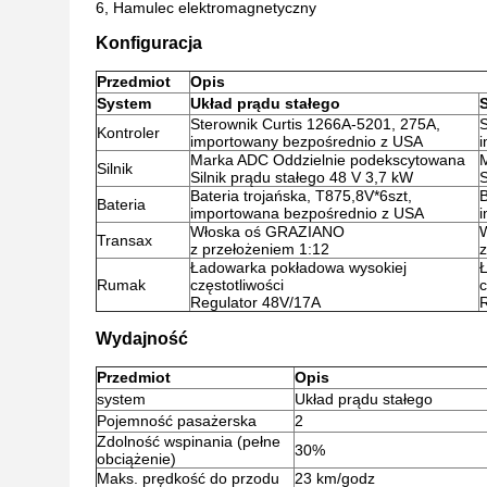
6, Hamulec elektromagnetyczny
Konfiguracja
Przedmiot
Opis
System
Układ prądu stałego
Sterownik Curtis 1266A-5201, 275A,
S
Kontroler
importowany bezpośrednio z USA
Marka ADC Oddzielnie podekscytowana
Silnik
Silnik prądu stałego 48 V 3,7 kW
S
Bateria trojańska, T875,8V*6szt,
B
Bateria
importowana bezpośrednio z USA
Włoska oś GRAZIANO
Transax
z przełożeniem 1:12
z
Ładowarka pokładowa wysokiej
Rumak
częstotliwości
c
Regulator 48V/17A
Wydajność
Przedmiot
Opis
system
Układ prądu stałego
Pojemność pasażerska
2
Zdolność wspinania (pełne
30%
obciążenie)
Maks. prędkość do przodu
23 km/godz