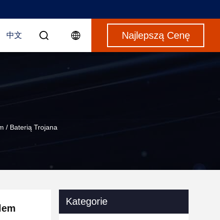
Najlepszą Cenę
中文
 / Baterią Trojana
Kategorie
elem