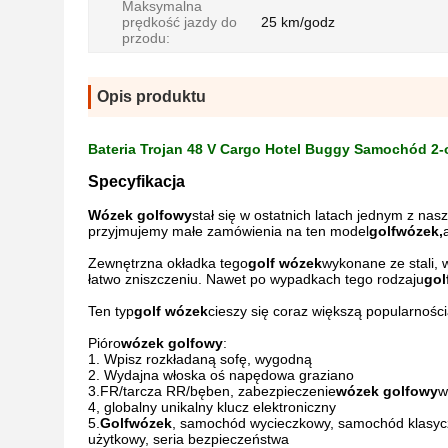
Maksymalna
prędkość jazdy do
25 km/godz
przodu:
Opis produktu
Bateria Trojan 48 V Cargo Hotel Buggy Samochód 
Specyfikacja
Wózek golfowy
stał się w ostatnich latach jednym z na
przyjmujemy małe zamówienia na ten model
golf
wózek,
Zewnętrzna okładka tego
golf
wózek
wykonane ze stali, 
łatwo zniszczeniu. Nawet po wypadkach tego rodzaju
gol
Ten typ
golf
wózek
cieszy się coraz większą popularnośc
Pióro
wózek golfowy
:
1. Wpisz rozkładaną sofę, wygodną
2. Wydajna włoska oś napędowa graziano
3.FR/tarcza RR/bęben, zabezpieczenie
wózek golfowy
w
4, globalny unikalny klucz elektroniczny
5.
Golf
wózek
, samochód wycieczkowy, samochód klasyc
użytkowy, seria bezpieczeństwa