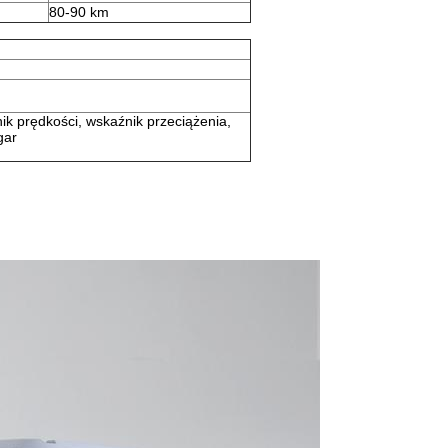
80-90 km
ik prędkości, wskaźnik przeciążenia,
gar