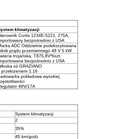
System klimatyzacji
terownik Curtis 1234E-5221, 275A,
importowany bezpośrednio z USA
Marka ADC Oddzielnie podekscytowana
ilnik prądu przemiennego 48 V 5 kW
ateria trojańska, T875,8V*6szt,
importowana bezpośrednio z USA
Włoska oś GRAZIANO
 przełożeniem 1:16
Ładowarka pokładowa wysokiej
zęstotliwości
Regulator 48V/17A
System klimatyzacji
2
35%
45 km/godz