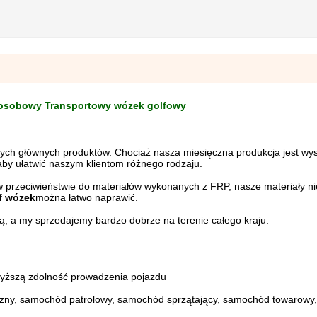
2-osobowy Transportowy wózek golfowy
szych głównych produktów. Chociaż nasza miesięczna produkcja jest wy
aby ułatwić naszym klientom różnego rodzaju.
w przeciwieństwie do materiałów wykonanych z FRP, nasze materiały ni
f
wózek
można łatwo naprawić.
ią, a my sprzedajemy bardzo dobrze na terenie całego kraju.
yższą zdolność prowadzenia pojazdu
zny, samochód patrolowy, samochód sprzątający, samochód towarowy