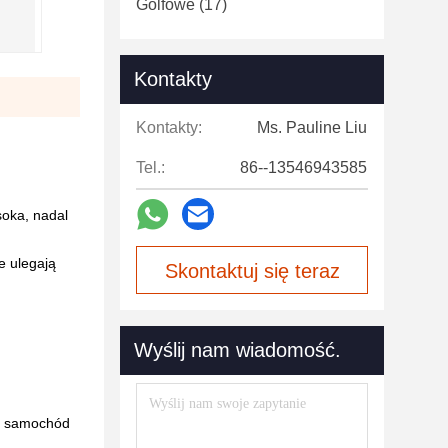
Golfowe
(17)
Kontakty
Kontakty:
Ms. Pauline Liu
Tel.:
86--13546943585
soka, nadal
e ulegają
Skontaktuj się teraz
Wyślij nam wiadomość.
, samochód