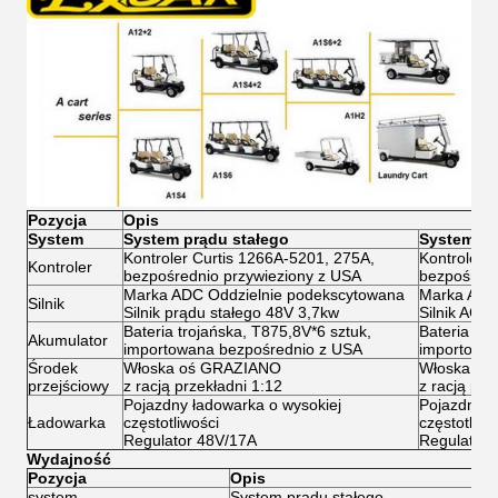
Pozycja
Opis
System
System prądu stałego
System A
Kontroler Curtis 1266A-5201, 275A,
Kontroler 
Kontroler
bezpośrednio przywieziony z USA
bezpośredn
Marka ADC Oddzielnie podekscytowana
Marka ADC
Silnik
Silnik prądu stałego 48V 3,7kw
Silnik AC 
Bateria trojańska, T875,8V*6 sztuk,
Bateria tro
Akumulator
importowana bezpośrednio z USA
importowa
Środek
Włoska oś GRAZIANO
Włoska oś
przejściowy
z racją przekładni 1:12
z racją prz
Pojazdny ładowarka o wysokiej
Pojazdny ł
Ładowarka
częstotliwości
częstotliwo
Regulator 48V/17A
Regulator 
Wydajność
Pozycja
Opis
system
System prądu stałego
S