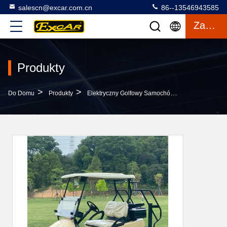
salescn@excar.com.cn
86--13546943585
Zacytować
Produkty
>
>
>
Do Domu
Produkty
Elektryczny Golfowy Samochód
Czerwony Kolo