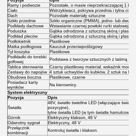
Pozycja
Opis
Ramy i podwozie
Pozostałe, o masie nieprzekraczającej 1 kg
Ciało
Wstrzykiwacz, pokrywa przednia i tylna ciał
Dach
Pozostałe materiały sztuczne
Szkło przednie
Szkło organiczne (PMMA), jedno- lub dwust
Podkłady dachowe
Wstawianie czarnej powłoki rurki stalowej w
Poduszka
Gąbka odrodzona z sztuczną skórą i plastik
Podkład pleców
Gąbka odrodzona z sztuczną skórą i plastik
Podłokietnik
Plastikowe
Matka podłogowa
Kauczuk przeciwpoślizgowy
Tył koszyka
Plastikowe
Podkładki do torebki
Podstawa z tworzyw sztucznych z taśmą z n
golfowej
Tablica sterowania
Czarny plastikowy materiał, wskaźnik mocy ba
Zestawy do napojów
4 sztuk uchwytów do kubków, 2 sztuk na każ
Obudowa boczna
Plastikowe, czarne
Posiadacz karty
Na kierownicy.
wyników
System elektryczny
Pozycja
Opis
48V, światło świetlne LED (włączające światło 
Światła
pozycyjne),
tylne światła LED (w tym światła hamulcowe i 
Górnik
Elektryczny klakson, 48 V
Odwrotny sygnał
Elektryczny, 48 V
Przełącznik
Kontroluj światła i klakson.
kombinacji