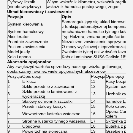
Cyfrowy licznik
W tym wskaźnik kilometru, wskaźnik prędkości
(nieobowiązkowy)
wskaźnik hamulca postojowego, zegar
Układ kierowniczy i zawieszenie
Pozycja
Opis
Samoregulujący się układ kierowniczy
System kierowania
z funkcją automatycznej kompensacji
System hamulcowy
mechaniczne hamulce tylnego koła
Akcelerator
Typ Holzera, zmiana prędkości bezk
Przednie zawieszenie
Niezależne zawieszenie sprężynowe
Poziom zawieszenia
O mocy wyjściowej nieprzekraczające
Model jazdy
Zwolnienie tylnej osi w dwóch fazach,
Koło i opona
Koło aluminiowe &USA Carlisle 18*8.5
Akcesoria opcjonalne
Aby zwiększyć wartość sprzedaży naszego wózka golfowego,
dostarczamy również wiele opcjonalnych akcesoriów.
Pozycja
Opis opcji
Pozycja
Opis opcji
1
E-klucz
11
Pasy bezpiec
2
Szkło przednie z zawiasami
12
System uzupeł
Szkło przednie laminowane z
3
13
Liczbnik cyfro
wycieraczką
4
Stalowy ochronnik szczotki
14
hamulce EM
5
Przedni stalowy koszyk
15
Koło czterook
Opona Carlisl
6
Wewnętrzne lusterko wsteczne
16
kołem
7
Stronne lusterko tylnego widzenia
17
Skrzynka z lo
8
Obudowa
18
Butelka z pias
9
Powierzchnia słoneczna
19
Grzebień pias