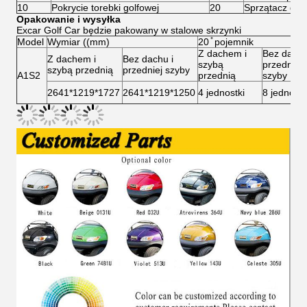
10
Pokrycie torebki golfowej
20
Sprzątacz do p
Opakowanie i wysyłka
Excar Golf Car będzie pakowany w stalowe skrzynki
Model
Wymiar ((mm)
20 ̊ pojemnik
Z dachem i
Bez dachu
Z dachem i
Bez dachu i
szybą
przedniej
szybą przednią
przedniej szyby
A1S2
przednią
szyby
2641*1219*1727
2641*1219*1250
4 jednostki
8 jednost