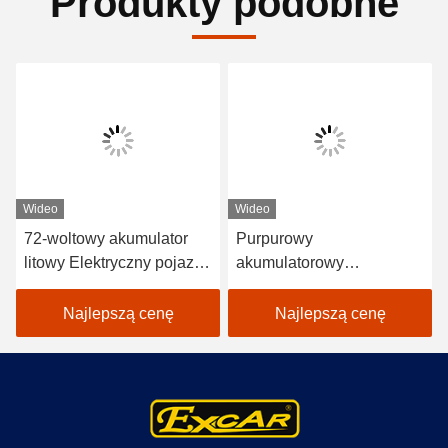
Produkty podobne
Wideo
Wideo
72-woltowy akumulator
Purpurowy
litowy Elektryczny pojazd
akumulatorowy
Autobus 18 pasażerów
elektryczny samochód
Autobusy otwarte do
golfowy 48V Mini Club 4
Najlepszą cenę
Najlepszą cenę
zwiedzania
osobowy samochód