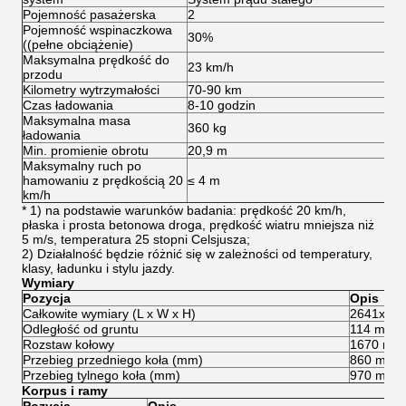
Pojemność pasażerska
2
2
Pojemność wspinaczkowa
30%
3
((pełne obciążenie)
Maksymalna prędkość do
23 km/h
4
przodu
Kilometry wytrzymałości
70-90 km
8
Czas ładowania
8-10 godzin
8-
Maksymalna masa
360 kg
3
ładowania
Min. promienie obrotu
20,9 m
2
Maksymalny ruch po
hamowaniu z prędkością 20
≤ 4 m
≤
km/h
* 1) na podstawie warunków badania: prędkość 20 km/h,
płaska i prosta betonowa droga, prędkość wiatru mniejsza niż
5 m/s, temperatura 25 stopni Celsjusza;
2) Działalność będzie różnić się w zależności od temperatury,
klasy, ładunku i stylu jazdy.
Wymiary
Pozycja
Opis
Całkowite wymiary (L x W x H)
2641x12
Odległość od gruntu
114 mm
Rozstaw kołowy
1670 mm
Przebieg przedniego koła (mm)
860 mm
Przebieg tylnego koła (mm)
970 mm
Korpus i ramy