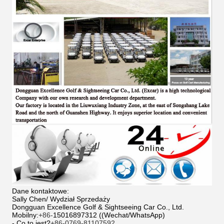
Dane kontaktowe:
Sally Chen/ Wydział Sprzedaży
Dongguan Excellence Golf & Sightseeing Car Co., Ltd.
Mobilny:
+86-
15016897312 ((Wechat/WhatsApp)
- Co to jest?
+86-0769-81107592