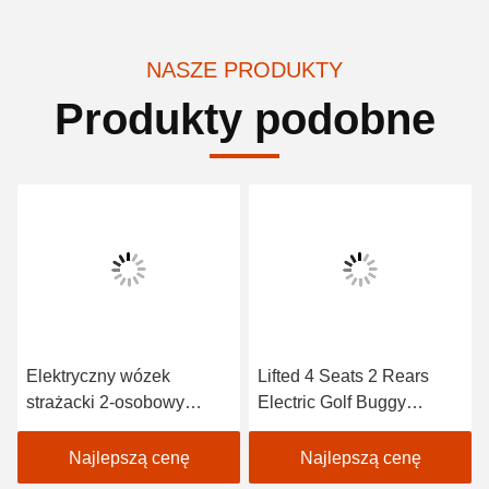
NASZE PRODUKTY
Produkty podobne
Elektryczny wózek
Lifted 4 Seats 2 Rears
strażacki 2-osobowy
Electric Golf Buggy
zatwierdzony CE z baterią
Lithium Battery
trojanską Elektryczne
Accessories
Najlepszą cenę
Najlepszą cenę
wózki golfowe
Customizable