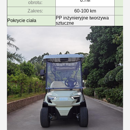
6.7M
obrotu:
Zakres:
60-100 km
Po
PP inżynieryjne tworzywa
Pokrycie ciała
sztuczne