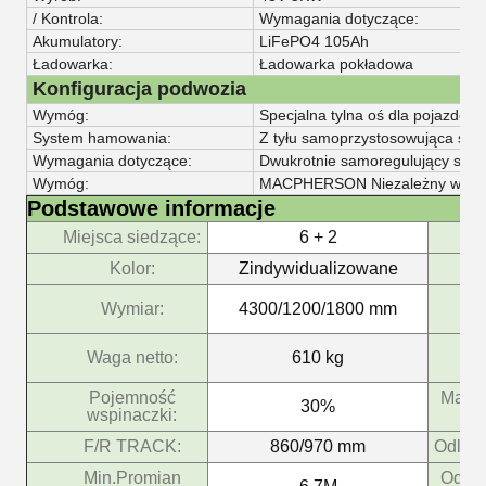
/ Kontrola:
Wymagania dotyczące:
Akumulatory:
LiFePO4 105Ah
Ładowarka:
Ładowarka pokładowa
Konfiguracja podwozia
Wymóg:
Specjalna tylna oś dla pojazdów 
System hamowania:
Z tyłu samoprzystosowująca si
Wymagania dotyczące:
Dwukrotnie samoregulujący się st
Wymóg:
MACPHERSON Niezależny wiosn
Podstawowe informacje
Miejsca siedzące:
6 + 2
Ak
Kolor:
Zindywidualizowane
n
Wymiar:
4300/1200/1800 mm
P
Ła
Waga netto:
610 kg
p
Pojemność
Max. 
30%
wspinaczki:
F/R TRACK:
860/970 mm
Odległ
Min.Promian
Odleg