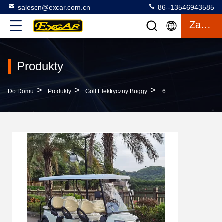
salescn@excar.com.cn
86--13546943585
Zacytować
Produkty
>
>
>
Do Domu
Produkty
Golf Elektryczny Buggy
6 Przednich + 2 Tylnych Siedzeń Elektryczny Golf Buggy Z Długim Zasięgiem Baterii