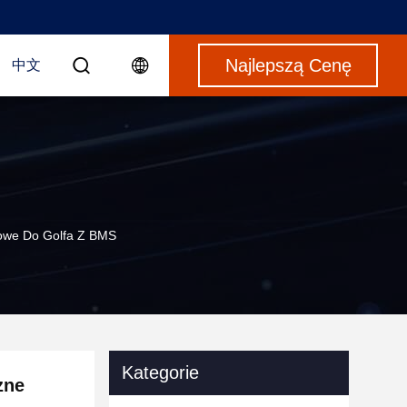
Najlepszą Cenę
中文
dowe Do Golfa Z BMS
Kategorie
zne