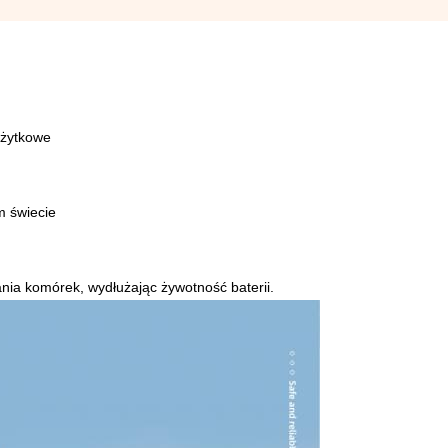
użytkowe
m świecie
ia komórek, wydłużając żywotność baterii.