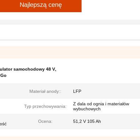
Najlepszą cenę
ulator samochodowy 48 V
,
ZGo
Materiał anody::
LFP
Z dala od ognia i materiałów
Typ przechowywania:
wybuchowych
Ocena:
51,2 V 105 Ah
ność