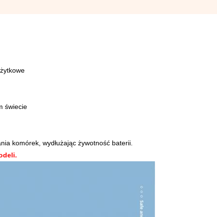
użytkowe
m świecie
ia komórek, wydłużając żywotność baterii.
deli.