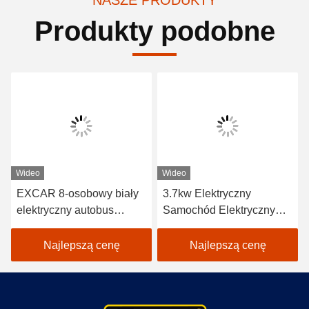
Produkty podobne
Wideo
Wideo
EXCAR 8-osobowy biały
3.7kw Elektryczny
elektryczny autobus
Samochód Elektryczny
turystyczny z ładowarką
Samochód Zwiedzanie 8
17AH, nadający się do
Seat White Electric
Najlepszą cenę
Najlepszą cenę
obszarów miejskich i
Shuttle Bus
kurortów