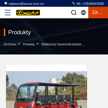
salescn@excar.com.cn
86--13546943585
Zacytować
Produkty
>
>
>
Do Domu
Produkty
Elektryczny Samochód Zwiedzający
Czerwony