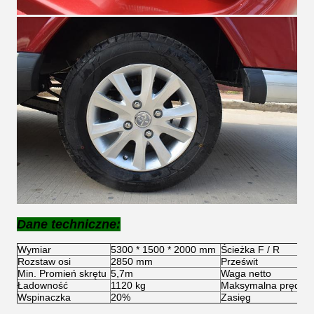
Dane techniczne:
Wymiar
5300 * 1500 * 2000 mm
Ścieżka F / R
Rozstaw osi
2850 mm
Prześwit
Min. Promień skrętu
5,7m
Waga netto
Ładowność
1120 kg
Maksymalna prędkoś
Wspinaczka
20%
Zasięg