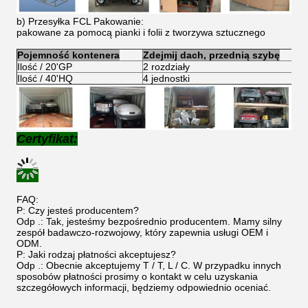
b) Przesyłka FCL Pakowanie:
pakowane za pomocą pianki i folii z tworzywa sztucznego
Pojemność kontenera
Zdejmij dach, przednią szybę
Ilość / 20'GP
2 rozdziały
Ilość / 40'HQ
4 jednostki
Certyfikat:
FAQ:
P: Czy jesteś producentem?
Odp .: Tak, jesteśmy bezpośrednio producentem. Mamy silny
zespół badawczo-rozwojowy, który zapewnia usługi OEM i
ODM.
P: Jaki rodzaj płatności akceptujesz?
Odp .: Obecnie akceptujemy T / T, L / C. W przypadku innych
sposobów płatności prosimy o kontakt w celu uzyskania
szczegółowych informacji, będziemy odpowiednio oceniać.