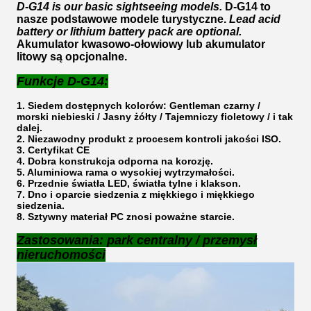
D-G14 is our basic sightseeing models.
D-G14 to
nasze podstawowe modele turystyczne.
Lead acid
battery or lithium battery pack are optional.
Akumulator kwasowo-ołowiowy lub akumulator
litowy są opcjonalne.
Funkcje D-G14:
1. Siedem dostępnych kolorów: Gentleman czarny /
morski niebieski / Jasny żółty / Tajemniczy fioletowy / i tak
dalej.
2. Niezawodny produkt z procesem kontroli jakości ISO.
3. Certyfikat CE
4. Dobra konstrukcja odporna na korozję.
5. Aluminiowa rama o wysokiej wytrzymałości.
6. Przednie światła LED, światła tylne i klakson.
7. Dno i oparcie siedzenia z miękkiego i miękkiego
siedzenia.
8. Sztywny materiał PC znosi poważne starcie.
Zastosowania: park centralny / przemysł
nieruchomości