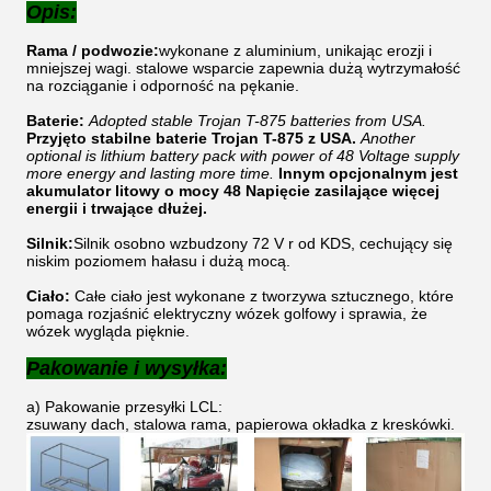
Opis:
Rama / podwozie:
wykonane z aluminium, unikając erozji i
mniejszej wagi. stalowe wsparcie zapewnia dużą wytrzymałość
na rozciąganie i odporność na pękanie.
Baterie:
Adopted stable Trojan T-875 batteries from USA.
Przyjęto stabilne baterie Trojan T-875 z USA.
Another
optional is lithium battery pack with power of 48 Voltage supply
more energy and lasting more time.
Innym opcjonalnym jest
akumulator litowy o mocy 48 Napięcie zasilające więcej
energii i trwające dłużej.
Silnik:
Silnik osobno wzbudzony 72 V r od KDS, cechujący się
niskim poziomem hałasu i dużą mocą.
Ciało:
Całe ciało jest wykonane z tworzywa sztucznego, które
pomaga rozjaśnić elektryczny wózek golfowy i sprawia, że ​​
wózek wygląda pięknie.
Pakowanie i wysyłka:
a) Pakowanie przesyłki LCL:
zsuwany dach, stalowa rama, papierowa okładka z kreskówki.