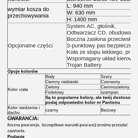
L: 940 mm
wymiar kosza do
W: 630 mm
przechowywania
H: 1400 mm
System AC, głośnik,
Odtwarzacz CD, obudowa p
Boczna zasłona przeciwsłon
Opcjonalne części
3-punktowy pas bezpieczeńst
Koła ze stopu lekkiego, prze
Wspomagany układ kierowni
Trojan Battery
Opcje kolorów
Biały
Szary
Ciemny niebieski
Czerwony
Zielony
Ciemnozielony
Kolor ciała
Fioletowy
szampan
Są to popularne kolory, ale twój dostosowan
podaj odpowiedni kolor nr Pantonu
Kolor siedzenia i
czarny
Beżowy
dachu
GWARANCJA:
Roczna gwarancja.
Szczegółowe warunki gwarancji prosimy przesyłać
zapytania.
Podanie