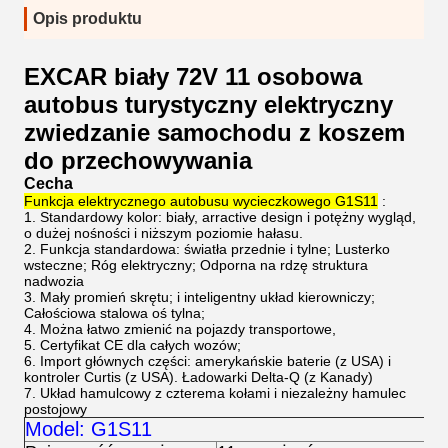
Opis produktu
EXCAR biały 72V 11 osobowa
autobus turystyczny elektryczny
zwiedzanie samochodu z koszem
do przechowywania
Cecha
Funkcja elektrycznego autobusu wycieczkowego G1S11
:
1. Standardowy kolor: biały, arractive design i potężny wygląd,
o dużej nośności i niższym poziomie hałasu.
2. Funkcja standardowa: światła przednie i tylne; Lusterko
wsteczne; Róg elektryczny; Odporna na rdzę struktura
nadwozia
3. Mały promień skrętu; i inteligentny układ kierowniczy;
Całościowa stalowa oś tylna;
4. Można łatwo zmienić na pojazdy transportowe,
5. Certyfikat CE dla całych wozów;
6. Import głównych części: amerykańskie baterie (z USA) i
kontroler Curtis (z USA). Ładowarki Delta-Q (z Kanady)
7. Układ hamulcowy z czterema kołami i niezależny hamulec
postojowy
Model: G1S11