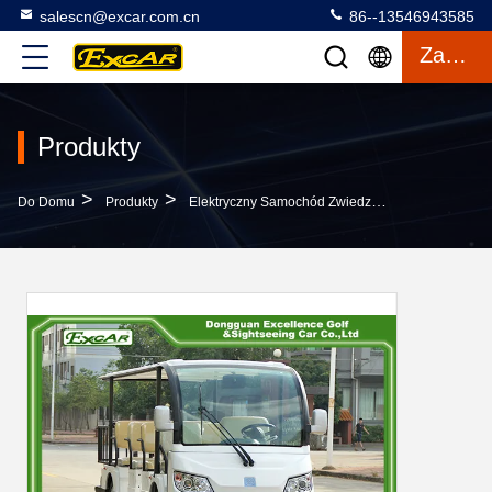
salescn@excar.com.cn
86--13546943585
Zacytować
Produkty
>
>
>
Do Domu
Produkty
Elektryczny Samochód Zwiedzający
EXCAR Bi