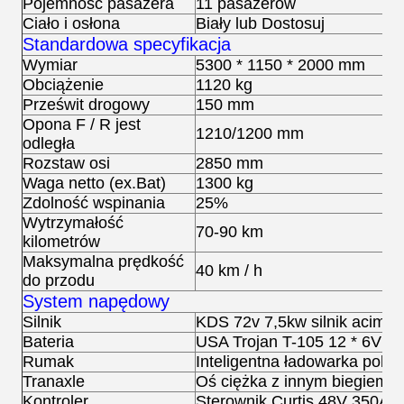
Pojemność pasażera
11 pasażerów
Ciało i osłona
Biały lub Dostosuj
Standardowa specyfikacja
Wymiar
5300 * 1150 * 2000 mm
Obciążenie
1120 kg
Prześwit drogowy
150 mm
Opona F / R jest
1210/1200 mm
odległa
Rozstaw osi
2850 mm
Waga netto (ex.Bat)
1300 kg
Zdolność wspinania
25%
Wytrzymałość
70-90 km
kilometrów
Maksymalna prędkość
40 km / h
do przodu
System napędowy
Silnik
KDS 72v 7,5kw silnik acim
Bateria
USA Trojan T-105 12 * 6V
Rumak
Inteligentna ładowarka pok
Tranaxle
Oś ciężka z innym biegiem
Kontroler
Sterownik Curtis 48V 350A