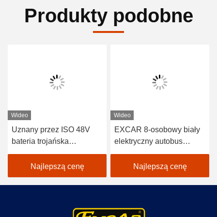
Produkty podobne
Wideo
Wideo
Uznany przez ISO 48V
EXCAR 8-osobowy biały
bateria trojańska
elektryczny autobus
Elektryczny samochód
turystyczny z ładowarką
pasażerski z sterownikiem
17AH, nadający się do
Najlepszą cenę
Najlepszą cenę
Curtis dla
obszarów miejskich i
energooszczędnej pracy
kurortów
w atrakcjach
turystycznych na świeżym