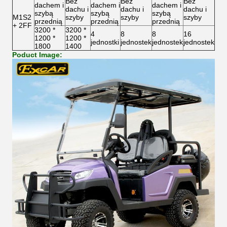
Bez
Bez
Bez
dachem i
dachem i
dachem i
dachu i
dachu i
dachu i
szybą
szybą
szybą
M1S2
szyby
szyby
szyby
przednią
przednią
przednią
+ 2FF
3200 *
3200 *
4
8
8
16
1200 *
1200 *
jednostki
jednostek
jednostek
jednostek
1800
1400
Poduct Image: