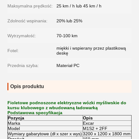
Maksymalna prędkość:
25 km / h lub 45 km / h
Zdolność wspinania:
20% lub 25%
Wytrzymałość:
70-100 km
miękki i wspierany przez plastikową
Fotel:
deskę
Przednia szyba:
Materiał PC
Opis produktu
Fioletowe podnoszone elektryczne wózki myśliwskie do
kursu klubowego z wbudowaną ładowarką
Podstawowa specyfikacja
Pozycja
Opis
Marka
Excar
Model
M1S2 + 2FF
Wymiary gabarytowe (dł x szer x wys)
3200 x 1200 x 1800 mm