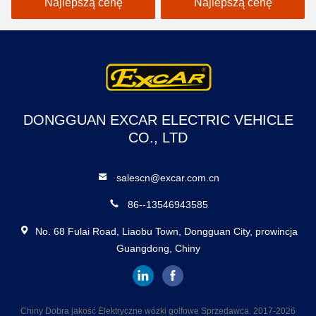
wózek golfowy z napędem
myśliwskich wózków
Najlepszą cenę
Najlepszą cenę
na 4 koła
golfowych
DONGGUAN EXCAR ELECTRIC VEHICLE
CO., LTD
salescn@excar.com.cn
86--13546943585
No. 68 Fulai Road, Liaobu Town, Dongguan City, prowincja
Guangdong, Chiny
Chiny Dobra jakość Elektryczne wózki golfowe Sprzedawca. 2017-2026