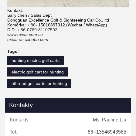
Kontakt:
Sally chen / Sales Dept
Dongguan Excellence Golf & Sightseeing Car Co., ltd
Komórka:
+ 86-
15016897312 (Wechat / WhatsApp)
DID:
+ 86-0769-81107592
www.excar.com.cn
excar.en.alibaba.com
Tags:
hunting electric golf carts
electric golf cart for hunting
off road golf carts for hunting
Kontakty
Kontakty:
Ms. Pauline Liu
Tel.:
86--13546943585