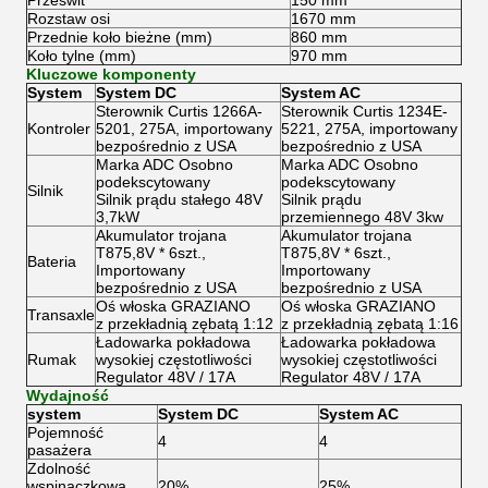
Prześwit
150 mm
Rozstaw osi
1670 mm
Przednie koło bieżne (mm)
860 mm
Koło tylne (mm)
970 mm
Kluczowe komponenty
System
System DC
System AC
Sterownik Curtis 1266A-
Sterownik Curtis 1234E-
Kontroler
5201, 275A, importowany
5221, 275A, importowany
bezpośrednio z USA
bezpośrednio z USA
Marka ADC Osobno
Marka ADC Osobno
podekscytowany
podekscytowany
Silnik
Silnik prądu stałego 48V
Silnik prądu
3,7kW
przemiennego 48V 3kw
Akumulator trojana
Akumulator trojana
T875,8V * 6szt.,
T875,8V * 6szt.,
Bateria
Importowany
Importowany
bezpośrednio z USA
bezpośrednio z USA
Oś włoska GRAZIANO
Oś włoska GRAZIANO
Transaxle
z przekładnią zębatą 1:12
z przekładnią zębatą 1:16
Ładowarka pokładowa
Ładowarka pokładowa
Rumak
wysokiej częstotliwości
wysokiej częstotliwości
Regulator 48V / 17A
Regulator 48V / 17A
Wydajność
system
System DC
System AC
Pojemność
4
4
pasażera
Zdolność
wspinaczkowa
20%
25%