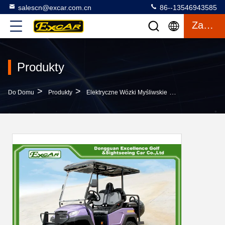
salescn@excar.com.cn
86--13546943585
Zacytować
Produkty
>
>
>
Do Domu
Produkty
Elektryczne Wózki Myśliwskie
EXCAR Electric