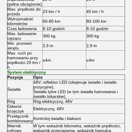
(pełne obciążenie)
Max.
prędkość do
23 km / h
45 km / h
przodu
Wytrzymałość
60-80 km
80-100 km
kilometrów
Czas ładowania
8-10 godzin
8-10 godzin
Max.
ładowanie
300 kg
300 kg
ciężaru
Min.
promień
2,9 m
2,9 m
skrętu
Max.
ruch po
hamowaniu przy
≤4m
≤4m
prędkości 20 km /
h
System elektryczny
Pozycja
Opis
48V, reflektor LED (obejmuje światło i światło
pozycyjne),
Światła
Światła tylne LED (w tym światła hamowania i
światło tokarskie),
Róg
Róg elektryczny, 48V
Odwróć
Elektryczny, 48V
brzęczyk
Przełącznik
Kontroluj światła i klakson
kombinowany
Miernik
W tym wskaźnik kilometra, wskaźnik prędkości,
cyfrowy
wskaźnik przeciążenia, wskaźnik hamulca