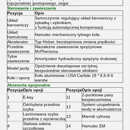
(opcjonalnie)
postojowego, zegar
Sterowanie i zawieszanie
Pozycja
Opis
Samoczynnie regulujący układ kierowniczy z
Układ
zębatką i zębnikiem,
kierowniczy
z funkcją automatycznej kompensacji
Układ
Hamulec mechaniczny tylnego koła
hamulcowy
Akcelerator
Typ Holzer, bezstopniowa zmiana prędkości
Przednie
Niezależne zawieszenie sprężynowe
zawieszenie
McPhersona
Tylne
Amortyzator hydrauliczny sprężyny śrubowej
zawieszenie
Opóźnienie dwuetapowe osi tylnej,
Model jazdy
bezpośrednie sterowanie silnikiem
Koło aluminiowe i USA Carlisle 18 * 8,5-8 6
Koło i opony
warstw
Akcesoria opcjonalne
Pozycja
Opis opcji
Pozycja
Opis opcji
2-punktowe pasy
1
E-key
11
bezpieczeństwa
Odchylana przednia
System uzupełniania
2
12
szyba
wody w akumulatorze
Laminowana szyba
3
13
Miernik cyfrowy
przednia z wycieraczką
Stalowa osłona
4
14
Hamulec EM
szczotkowa