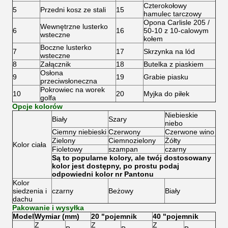
Czterokołowy
5
Przedni kosz ze stali
15
hamulec tarczowy
Opona Carlisle 205 /
Wewnętrzne lusterko
6
16
50-10 z 10-calowym
wsteczne
kołem
Boczne lusterko
7
17
Skrzynka na lód
wsteczne
8
Załącznik
18
Butelka z piaskiem
Osłona
9
19
Grabie piasku
przeciwsłoneczna
Pokrowiec na worek
10
20
Myjka do piłek
golfa
Opcje kolorów
Niebieskie
Biały
Szary
niebo
Ciemny niebieski
Czerwony
Czerwone wino
Zielony
Ciemnozielony
Żółty
Kolor ciała
Fioletowy
szampan
czarny
Są to popularne kolory, ale twój dostosowany
kolor jest dostępny, po prostu podaj
odpowiedni kolor nr Pantonu
Kolor
siedzenia i
czarny
Beżowy
Biały
dachu
Pakowanie i wysyłka
Model
Wymiar (mm)
20 "pojemnik
40 "pojemnik
Z
Z
Z