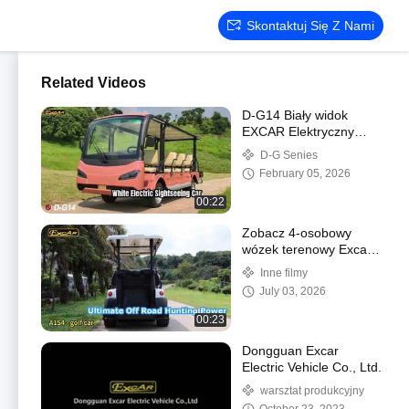
Skontaktuj Się Z Nami
Related Videos
D-G14 Biały widok
EXCAR Elektryczny
samochód wycieczkowy
D-G ​​Senies
72V 210Ah Bateria
February 05, 2026
litowa
00:22
Zobacz 4-osobowy
wózek terenowy Excar
ElectricMA1S4 z baterią
Inne filmy
litową
July 03, 2026
00:23
Dongguan Excar
Electric Vehicle Co., Ltd.
warsztat produkcyjny