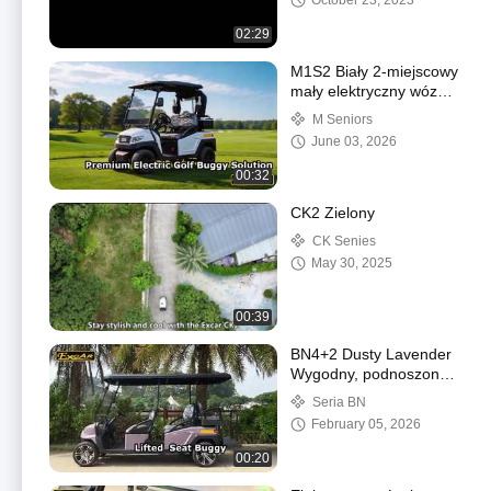
October 23, 2023
02:29
M1S2 Biały 2-miejscowy
mały elektryczny wózek
golfowy EXCAR z
M Seniors
prezentacją na
June 03, 2026
przedniej szybie
komputera
00:32
CK2 Zielony
CK Senies
May 30, 2025
00:39
BN4+2 Dusty Lavender
Wygodny, podnoszony
elektryczny wózek
Seria BN
golfowy z 4 siedzeniami
February 05, 2026
i 2 tylnymi
00:20